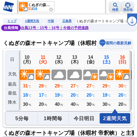
くぬぎの森オートキャンプ場（休暇村 帝釈峡）
31
/
18
検索
現在地
雨雲レーダー
台風情報
地震情報
警報・注意報
2週間天気
ラ
くぬぎの森オートキャンプ場（休暇
トップ
2週間天気
中国
広島県
台風情報
台風13号・15号・16号｜今後の予想進路
くぬぎの森オートキャンプ場（休暇村 帝釈峡）の2週
週間の最新見解
9
10
11
12
13
14
15
16
日
(日)
(月)
(火)
(水)
(木)
(金)
(土)
(日)
(
天気
最高
31
31
28
29
27
27
29
30
2
℃
℃
℃
℃
℃
℃
℃
℃
最低
20
18
17
19
20
20
19
20
1
℃
℃
℃
℃
℃
℃
℃
℃
降水
7
30
20
40
40
30
30
20
4
ミリ
%
%
%
%
%
%
%
5分毎
1時間毎
今日明日
2週間天気
くぬぎの森オートキャンプ場（休暇村 帝釈峡）と主