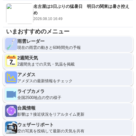
名古屋は3日ぶりの猛暑日 明日の関東は暑さ控え
め
2026.08.10 16:49
いまおすすめのメニュー
雨雲レーダー
現在の雨雲の動きと60時間先の予報
2週間天気
2週間先までの天気・気温を掲載
アメダス
アメダスの最新情報をチェック
ライブカメラ
全国2500地点の空の様子
台風情報
影響は？接近状況をリアルタイム更新
ウェザーリポート
空の写真を投稿して最新の天気を共有