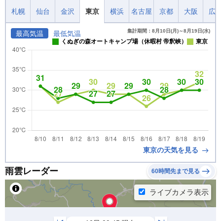
札幌
仙台
金沢
東京
横浜
名古屋
京都
大阪
広
集計期間：8月10日(月)～8月19日(水)
最高気温
最低気温
くぬぎの森オートキャンプ場（休暇村 帝釈峡）
東京
東京の天気を見る
雨雲レーダー
60時間先まで見る