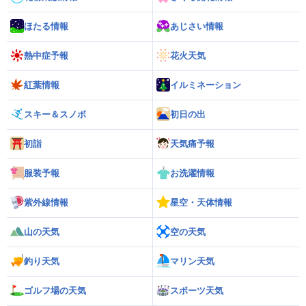
ほたる情報
あじさい情報
熱中症予報
花火天気
紅葉情報
イルミネーション
スキー＆スノボ
初日の出
初詣
天気痛予報
服装予報
お洗濯情報
紫外線情報
星空・天体情報
山の天気
空の天気
釣り天気
マリン天気
ゴルフ場の天気
スポーツ天気