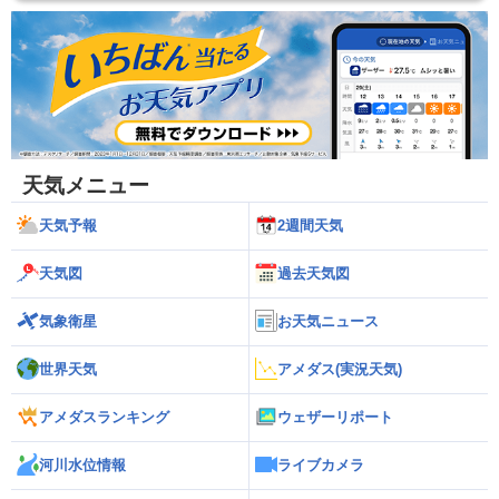
天気メニュー
天気予報
2週間天気
天気図
過去天気図
気象衛星
お天気ニュース
世界天気
アメダス(実況天気)
アメダスランキング
ウェザーリポート
河川水位情報
ライブカメラ