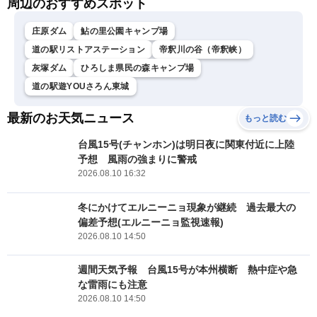
周辺のおすすめスポット
庄原ダム
鮎の里公園キャンプ場
道の駅リストアステーション
帝釈川の谷（帝釈峡）
灰塚ダム
ひろしま県民の森キャンプ場
道の駅遊YOUさろん東城
最新のお天気ニュース
もっと読む
台風15号(チャンホン)は明日夜に関東付近に上陸
予想 風雨の強まりに警戒
2026.08.10 16:32
冬にかけてエルニーニョ現象が継続 過去最大の
偏差予想(エルニーニョ監視速報)
2026.08.10 14:50
週間天気予報 台風15号が本州横断 熱中症や急
な雷雨にも注意
2026.08.10 14:50