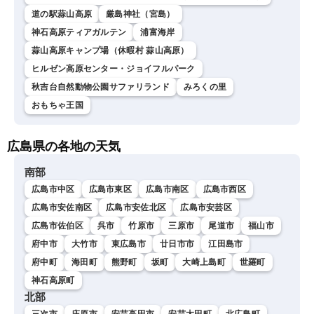
道の駅蒜山高原
厳島神社（宮島）
神石高原ティアガルテン
浦富海岸
蒜山高原キャンプ場（休暇村 蒜山高原）
ヒルゼン高原センター・ジョイフルパーク
秋吉台自然動物公園サファリランド
みろくの里
おもちゃ王国
広島県の各地の天気
南部
広島市中区
広島市東区
広島市南区
広島市西区
広島市安佐南区
広島市安佐北区
広島市安芸区
広島市佐伯区
呉市
竹原市
三原市
尾道市
福山市
府中市
大竹市
東広島市
廿日市市
江田島市
府中町
海田町
熊野町
坂町
大崎上島町
世羅町
神石高原町
北部
三次市
庄原市
安芸高田市
安芸太田町
北広島町