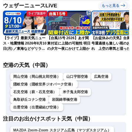
ウェザーニュースLiVE
もっと見る
ライブ放送中
【ライブ】最新天気ニュー
【台風15号 2026】あす関
【お盆休みの天気】台風1
ス・地震情報 2026年8月10
東付近に上陸の可能性 明日
号通過後も激しい雨のお
日(月) ／東海などゲリラ雷
の夕方〜夜にかけて上陸か
れ 上空の寒気と湿った
雨に注意 東北や関東は早め
気でゲリラ雷雨に注意
の台風対策を〈ウェザーニ
空港の天気（中国）
ュースLiVEイブニング・駒
木結衣／宇野沢達也〉
岡山空港（岡山桃太郎空港）
山口宇部空港
広島空港
隠岐空港（隠岐世界ジオパーク空港）
石見空港（萩・石見空港）
米子鬼太郎空港
鳥取砂丘コナン空港
岩国錦帯橋空港
出雲空港（出雲縁結び空港）
注目のお出かけスポット天気（中国）
MAZDA Zoom-Zoom スタジアム広島（マツダスタジアム）