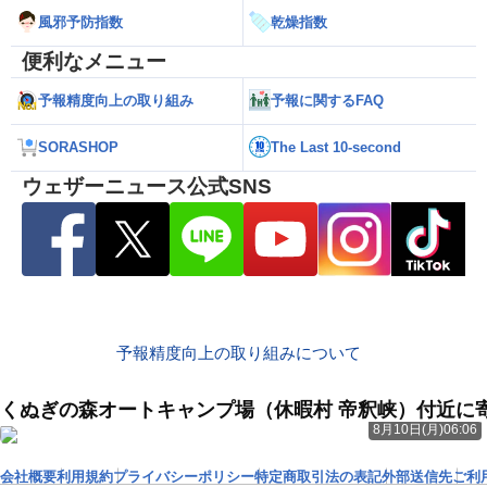
風邪予防指数
乾燥指数
便利なメニュー
予報精度向上の取り組み
予報に関するFAQ
SORASHOP
The Last 10-second
ウェザーニュース公式SNS
予報精度向上の取り組みについて
くぬぎの森オートキャンプ場（休暇村 帝釈峡）付近
8月10日(月)06:06
会社概要
利用規約
プライバシーポリシー
特定商取引法の表記
外部送信先
ご利