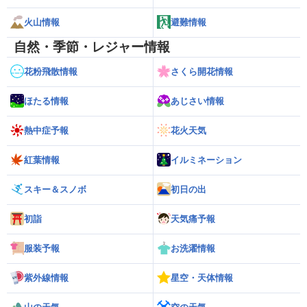
火山情報
避難情報
自然・季節・レジャー情報
花粉飛散情報
さくら開花情報
ほたる情報
あじさい情報
熱中症予報
花火天気
紅葉情報
イルミネーション
スキー＆スノボ
初日の出
初詣
天気痛予報
服装予報
お洗濯情報
紫外線情報
星空・天体情報