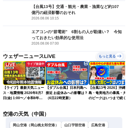
【台風13号】交通・観光・農業・漁業など約107
億円の経済影響のおそれ
2026.08.06 10:15
エアコンの“節電術” 6割もの人が勘違い？ 今知
っておきたい効果的な使用法
2026.08.06 07:00
ウェザーニュースLiVE
もっと見る
ライブ放送中
【ライブ】最新天気ニュー
【ダブル台風】日本列島へ
【台風13号 2026】沖縄
ス・地震情報 2026年8月7
接近 お盆休みへの影響は？
島・奄美地方の暴風・大
日(金) 1:00〜／令和8年熊
（6日22時更新）
のピークはいつまで続く
本地震情報 台風13号が沖
（6日18時更新）
縄に接近〈ウェザーニュー
空港の天気（中国）
スLiVE〉
岡山空港（岡山桃太郎空港）
山口宇部空港
広島空港