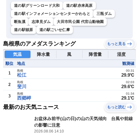
道の駅グリーンロード大和
道の駅赤来高原
道の駅インフォメーションセンターかわもと
三瓶ダム
断魚溪
志津見ダム
大田市民公園 代官山動物園
道の駅頓原
道の駅ごいせ仁摩
島根県のアメダスランキング
もっと見る
気温
降水量
風
降雪量
湿度
順位
地点
観測値
島根
00:31
1
松江
29.9℃
島根
02:03
2
斐川
29.6℃
島根
01:34
3
西郷岬
29.1℃
最新のお天気ニュース
もっと読む
お盆休み前半(山の日)の山の天気傾向 台風や前線
の影響に注意
2026.08.06 14:10