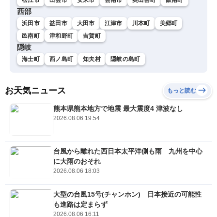
西部
浜田市
益田市
大田市
江津市
川本町
美郷町
邑南町
津和野町
吉賀町
隠岐
海士町
西ノ島町
知夫村
隠岐の島町
お天気ニュース
もっと読む
熊本県熊本地方で地震 最大震度4 津波なし
2026.08.06 19:54
台風から離れた西日本太平洋側も雨 九州を中心
に大雨のおそれ
2026.08.06 18:03
大型の台風15号(チャンホン) 日本接近の可能性
も進路は定まらず
2026.08.06 16:11