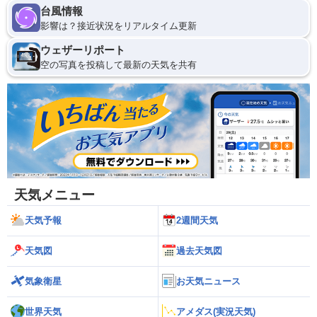
台風情報
影響は？接近状況をリアルタイム更新
ウェザーリポート
空の写真を投稿して最新の天気を共有
天気メニュー
天気予報
2週間天気
天気図
過去天気図
気象衛星
お天気ニュース
世界天気
アメダス(実況天気)