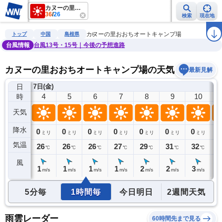
カヌーの里おおちオートキャンプ場
36
/
26
検索
現在地
雨雲レーダー
台風情報
地震情報
警報・注意報
2週間天気
ラ
カヌーの里おおちオートキャンプ場
トップ
中国
島根県
台風情報
台風13号・15号｜今後の予想進路
カヌーの里おおちオートキャンプ場の天気予報
最新見解
日
7日(金)
3
4
5
6
7
8
9
10
時
天気
降水
0
0
0
0
0
0
0
0
0
ミリ
ミリ
ミリ
ミリ
ミリ
ミリ
ミリ
ミリ
気温
27
26
26
26
27
29
31
32
3
℃
℃
℃
℃
℃
℃
℃
℃
風
1
1
1
1
1
2
2
3
3
m/s
m/s
m/s
m/s
m/s
m/s
m/s
m/s
5分毎
1時間毎
今日明日
2週間天気
雨雲レーダー
60時間先まで見る