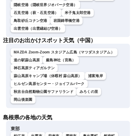
隠岐空港（隠岐世界ジオパーク空港）
石見空港（萩・石見空港）
米子鬼太郎空港
鳥取砂丘コナン空港
岩国錦帯橋空港
出雲空港（出雲縁結び空港）
注目のお出かけスポット天気（中国）
MAZDA Zoom-Zoom スタジアム広島（マツダスタジアム）
道の駅蒜山高原
厳島神社（宮島）
神石高原ティアガルテン
蒜山高原キャンプ場（休暇村 蒜山高原）
浦富海岸
ヒルゼン高原センター・ジョイフルパーク
秋吉台自然動物公園サファリランド
みろくの里
岡山後楽園
島根県の各地の天気
東部
松江市
出雲市
安来市
雲南市
奥出雲町
飯南町