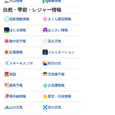
火山情報
避難情報
自然・季節・レジャー情報
花粉飛散情報
さくら開花情報
ほたる情報
あじさい情報
熱中症予報
花火天気
紅葉情報
イルミネーション
スキー＆スノボ
初日の出
初詣
天気痛予報
服装予報
お洗濯情報
紫外線情報
星空・天体情報
山の天気
空の天気