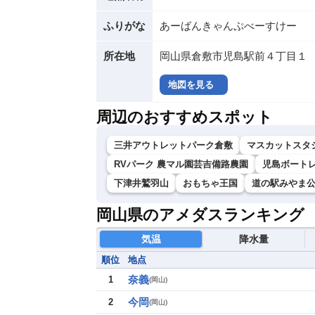
ふりがな
あーばんきゃんぷべーすけー
所在地
岡山県倉敷市児島駅前４丁目１
地図を見る
周辺のおすすめスポット
三井アウトレットパーク倉敷
マスカットスタ
RVパーク 農マル園芸吉備路農園
児島ボート
下津井鷲羽山
おもちゃ王国
道の駅みやま
岡山県のアメダスランキング
気温
降水量
順位
地点
奈義
1
(
岡山
)
今岡
2
(
岡山
)