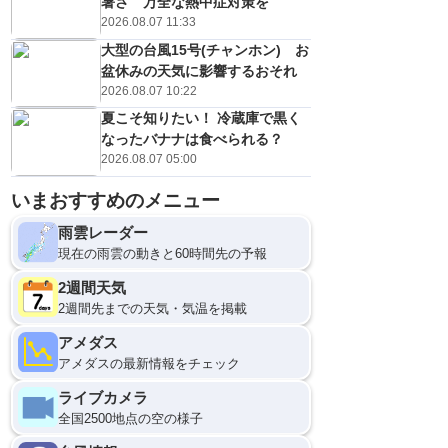
暑さ 万全な熱中症対策を
2026.08.07 11:33
大型の台風15号(チャンホン) お
盆休みの天気に影響するおそれ
2026.08.07 10:22
夏こそ知りたい！ 冷蔵庫で黒く
なったバナナは食べられる？
2026.08.07 05:00
いまおすすめのメニュー
雨雲レーダー
現在の雨雲の動きと60時間先の予報
2週間天気
2週間先までの天気・気温を掲載
アメダス
アメダスの最新情報をチェック
ライブカメラ
全国2500地点の空の様子