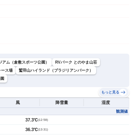
ジアム（倉敷スポーツ公園）
RVパーク とのやま山荘
レース場
鷲羽山ハイランド（ブラジリアンパーク）
公園
もっと見る
風
降雪量
湿度
観測値
37.3℃
(
12:58
)
36.3℃
(
13:31
)