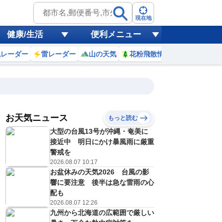
現在地
健康/生活
便利メニュー
風レーダー
雷レーダー
山の天気
花粉飛散情報
世界天気
お天気ニュース
もっと読む
大型の台風13号が沖縄・奄美に
5
6
7
8
9
10
11
12
接近中 明日にかけ暴風雨に厳重
警戒を
2026.08.07 10:17
お盆休みの天気2026 台風の影
0
0
0
0
0
0
0
0
ミリ
ミリ
ミリ
ミリ
ミリ
ミリ
ミリ
ミリ
ミリ
響に要注意 後半は急な雷雨の心
28
28
28
29
30
30
31
31
℃
℃
℃
℃
℃
℃
℃
℃
℃
配も
2026.08.07 12:26
3
3
3
4
4
4
4
4
九州から北海道の広範囲で厳しい
/s
m/s
m/s
m/s
m/s
m/s
m/s
m/s
m/s