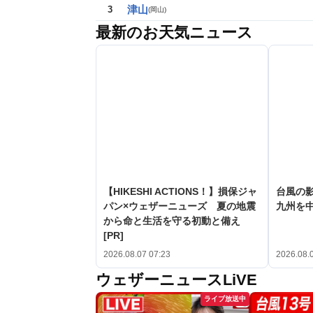
津山
3
(
岡山
)
最新のお天気ニュース
【HIKESHI ACTIONS！】損保ジャ
台風の
パン×ウェザーニューズ 夏の地震
九州を
から命と生活を守る初動と備え
[PR]
2026.08.07 07:23
2026.08.
ウェザーニュースLiVE
ライブ放送中