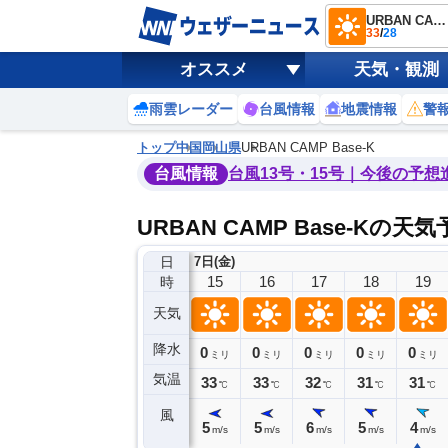
URBAN CAMP Base-K
33
/
28
オススメ
天気・観測
雨雲レーダー
台風情報
地震情報
警
トップ
中国
岡山県
URBAN CAMP Base-K
台風情報
台風13号・15号｜今後の予想
URBAN CAMP Base-Kの天
日
7日(金)
11
12
13
14
15
16
17
18
19
時
天気
降水
0
0
0
0
0
0
0
0
ミリ
ミリ
ミリ
ミリ
ミリ
ミリ
ミリ
ミリ
ミリ
気温
32
32
33
33
33
33
32
31
31
℃
℃
℃
℃
℃
℃
℃
℃
℃
風
7
7
6
6
5
5
6
5
4
m/s
m/s
m/s
m/s
m/s
m/s
m/s
m/s
m/s