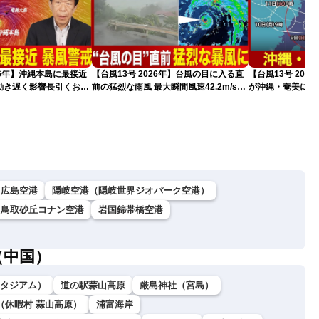
026年】沖縄本島に最接近
【台風13号 2026年】台風の目に入る直
【台風13号 202
動き遅く影響長引くおそ
前の猛烈な雨風 最大瞬間風速42.2m/s観
が沖縄・奄美に最
新）
測 吹き返しも猛烈な暴風になるおそれ
（7日10時現在）
（7日11時更新）
広島空港
隠岐空港（隠岐世界ジオパーク空港）
鳥取砂丘コナン空港
岩国錦帯橋空港
（中国）
ダスタジアム）
道の駅蒜山高原
厳島神社（宮島）
（休暇村 蒜山高原）
浦富海岸