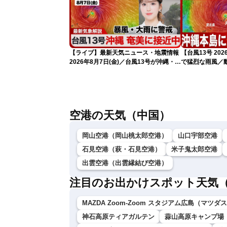
【ライブ】最新天気ニュース・地震情報
【台風13号 2
2026年8月7日(金)／台風13号が沖縄・奄
で猛烈な雨風／
美に最接近へ 令和8年熊本地震情報
れ（7日13時更
〈ウェザーニュースLiVEアフタヌーン・
小林李衣奈／内藤邦裕〉
空港の天気（中国）
岡山空港（岡山桃太郎空港）
山口宇部空港
石見空港（萩・石見空港）
米子鬼太郎空港
出雲空港（出雲縁結び空港）
注目のお出かけスポット天気
MAZDA Zoom-Zoom スタジアム広島（マツ
神石高原ティアガルテン
蒜山高原キャンプ場