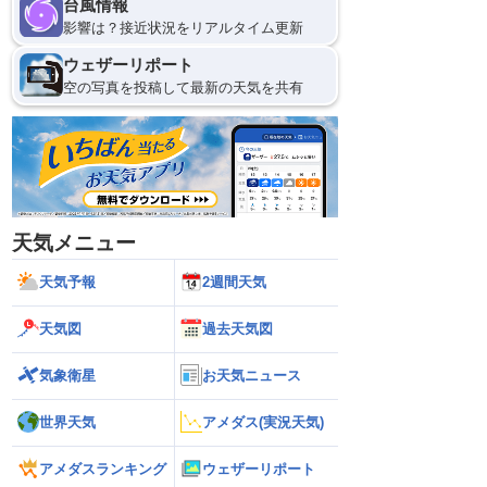
台風情報
影響は？接近状況をリアルタイム更新
ウェザーリポート
空の写真を投稿して最新の天気を共有
天気メニュー
天気予報
2週間天気
天気図
過去天気図
気象衛星
お天気ニュース
世界天気
アメダス(実況天気)
アメダスランキング
ウェザーリポート