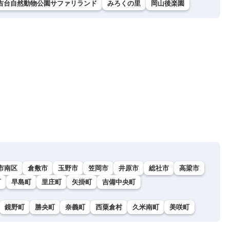
吉台自然動物公園サファリランド
みろくの里
岡山後楽園
市南区
倉敷市
玉野市
笠岡市
井原市
総社市
高梁市
町
早島町
里庄町
矢掛町
吉備中央町
鏡野町
勝央町
奈義町
西粟倉村
久米南町
美咲町