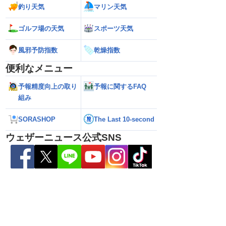
釣り天気
マリン天気
ゴルフ場の天気
スポーツ天気
風邪予防指数
乾燥指数
6】大型で強い台風13号
【台風13号 2026】台風13号による熊本
【雨情報】西〜東
接近 暴風や大雨警戒
県への影響は？（7日9時更新）
影響で強雨 九州で
便利なメニュー
予報精度向上の取り
予報に関するFAQ
組み
SORASHOP
The Last 10-second
ウェザーニュース公式SNS