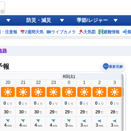
防災・減災
季節/レジャー
報・注意報
2週間天気
ライブカメラ
天気図
避難情報
進路
気予報
最新見解
8日(土)
20
21
22
23
0
1
2
3
4
0
0
0
0
0
0
0
0
0
ミリ
ミリ
ミリ
ミリ
ミリ
ミリ
ミリ
ミリ
30
30
30
29
29
29
29
28
28
℃
℃
℃
℃
℃
℃
℃
℃
4
4
4
4
3
3
3
3
3
m/s
m/s
m/s
m/s
m/s
m/s
m/s
m/s
m