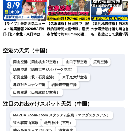
【ライブ】最新天気ニュー
【気象速報】秋田県で「記
【週刊地震情報】熊本地
ス・地震情報 2026年8月9
録的短時間大雨情報」湯沢
の余震活動は落ち着き傾
日(日)／東北・東日本は急
市付近で約100mmの猛烈
も…依然として震度5弱
な雷雨に注意〈ウェザーニ
な雨
戒
ュースLiVEアフタヌーン・
空港の天気（中国）
小川千奈／芳野達郎〉
岡山空港（岡山桃太郎空港）
山口宇部空港
広島空港
隠岐空港（隠岐世界ジオパーク空港）
石見空港（萩・石見空港）
米子鬼太郎空港
鳥取砂丘コナン空港
岩国錦帯橋空港
出雲空港（出雲縁結び空港）
注目のお出かけスポット天気（中国）
MAZDA Zoom-Zoom スタジアム広島（マツダスタジアム）
道の駅蒜山高原
厳島神社（宮島）
神石高原ティアガルテン
浦富海岸