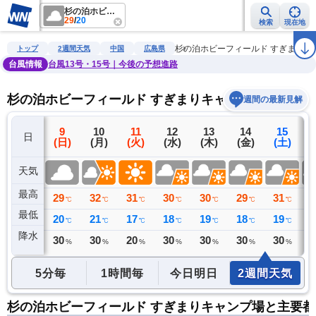
杉の泊ホビーフィールド すぎまりキャンプ場
29
/
20
検索
現在地
雨雲レーダー
台風情報
地震情報
警報・注意報
2週間天気
ラ
杉の泊ホビーフィールド すぎまりキ
トップ
2週間天気
中国
広島県
台風情報
台風13号・15号｜今後の予想進路
杉の泊ホビーフィールド すぎまりキャンプ場の2週
週間の最新見解
8
9
10
11
12
13
14
15
日
(土)
(日)
(月)
(火)
(水)
(木)
(金)
(土)
(
天気
最高
34
29
32
31
30
30
29
31
3
℃
℃
℃
℃
℃
℃
℃
℃
最低
21
20
21
17
18
19
18
19
1
℃
℃
℃
℃
℃
℃
℃
℃
降水
2
30
30
20
30
30
30
30
3
ミリ
%
%
%
%
%
%
%
5分毎
1時間毎
今日明日
2週間天気
杉の泊ホビーフィールド すぎまりキャンプ場と主要