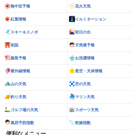
熱中症予報
花火天気
紅葉情報
イルミネーション
スキー＆スノボ
初日の出
初詣
天気痛予報
服装予報
お洗濯情報
紫外線情報
星空・天体情報
山の天気
空の天気
釣り天気
マリン天気
ゴルフ場の天気
スポーツ天気
風邪予防指数
乾燥指数
便利なメニュー