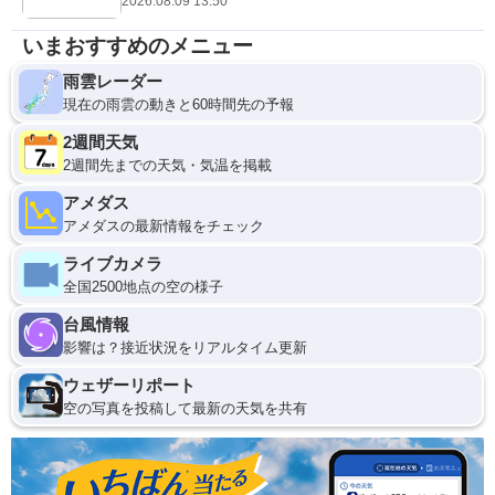
2026.08.09 13:50
いまおすすめのメニュー
雨雲レーダー
現在の雨雲の動きと60時間先の予報
2週間天気
2週間先までの天気・気温を掲載
アメダス
アメダスの最新情報をチェック
ライブカメラ
全国2500地点の空の様子
台風情報
影響は？接近状況をリアルタイム更新
ウェザーリポート
空の写真を投稿して最新の天気を共有