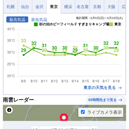
札幌
仙台
金沢
東京
横浜
名古屋
京都
大阪
広
集計期間：8月9日(日)～8月18日(火)
最高気温
最低気温
杉の泊ホビーフィールド すぎまりキャンプ場
東京
東京の天気を見る
雨雲レーダー
60時間先まで見る