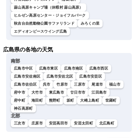
蒜山高原キャンプ場（休暇村 蒜山高原）
ヒルゼン高原センター・ジョイフルパーク
秋吉台自然動物公園サファリランド
みろくの里
エディオンピースウイング広島
広島県の各地の天気
南部
広島市中区
広島市東区
広島市南区
広島市西区
広島市安佐南区
広島市安佐北区
広島市安芸区
広島市佐伯区
呉市
竹原市
三原市
尾道市
福山市
府中市
大竹市
東広島市
廿日市市
江田島市
府中町
海田町
熊野町
坂町
大崎上島町
世羅町
神石高原町
北部
三次市
庄原市
安芸高田市
安芸太田町
北広島町