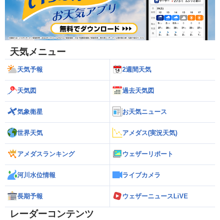
天気メニュー
天気予報
2週間天気
天気図
過去天気図
気象衛星
お天気ニュース
世界天気
アメダス(実況天気)
アメダスランキング
ウェザーリポート
河川水位情報
ライブカメラ
長期予報
ウェザーニュースLiVE
レーダーコンテンツ