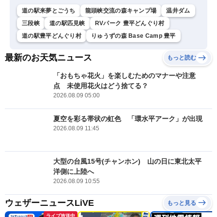
道の駅来夢とごうち
龍頭峡交流の森キャンプ場
温井ダム
三段峡
道の駅匹見峡
RVパーク 豊平どんぐり村
道の駅豊平どんぐり村
りゅうずの森 Base Camp 豊平
最新のお天気ニュース
もっと読む
「おもちゃ花火」を楽しむためのマナーや注意
点 未使用花火はどう捨てる？
2026.08.09 05:00
夏空を彩る帯状の虹色 「環水平アーク」が出現
2026.08.09 11:45
大型の台風15号(チャンホン) 山の日に東北太平
洋側に上陸へ
2026.08.09 10:55
ウェザーニュースLiVE
もっと見る
ライブ放送中