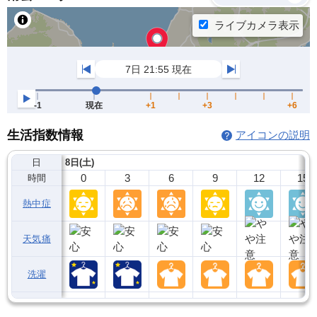
生活指数情報
アイコンの説明
日
8日(土)
0
3
6
9
12
15
時間
熱中症
天気痛
洗濯