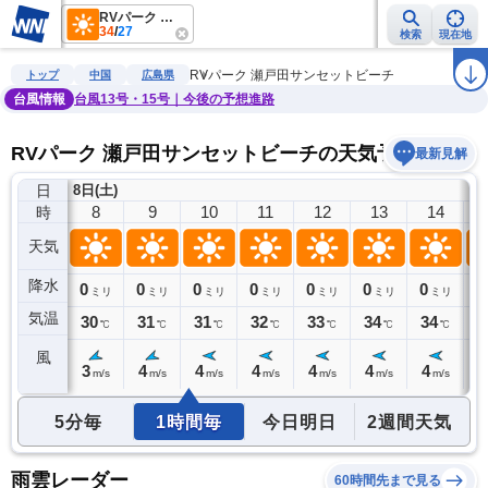
RVパーク 瀬戸田サンセットビーチ
34
/
27
検索
現在地
雨雲レーダー
台風情報
地震情報
警報・注意報
2週間天気
ラ
RVパーク 瀬戸田サンセットビーチ
トップ
中国
広島県
台風情報
台風13号・15号｜今後の予想進路
RVパーク 瀬戸田サンセットビーチの天気予報
最新見解
日
8日(土)
7
8
9
10
11
12
13
14
時
天気
降水
0
0
0
0
0
0
0
0
0
ミリ
ミリ
ミリ
ミリ
ミリ
ミリ
ミリ
ミリ
気温
29
30
31
31
32
33
34
34
3
℃
℃
℃
℃
℃
℃
℃
℃
風
3
3
4
4
4
4
4
4
3
m/s
m/s
m/s
m/s
m/s
m/s
m/s
m/s
5分毎
1時間毎
今日明日
2週間天気
雨雲レーダー
60時間先まで見る