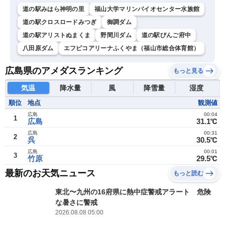
道の駅みはら神明の里
福山大学マリンバイオセンター水族館
道の駅クロスロードみつぎ
御調ダム
道の駅アリストぬまくま
野間川ダム
道の駅びんご府中
八田原ダム
エフピコアリーナふくやま（福山市総合体育館）
広島県のアメダスランキング
もっと見る
気温
降水量
風
降雪量
湿度
順位
地点
観測値
広島
00:04
1
広島
31.1℃
広島
00:31
2
呉
30.5℃
広島
00:01
3
竹原
29.5℃
最新のお天気ニュース
もっと読む
東北〜九州の16府県に熱中症警戒アラート 危険
な暑さに警戒
2026.08.08 05:00