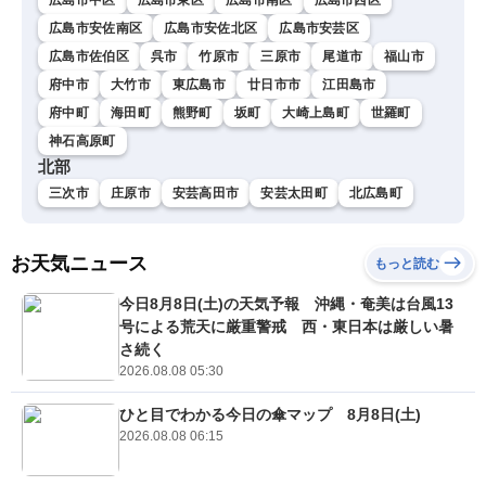
広島市安佐南区
広島市安佐北区
広島市安芸区
広島市佐伯区
呉市
竹原市
三原市
尾道市
福山市
府中市
大竹市
東広島市
廿日市市
江田島市
府中町
海田町
熊野町
坂町
大崎上島町
世羅町
神石高原町
北部
三次市
庄原市
安芸高田市
安芸太田町
北広島町
お天気ニュース
もっと読む
今日8月8日(土)の天気予報 沖縄・奄美は台風13
号による荒天に厳重警戒 西・東日本は厳しい暑
さ続く
2026.08.08 05:30
ひと目でわかる今日の傘マップ 8月8日(土)
2026.08.08 06:15