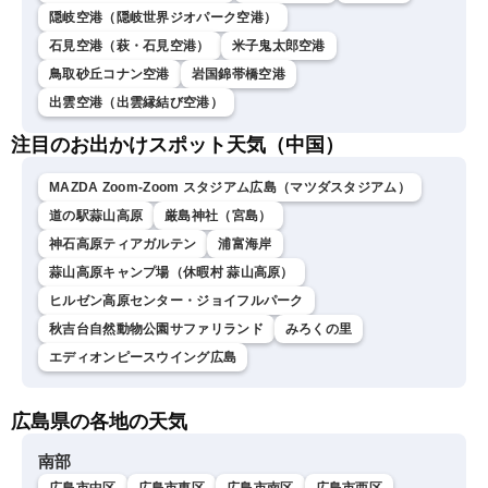
隠岐空港（隠岐世界ジオパーク空港）
石見空港（萩・石見空港）
米子鬼太郎空港
鳥取砂丘コナン空港
岩国錦帯橋空港
出雲空港（出雲縁結び空港）
注目のお出かけスポット天気（中国）
MAZDA Zoom-Zoom スタジアム広島（マツダスタジアム）
道の駅蒜山高原
厳島神社（宮島）
神石高原ティアガルテン
浦富海岸
蒜山高原キャンプ場（休暇村 蒜山高原）
ヒルゼン高原センター・ジョイフルパーク
秋吉台自然動物公園サファリランド
みろくの里
エディオンピースウイング広島
広島県の各地の天気
南部
広島市中区
広島市東区
広島市南区
広島市西区