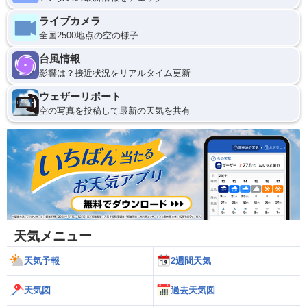
ライブカメラ
全国2500地点の空の様子
台風情報
影響は？接近状況をリアルタイム更新
ウェザーリポート
空の写真を投稿して最新の天気を共有
天気メニュー
天気予報
2週間天気
天気図
過去天気図