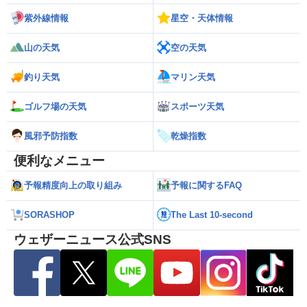
紫外線情報
星空・天体情報
山の天気
空の天気
釣り天気
マリン天気
ゴルフ場の天気
スポーツ天気
風邪予防指数
乾燥指数
便利なメニュー
予報精度向上の取り組み
予報に関するFAQ
SORASHOP
The Last 10-second
ウェザーニュース公式SNS