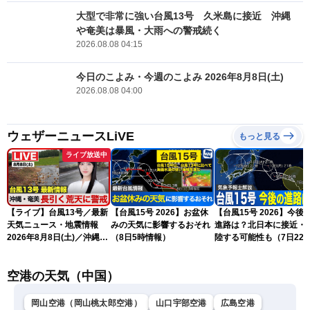
大型で非常に強い台風13号 久米島に接近 沖縄
や奄美は暴風・大雨への警戒続く
2026.08.08 04:15
今日のこよみ・今週のこよみ 2026年8月8日(土)
2026.08.08 04:00
ウェザーニュースLiVE
もっと見る
ライブ放送中
【ライブ】台風13号／最新
【台風15号 2026】お盆休
【台風15号 2026】今後
天気ニュース・地震情報
みの天気に影響するおそれ
進路は？北日本に接近・
2026年8月8日(土)／沖縄・
（8日5時情報）
陸する可能性も（7日22
奄美は大荒れの天気が続く
情報）
／令和8年熊本地震情報 ／
空港の天気（中国）
〈ウェザーニュースLiVEモ
ーニング・松本真央／山口
剛央〉
岡山空港（岡山桃太郎空港）
山口宇部空港
広島空港