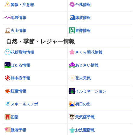
警報・注意報
台風情報
地震情報
津波情報
火山情報
避難情報
自然・季節・レジャー情報
花粉飛散情報
さくら開花情報
ほたる情報
あじさい情報
熱中症予報
花火天気
紅葉情報
イルミネーション
スキー＆スノボ
初日の出
初詣
天気痛予報
服装予報
お洗濯情報