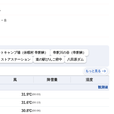
ん
−８
ートキャンプ場（休暇村 帝釈峡）
帝釈川の谷（帝釈峡）
リストアステーション
道の駅びんご府中
八田原ダム
もっと見る
風
降雪量
湿度
観測値
31.9℃
(
00:03
)
31.6℃
(
00:13
)
30.8℃
(
00:06
)