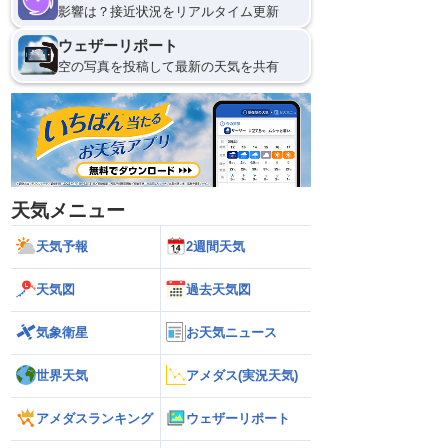
影響は？接近状況をリアルタイム更新
ウェザーリポート
空の写真を投稿して最新の天気を共有
天気メニュー
天気予報
2週間天気
天気図
過去天気図
気象衛星
お天気ニュース
世界天気
アメダス(実況天気)
アメダスランキング
ウェザーリポート