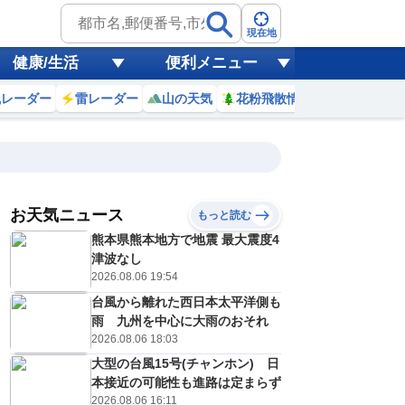
現在地
健康/生活
便利メニュー
風レーダー
雷レーダー
山の天気
花粉飛散情報
世界天気
お天気ニュース
もっと読む
熊本県熊本地方で地震 最大震度4
5
16
17
18
19
20
21
22
23
津波なし
2026.08.06 19:54
台風から離れた西日本太平洋側も
0
0
0
0
0
0
0
0
雨 九州を中心に大雨のおそれ
リ
ミリ
ミリ
ミリ
ミリ
ミリ
ミリ
ミリ
ミリ
2026.08.06 18:03
29
28
27
26
24
24
23
23
℃
℃
℃
℃
℃
℃
℃
℃
℃
大型の台風15号(チャンホン) 日
本接近の可能性も進路は定まらず
3
3
2
2
2
2
2
2
/s
m/s
m/s
m/s
m/s
m/s
m/s
m/s
m/s
2026.08.06 16:11