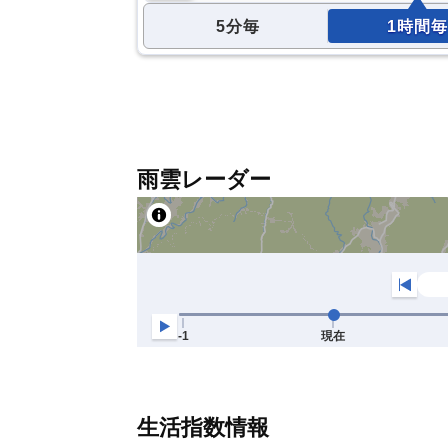
5分毎
1時間毎
雨雲レーダー
生活指数情報