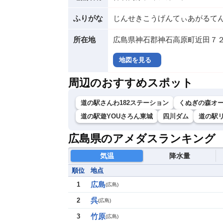
ふりがな
じんせきこうげんてぃあがるて
所在地
広島県神石郡神石高原町近田７２
地図を見る
周辺のおすすめスポット
道の駅さんわ182ステーション
くぬぎの森オ
道の駅遊YOUさろん東城
四川ダム
道の駅
広島県のアメダスランキング
気温
降水量
順位
地点
広島
1
(
広島
)
呉
2
(
広島
)
竹原
3
(
広島
)