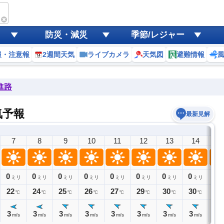
防災・減災
季節/レジャー
報・注意報
2週間天気
ライブカメラ
天気図
避難情報
進路
気予報
最新見解
7
8
9
10
11
12
13
14
1
0
0
0
0
0
0
0
0
0
ミリ
ミリ
ミリ
ミリ
ミリ
ミリ
ミリ
ミリ
ミ
22
24
25
26
27
29
30
30
30
℃
℃
℃
℃
℃
℃
℃
℃
3
3
3
3
3
3
3
3
3
m/s
m/s
m/s
m/s
m/s
m/s
m/s
m/s
m