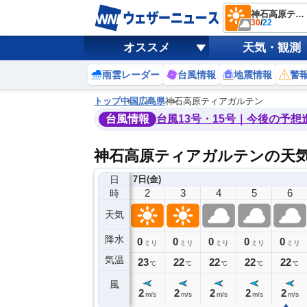
神石高原ティアガルテン
30
/
22
オススメ
天気・観測
雨雲レーダー
台風情報
地震情報
警
トップ
中国
広島県
神石高原ティアガルテン
台風情報
台風13号・15号｜今後の予想
神石高原ティアガルテンの天
日
6日(木)
7日(金)
22
23
0
1
2
3
4
5
6
時
天気
降水
0
0
0
0
0
0
0
0
ミリ
ミリ
ミリ
ミリ
ミリ
ミリ
ミリ
ミリ
ミリ
気温
4
24
23
23
23
22
22
22
22
℃
℃
℃
℃
℃
℃
℃
℃
℃
風
2
2
2
2
2
2
2
2
2
m/s
m/s
m/s
m/s
m/s
m/s
m/s
m/s
m/s