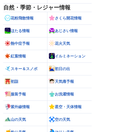
自然・季節・レジャー情報
花粉飛散情報
さくら開花情報
ほたる情報
あじさい情報
熱中症予報
花火天気
紅葉情報
イルミネーション
スキー＆スノボ
初日の出
初詣
天気痛予報
服装予報
お洗濯情報
紫外線情報
星空・天体情報
山の天気
空の天気