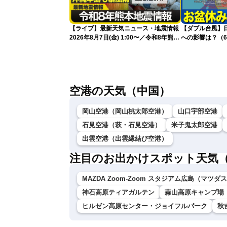
【ライブ】最新天気ニュース・地震情報
【ダブル台風】日本列
2026年8月7日(金) 1:00〜／令和8年熊本
への影響は？（6
地震情報 台風13号が沖縄に接近〈ウェ
ザーニュースLiVE〉
空港の天気（中国）
岡山空港（岡山桃太郎空港）
山口宇部空港
石見空港（萩・石見空港）
米子鬼太郎空港
出雲空港（出雲縁結び空港）
注目のお出かけスポット天気
MAZDA Zoom-Zoom スタジアム広島（マツ
神石高原ティアガルテン
蒜山高原キャンプ場
ヒルゼン高原センター・ジョイフルパーク
秋