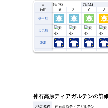
日
6日(木)
7日(金)
18
21
0
3
時間
熱中症
天気痛
洗濯
神石高原ティアガルテンの詳
地点名称
神石高原ティアガルテン