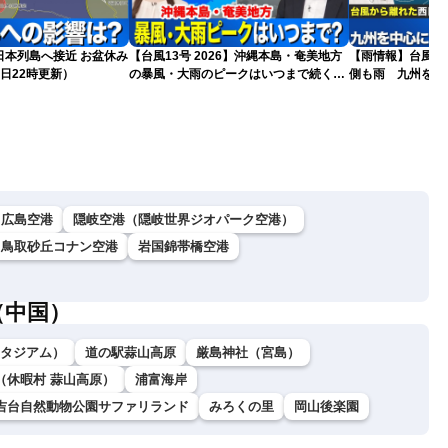
島へ接近 お盆休み
【台風13号 2026】沖縄本島・奄美地方
【雨情報】台風か
日22時更新）
の暴風・大雨のピークはいつまで続く？
側も雨 九州を中
（6日18時更新）
広島空港
隠岐空港（隠岐世界ジオパーク空港）
鳥取砂丘コナン空港
岩国錦帯橋空港
（中国）
ダスタジアム）
道の駅蒜山高原
厳島神社（宮島）
（休暇村 蒜山高原）
浦富海岸
吉台自然動物公園サファリランド
みろくの里
岡山後楽園