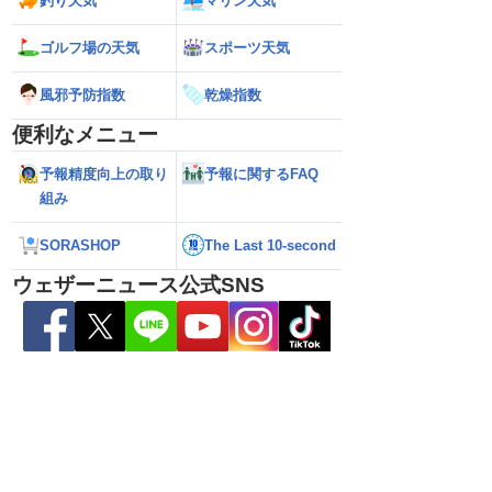
釣り天気
マリン天気
ゴルフ場の天気
スポーツ天気
ら離れた西日本太平洋
【熊本八代で39℃観測】被災地・熊本へ
【台風15号 202
心に大雨のおそれ
台風による雨風の影響は？
の可能性も進路は定
風邪予防指数
乾燥指数
新）
便利なメニュー
予報精度向上の取り
予報に関するFAQ
組み
SORASHOP
The Last 10-second
ウェザーニュース公式SNS