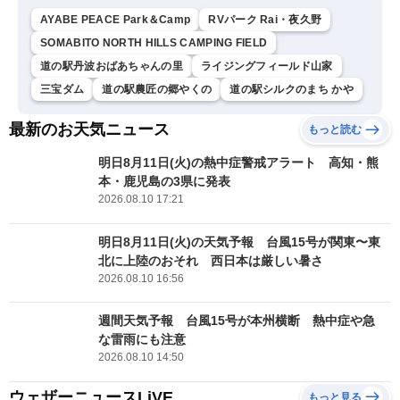
AYABE PEACE Park＆Camp
RVパーク Rai・夜久野
SOMABITO NORTH HILLS CAMPING FIELD
道の駅丹波おばあちゃんの里
ライジングフィールド山家
三宝ダム
道の駅農匠の郷やくの
道の駅シルクのまち かや
最新のお天気ニュース
もっと読む
明日8月11日(火)の熱中症警戒アラート 高知・熊
本・鹿児島の3県に発表
2026.08.10 17:21
明日8月11日(火)の天気予報 台風15号が関東〜東
北に上陸のおそれ 西日本は厳しい暑さ
2026.08.10 16:56
週間天気予報 台風15号が本州横断 熱中症や急
な雷雨にも注意
2026.08.10 14:50
ウェザーニュースLiVE
もっと見る