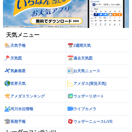
天気メニュー
天気予報
2週間天気
天気図
過去天気図
気象衛星
お天気ニュース
世界天気
アメダス(実況天気)
アメダスランキング
ウェザーリポート
河川水位情報
ライブカメラ
長期予報
ウェザーニュースLiVE