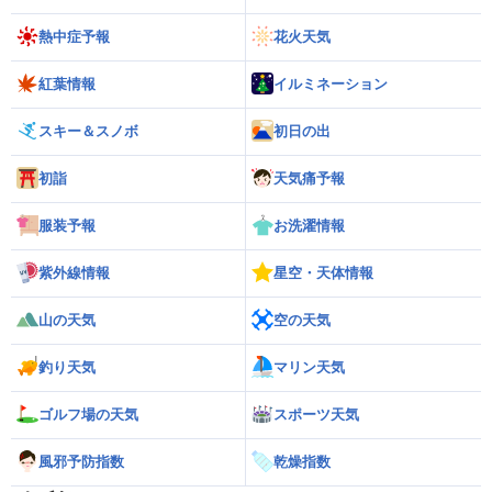
熱中症予報
花火天気
紅葉情報
イルミネーション
スキー＆スノボ
初日の出
初詣
天気痛予報
服装予報
お洗濯情報
紫外線情報
星空・天体情報
山の天気
空の天気
釣り天気
マリン天気
ゴルフ場の天気
スポーツ天気
風邪予防指数
乾燥指数