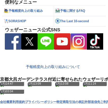
便利なメニュー
予報精度向上の取り組み
予報に関するFAQ
SORASHOP
The Last 10-second
ウェザーニュース公式SNS
予報精度向上の取り組みについて
京都大呂ガーデンテラス付近に寄せられたウェザーリ
8月10日
8月10日
8月10日
8月10日
(月)14:47
(月)13:09
(月)13:08
(月)11:24
8月10日
(月)03:04
会社概要
利用規約
プライバシーポリシー
特定商取引法の表記
外部送信先
ご利