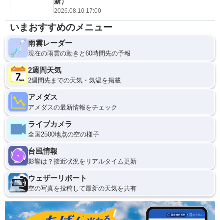
新）
2026.08.10 17:00
いまおすすめのメニュー
雨雲レーダー
現在の雨雲の動きと60時間先の予報
2週間天気
2週間先までの天気・気温を掲載
アメダス
アメダスの最新情報をチェック
ライブカメラ
全国2500地点の空の様子
台風情報
影響は？接近状況をリアルタイム更新
ウェザーリポート
空の写真を投稿して最新の天気を共有