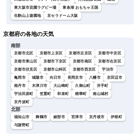
東大阪市花園ラグビー場
東条湖 おもちゃ王国
生駒山上遊園地
京セラドーム大阪
京都府の各地の天気
南部
京都市北区
京都市上京区
京都市左京区
京都市中京区
京都市東山区
京都市下京区
京都市南区
京都市右京区
京都市伏見区
京都市山科区
京都市西京区
宇治市
亀岡市
城陽市
向日市
長岡京市
八幡市
京田辺市
南丹市
木津川市
大山崎町
久御山町
井手町
宇治田原町
笠置町
和束町
精華町
南山城村
京丹波町
北部
福知山市
舞鶴市
綾部市
宮津市
京丹後市
伊根町
与謝野町