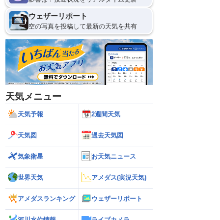
ウェザーリポート
空の写真を投稿して最新の天気を共有
天気メニュー
天気予報
2週間天気
天気図
過去天気図
気象衛星
お天気ニュース
世界天気
アメダス(実況天気)
アメダスランキング
ウェザーリポート
河川水位情報
ライブカメラ