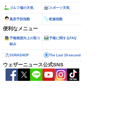
ゴルフ場の天気
スポーツ天気
ら離れた西日本太平洋
【熊本八代で39℃観測】被災地・熊本へ
【台風15号 202
風邪予防指数
乾燥指数
心に大雨のおそれ
台風による雨風の影響は？
の可能性も進路は定
新）
便利なメニュー
予報精度向上の取り
予報に関するFAQ
組み
SORASHOP
The Last 10-second
ウェザーニュース公式SNS