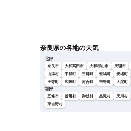
奈良県の各地の天気
北部
奈良市
大和高田市
大和郡山市
天理市
山添村
平群町
三郷町
斑鳩町
安堵町
王寺町
広陵町
河合町
吉野町
大淀町
南部
五條市
曽爾村
御杖村
黒滝村
天川村
東吉野村