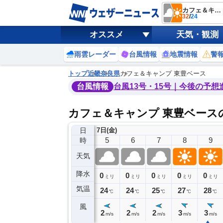
カフェ＆キャンプ 東豊ベース
32
/
24
オススメ
天気・観測
雨雲レーダー
台風情報
地震情報
警
トップ
近畿
奈良県
カフェ＆キャンプ 東豊ベース
台風情報
台風13号・15号｜今後の予想
カフェ＆キャンプ 東豊ベース
日
7日(金)
1
2
3
4
5
6
7
8
9
時
天気
降水
0
0
0
0
0
0
0
0
ミリ
ミリ
ミリ
ミリ
ミリ
ミリ
ミリ
ミリ
ミリ
気温
26
26
25
25
24
24
25
27
28
℃
℃
℃
℃
℃
℃
℃
℃
℃
風
2
1
1
2
2
2
2
3
3
m/s
m/s
m/s
m/s
m/s
m/s
m/s
m/s
m/s