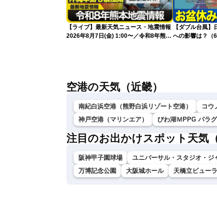
【ライブ】最新天気ニュース・地震情報
【ダブル台風】日本列
2026年8月7日(金) 1:00〜／令和8年熊本
への影響は？（6
地震情報 台風13号が沖縄に接近〈ウェ
ザーニュースLiVE〉
空港の天気（近畿）
南紀白浜空港（熊野白浜リゾート空港）
コウ
神戸空港（マリンエア）
びわ湖ＭPPG パラ
注目のお出かけスポット天気
阪神甲子園球場
ユニバーサル・スタジオ・ジ
万博記念公園
大阪城ホール
天橋立ビュー