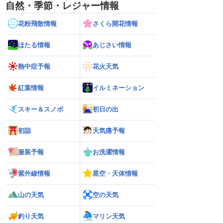
自然・季節・レジャー情報
花粉飛散情報
さくら開花情報
ほたる情報
あじさい情報
熱中症予報
花火天気
紅葉情報
イルミネーション
スキー＆スノボ
初日の出
初詣
天気痛予報
服装予報
お洗濯情報
紫外線情報
星空・天体情報
山の天気
空の天気
釣り天気
マリン天気