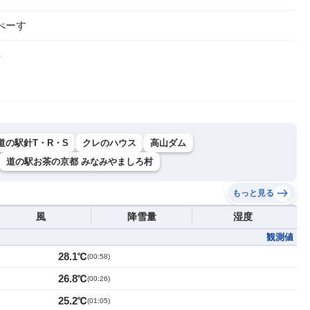
べーす
５
道の駅針T・R・S
クレのハウス
高山ダム
道の駅お茶の京都 みなみやましろ村
もっと見る
風
降雪量
湿度
観測値
28.1℃
(
00:58
)
26.8℃
(
00:26
)
25.2℃
(
01:05
)