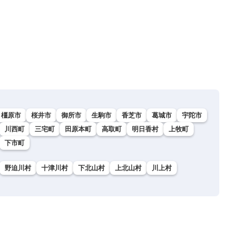
橿原市
桜井市
御所市
生駒市
香芝市
葛城市
宇陀市
川西町
三宅町
田原本町
高取町
明日香村
上牧町
下市町
野迫川村
十津川村
下北山村
上北山村
川上村