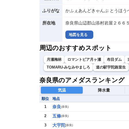
ふりがな
かふぇあんどきゃんぷ とうほう
所在地
奈良県山辺郡山添村岩屋２６６
地図を見る
周辺のおすすめスポット
月瀬梅林
ロマントピア月ヶ瀬
布目ダム
TOMARU-みなみやましろ
道の駅宇陀路室生
奈良県のアメダスランキング
気温
降水量
順位
地点
奈良
1
(
奈良
)
五條
2
(
奈良
)
大宇陀
3
(
奈良
)