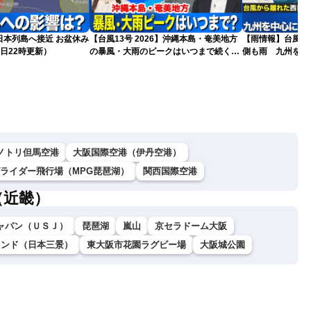
島へ接近 お盆休み
【台風13号 2026】沖縄本島・奄美地方
【雨情報】台風か
日22時更新）
の暴風・大雨のピークはいつまで続く？
側も雨 九州を中
（6日18時更新）
ノトリ但馬空港
大阪国際空港（伊丹空港）
グライダー飛行場（MPG琵琶湖）
関西国際空港
（近畿）
ャパン（ＵＳＪ）
琵琶湖
嵐山
京セラドーム大阪
ランド（日本三景）
東大阪市花園ラグビー場
大阪城公園