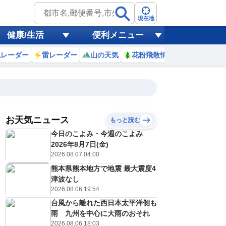
現在地
健康/生活
便利メニュー
風レーダー
雷レーダー
山の天気
花粉飛散情報
世界天気
お天気ニュース
もっと読む
8日(土)
今日のこよみ・今週のこよみ
8
19
20
21
22
23
0
1
2
2026年8月7日(金)
2026.08.07 04:00
熊本県熊本地方で地震 最大震度4
0
0
0
0
0
0
0
0
津波なし
リ
ミリ
ミリ
ミリ
ミリ
ミリ
ミリ
ミリ
ミリ
2026.08.06 19:54
26
26
25
25
24
24
24
24
℃
℃
℃
℃
℃
℃
℃
℃
℃
台風から離れた西日本太平洋側も
雨 九州を中心に大雨のおそれ
2
1
1
1
1
1
1
1
/s
m/s
m/s
m/s
m/s
m/s
m/s
m/s
m/s
2026.08.06 18:03