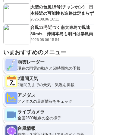
大型の台風15号(チャンホン) 日
本接近の可能性も進路は定まらず
2026.08.06 16:11
台風13号近づく南大東島で風速
30m/s 沖縄本島も明日は暴風雨
2026.08.06 15:54
いまおすすめのメニュー
雨雲レーダー
現在の雨雲の動きと60時間先の予報
2週間天気
2週間先までの天気・気温を掲載
アメダス
アメダスの最新情報をチェック
ライブカメラ
全国2500地点の空の様子
台風情報
影響は？接近状況をリアルタイム更新