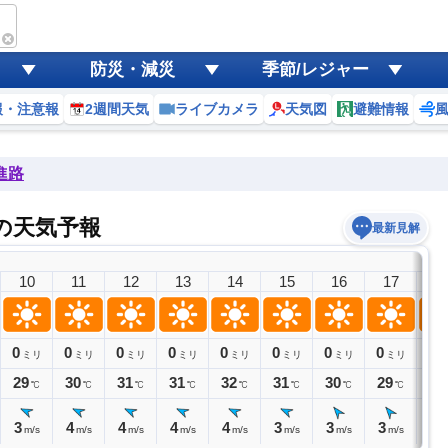
防災・減災
季節/レジャー
報・注意報
2週間天気
ライブカメラ
天気図
避難情報
進路
の天気予報
最新見解
10
11
12
13
14
15
16
17
1
0
0
0
0
0
0
0
0
0
ミリ
ミリ
ミリ
ミリ
ミリ
ミリ
ミリ
ミリ
ミ
29
30
31
31
32
31
30
29
28
℃
℃
℃
℃
℃
℃
℃
℃
3
4
4
4
4
3
3
3
2
m/s
m/s
m/s
m/s
m/s
m/s
m/s
m/s
m