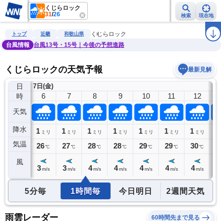
くじらロック
31
/
26
検索
現在地
雨雲レーダー
台風情報
地震情報
警報・注意報
2週間天気
ラ
くじらロック
トップ
近畿
和歌山県
台風情報
台風13号・15号｜今後の予想進路
くじらロックの天気予報
最新見解
日
7日(金)
5
6
7
8
9
10
11
12
時
天気
降水
2
1
1
1
1
1
1
1
1
ミリ
ミリ
ミリ
ミリ
ミリ
ミリ
ミリ
ミリ
気温
26
26
27
28
28
29
29
30
3
℃
℃
℃
℃
℃
℃
℃
℃
風
4
3
3
4
4
4
4
4
4
m/s
m/s
m/s
m/s
m/s
m/s
m/s
m/s
5分毎
1時間毎
今日明日
2週間天気
雨雲レーダー
60時間先まで見る