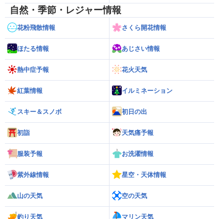
自然・季節・レジャー情報
花粉飛散情報
さくら開花情報
ほたる情報
あじさい情報
熱中症予報
花火天気
紅葉情報
イルミネーション
スキー＆スノボ
初日の出
初詣
天気痛予報
服装予報
お洗濯情報
紫外線情報
星空・天体情報
山の天気
空の天気
釣り天気
マリン天気