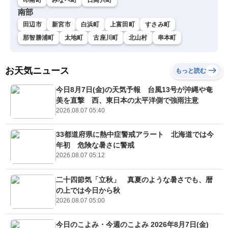
南部
田辺市
新宮市
白浜町
上富田町
すさみ町
那智勝浦町
太地町
古座川町
北山村
串本町
お天気ニュース
もっと読む
今日8月7日(金)の天気予報 台風13号が沖縄や奄
美を直撃 西、東日本の太平洋側で強雨注意
2026.08.07 05:40
33都道府県に熱中症警戒アラート 北海道では今
年初 危険な暑さに警戒
2026.08.07 05:12
二十四節気「立秋」 真夏のような暑さでも、暦
の上では今日から秋
2026.08.07 05:00
今日のこよみ・今週のこよみ 2026年8月7日(金)