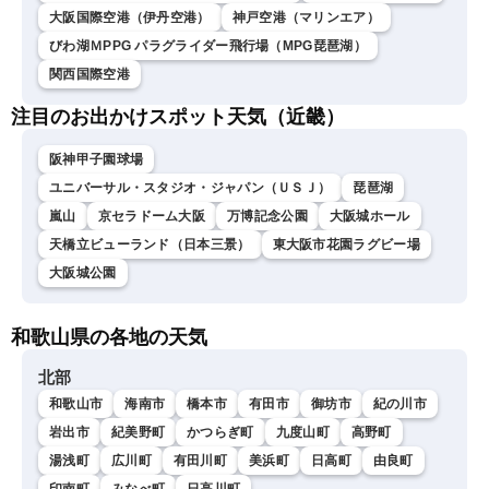
大阪国際空港（伊丹空港）
神戸空港（マリンエア）
びわ湖ＭPPG パラグライダー飛行場（MPG琵琶湖）
関西国際空港
注目のお出かけスポット天気（近畿）
阪神甲子園球場
ユニバーサル・スタジオ・ジャパン（ＵＳＪ）
琵琶湖
嵐山
京セラドーム大阪
万博記念公園
大阪城ホール
天橋立ビューランド（日本三景）
東大阪市花園ラグビー場
大阪城公園
和歌山県の各地の天気
北部
和歌山市
海南市
橋本市
有田市
御坊市
紀の川市
岩出市
紀美野町
かつらぎ町
九度山町
高野町
湯浅町
広川町
有田川町
美浜町
日高町
由良町
印南町
みなべ町
日高川町