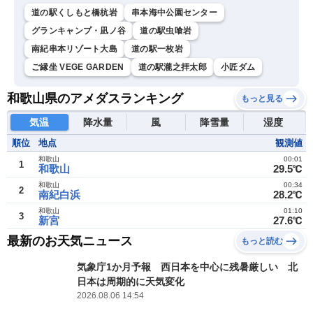
道の駅くしもと橋杭岩
串本海中公園センター
グランキャンプ・凪ノ谷
道の駅虫喰岩
南紀串本リゾート大島
道の駅一枚岩
ご縁坐 VEGE GARDEN
道の駅瀧之拝太郎
小匠ダム
和歌山県のアメダスランキング
もっと見る
気温
降水量
風
降雪量
湿度
順位
地点
観測値
和歌山
00:01
1
和歌山
29.5℃
和歌山
00:34
2
南紀白浜
28.2℃
和歌山
01:10
3
新宮
27.6℃
最新のお天気ニュース
もっと読む
気象庁1か月予報 西日本を中心に残暑厳しい 北
日本は周期的に天気変化
2026.08.06 14:54