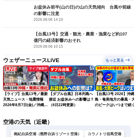
お盆休み前半(山の日)の山の天気傾向 台風や前線
の影響に注意
2026.08.06 14:10
【台風13号】交通・観光・農業・漁業など約107
億円の経済影響のおそれ
2026.08.06 10:15
ウェザーニュースLiVE
もっと見る
ライブ放送中
【ライブ】台風13号／最新
【ダブル台風】日本列島へ
【台風13号 2026】沖縄
天気ニュース・地震情報
接近 お盆休みへの影響は？
島・奄美地方の暴風・大
2026年8月7日(金)／沖縄・
（6日22時更新）
のピークはいつまで続く
奄美は台風による暴風雨に
（6日18時更新）
厳重警戒〈ウェザーニュー
空港の天気（近畿）
スLiVEモーニング・松本真
央／有賀哲夫〉
南紀白浜空港（熊野白浜リゾート空港）
コウノトリ但馬空港