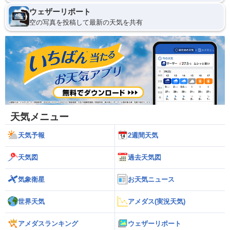
ウェザーリポート
空の写真を投稿して最新の天気を共有
天気メニュー
天気予報
2週間天気
天気図
過去天気図
気象衛星
お天気ニュース
世界天気
アメダス(実況天気)
アメダスランキング
ウェザーリポート