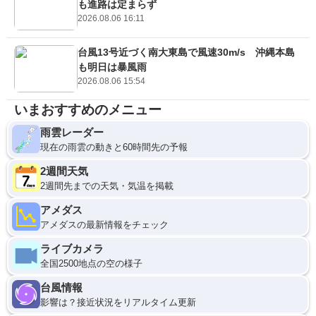
も進路は定まらず
2026.08.06 16:11
台風13号近づく南大東島で風速30m/s 沖縄本島
も明日は暴風雨
2026.08.06 15:54
いまおすすめのメニュー
雨雲レーダー
現在の雨雲の動きと60時間先の予報
2週間天気
2週間先までの天気・気温を掲載
アメダス
アメダスの最新情報をチェック
ライブカメラ
全国2500地点の空の様子
台風情報
影響は？接近状況をリアルタイム更新