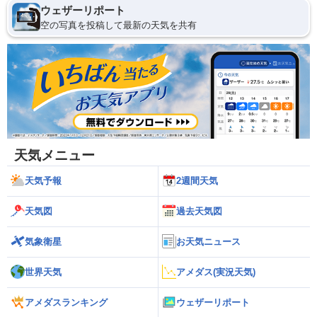
ウェザーリポート
空の写真を投稿して最新の天気を共有
天気メニュー
天気予報
2週間天気
天気図
過去天気図
気象衛星
お天気ニュース
世界天気
アメダス(実況天気)
アメダスランキング
ウェザーリポート