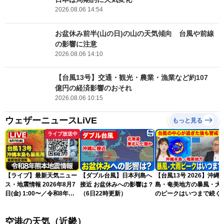
2026.08.06 14:54
お盆休み前半(山の日)の山の天気傾向 台風や前線
の影響に注意
2026.08.06 14:10
【台風13号】交通・観光・農業・漁業など約107
億円の経済影響のおそれ
2026.08.06 10:15
ウェザーニュースLiVE
もっと見る
ライブ放送中
【ライブ】最新天気ニュー
【ダブル台風】日本列島へ
【台風13号 2026】沖縄
ス・地震情報 2026年8月7
接近 お盆休みへの影響は？
島・奄美地方の暴風・大
日(金) 1:00〜／令和8年熊
（6日22時更新）
のピークはいつまで続く
本地震情報 台風13号が沖
（6日18時更新）
縄に接近〈ウェザーニュー
空港の天気（近畿）
スLiVE〉