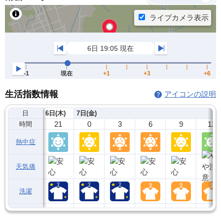
生活指数情報
アイコンの説明
日
6日(木)
7日(金)
21
0
3
6
9
12
時間
熱中症
天気痛
洗濯