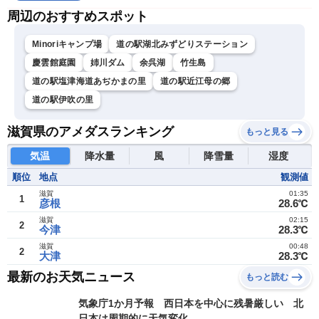
周辺のおすすめスポット
Minoriキャンプ場
道の駅湖北みずどりステーション
慶雲館庭園
姉川ダム
余呉湖
竹生島
道の駅塩津海道あぢかまの里
道の駅近江母の郷
道の駅伊吹の里
滋賀県のアメダスランキング
もっと見る
気温
降水量
風
降雪量
湿度
順位
地点
観測値
滋賀
01:35
1
彦根
28.6℃
滋賀
02:15
2
今津
28.3℃
滋賀
00:48
2
大津
28.3℃
最新のお天気ニュース
もっと読む
気象庁1か月予報 西日本を中心に残暑厳しい 北
日本は周期的に天気変化