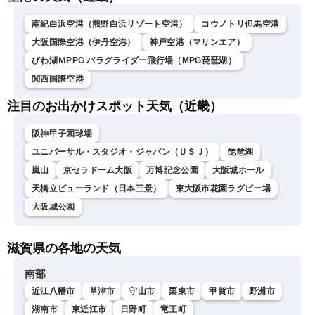
南紀白浜空港（熊野白浜リゾート空港）
コウノトリ但馬空港
大阪国際空港（伊丹空港）
神戸空港（マリンエア）
びわ湖ＭPPG パラグライダー飛行場（MPG琵琶湖）
関西国際空港
注目のお出かけスポット天気（近畿）
阪神甲子園球場
ユニバーサル・スタジオ・ジャパン（ＵＳＪ）
琵琶湖
嵐山
京セラドーム大阪
万博記念公園
大阪城ホール
天橋立ビューランド（日本三景）
東大阪市花園ラグビー場
大阪城公園
滋賀県の各地の天気
南部
近江八幡市
草津市
守山市
栗東市
甲賀市
野洲市
湖南市
東近江市
日野町
竜王町