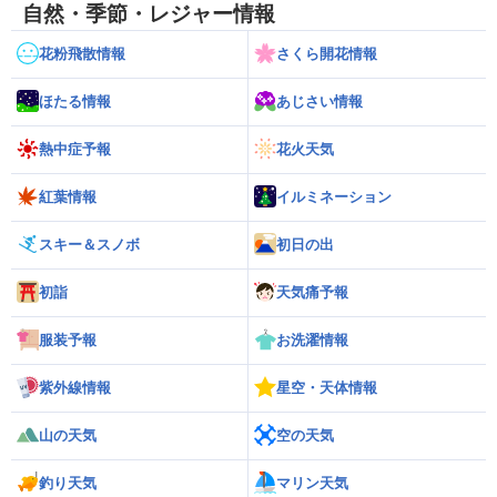
自然・季節・レジャー情報
花粉飛散情報
さくら開花情報
ほたる情報
あじさい情報
熱中症予報
花火天気
紅葉情報
イルミネーション
スキー＆スノボ
初日の出
初詣
天気痛予報
服装予報
お洗濯情報
紫外線情報
星空・天体情報
山の天気
空の天気
釣り天気
マリン天気