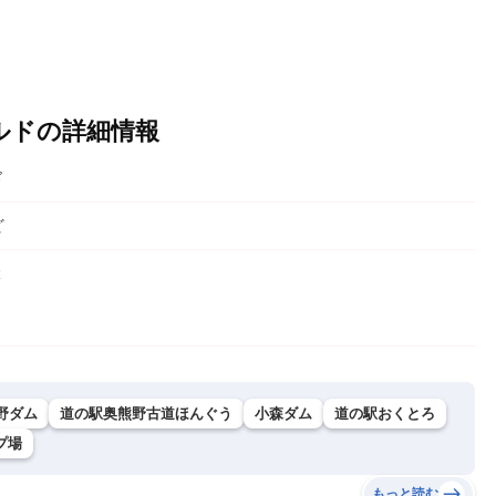
ルドの詳細情報
ド
ど
２
野ダム
道の駅奥熊野古道ほんぐう
小森ダム
道の駅おくとろ
プ場
もっと読む