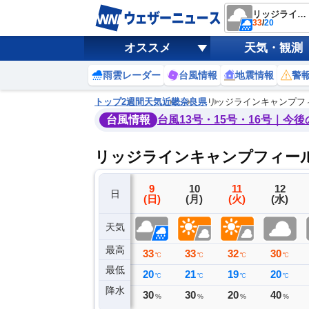
リッジラインキャンプフィールド
33
/
20
オススメ
天気・観測
雨雲レーダー
台風情報
地震情報
警
トップ
2週間天気
近畿
奈良県
リッジラインキャンプフ
台風情報
台風13号・15号・16号｜今
リッジラインキャンプフィー
6
7
8
9
10
11
12
日
(木)
(金)
(土)
(日)
(月)
(火)
(水)
天気
最高
29
31
34
33
33
32
30
℃
℃
℃
℃
℃
℃
℃
最低
23
22
21
20
21
19
20
℃
℃
℃
℃
℃
℃
℃
降水
6
2
0
30
30
20
40
ミリ
ミリ
ミリ
%
%
%
%