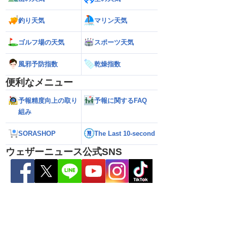
熊本地震の余震活動は
【熱帯低気圧情報 2026】台風16号発生
【ゲリラ雷雨情報
依然として震度5弱警
か／新たな台風発生予想 今後の進路と日
い範囲で急な雷雨
釣り天気
マリン天気
本への影響は？(9日 12時更新)
ゴルフ場の天気
スポーツ天気
風邪予防指数
乾燥指数
便利なメニュー
予報精度向上の取り
予報に関するFAQ
組み
SORASHOP
The Last 10-second
ウェザーニュース公式SNS