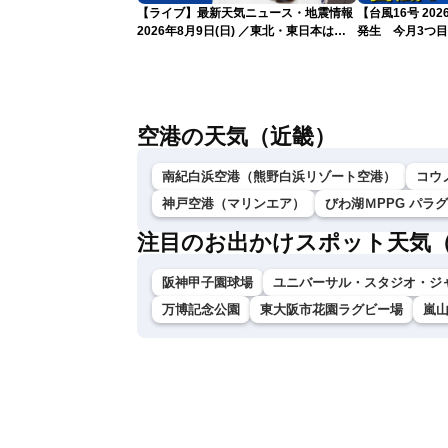
【ライブ】最新天気ニュース・地震情報
【台風16号 20
2026年8月9日(日) ／東北・東日本は急
発生 今月3つ
な雷雨に注意〈ウェザーニュースLiVEム
ーン・駒木結衣／芳野達郎〉
空港の天気（近畿）
南紀白浜空港（熊野白浜リゾート空港）
コウ
神戸空港（マリンエア）
びわ湖ＭPPG パラ
注目のお出かけスポット天気
阪神甲子園球場
ユニバーサル・スタジオ・ジ
万博記念公園
東大阪市花園ラグビー場
嵐