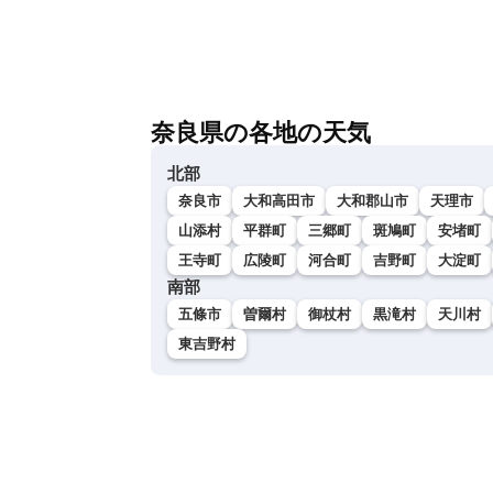
奈良県の各地の天気
北部
奈良市
大和高田市
大和郡山市
天理市
山添村
平群町
三郷町
斑鳩町
安堵町
王寺町
広陵町
河合町
吉野町
大淀町
南部
五條市
曽爾村
御杖村
黒滝村
天川村
東吉野村