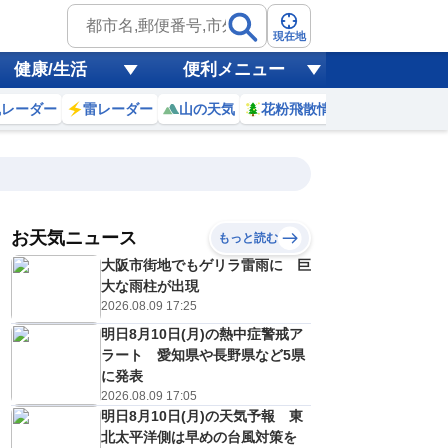
現在地
健康/生活
便利メニュー
風レーダー
雷レーダー
山の天気
花粉飛散情報
世界天気
お天気ニュース
もっと読む
20
21
22
23
大阪市街地でもゲリラ雷雨に 巨
(木)
(金)
(土)
(日)
予報の
大な雨柱が出現
E
E
E
E
信頼度
高
2026.08.09 17:25
A
明日8月10日(月)の熱中症警戒ア
B
C
ラート 愛知県や長野県など5県
1
32
32
31
D
℃
℃
℃
℃
に発表
E
2026.08.09 17:05
2
22
22
22
低
℃
℃
℃
℃
？
明日8月10日(月)の天気予報 東
0
40
40
40
%
%
%
%
北太平洋側は早めの台風対策を