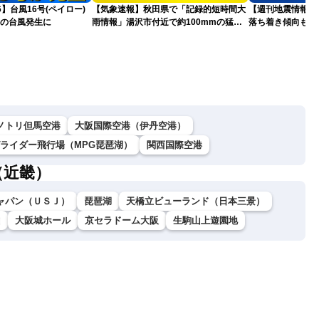
26】台風16号(ペイロー)
【気象速報】秋田県で「記録的短時間大
【週刊地震情報】
目の台風発生に
雨情報」湯沢市付近で約100mmの猛烈
落ち着き傾向も…
な雨
戒
ノトリ但馬空港
大阪国際空港（伊丹空港）
グライダー飛行場（MPG琵琶湖）
関西国際空港
（近畿）
ャパン（ＵＳＪ）
琵琶湖
天橋立ビューランド（日本三景）
山
大阪城ホール
京セラドーム大阪
生駒山上遊園地