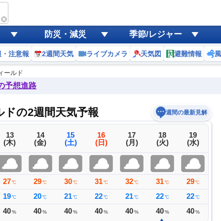
防災・減災
季節/レジャー
報・注意報
2週間天気
ライブカメラ
天気図
避難情報
ィールド
後の予想進路
ルドの2週間天気予報
週間の最新見解
13
14
15
16
17
18
19
(木)
(金)
(土)
(日)
(月)
(火)
(水)
27
29
30
31
32
31
29
3
℃
℃
℃
℃
℃
℃
℃
19
20
21
22
21
22
22
2
℃
℃
℃
℃
℃
℃
℃
40
40
40
40
40
40
40
4
%
%
%
%
%
%
%