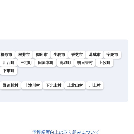
橿原市
桜井市
御所市
生駒市
香芝市
葛城市
宇陀市
川西町
三宅町
田原本町
高取町
明日香村
上牧町
下市町
野迫川村
十津川村
下北山村
上北山村
川上村
予報精度向上の取り組みについて