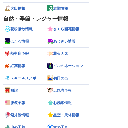
火山情報
避難情報
自然・季節・レジャー情報
花粉飛散情報
さくら開花情報
ほたる情報
あじさい情報
熱中症予報
花火天気
紅葉情報
イルミネーション
スキー＆スノボ
初日の出
初詣
天気痛予報
服装予報
お洗濯情報
紫外線情報
星空・天体情報
山の天気
空の天気