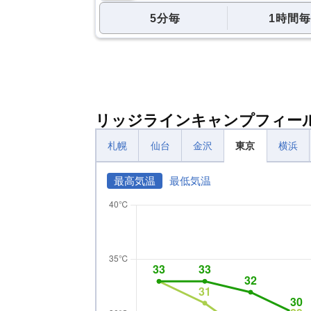
5分毎
1時間毎
リッジラインキャンプフィー
札幌
仙台
金沢
東京
横浜
最高気温
最低気温