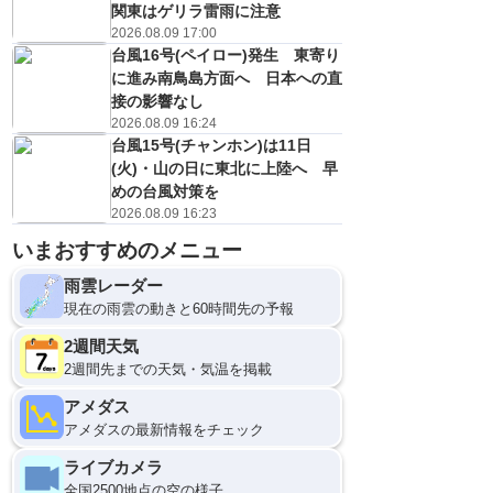
関東はゲリラ雷雨に注意
2026.08.09 17:00
台風16号(ペイロー)発生 東寄り
に進み南鳥島方面へ 日本への直
接の影響なし
2026.08.09 16:24
台風15号(チャンホン)は11日
(火)・山の日に東北に上陸へ 早
めの台風対策を
2026.08.09 16:23
いまおすすめのメニュー
雨雲レーダー
現在の雨雲の動きと60時間先の予報
2週間天気
2週間先までの天気・気温を掲載
アメダス
アメダスの最新情報をチェック
ライブカメラ
全国2500地点の空の様子