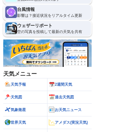
台風情報
影響は？接近状況をリアルタイム更新
ウェザーリポート
空の写真を投稿して最新の天気を共有
天気メニュー
天気予報
2週間天気
天気図
過去天気図
気象衛星
お天気ニュース
世界天気
アメダス(実況天気)