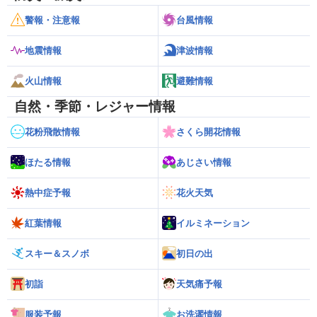
警報・注意報
台風情報
地震情報
津波情報
火山情報
避難情報
自然・季節・レジャー情報
花粉飛散情報
さくら開花情報
ほたる情報
あじさい情報
熱中症予報
花火天気
紅葉情報
イルミネーション
スキー＆スノボ
初日の出
初詣
天気痛予報
服装予報
お洗濯情報