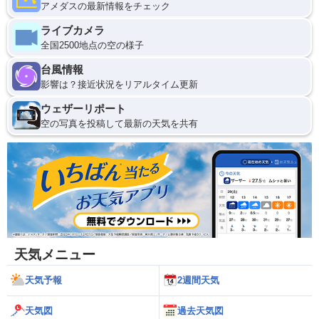
アメダスの最新情報をチェック
ライブカメラ
全国2500地点の空の様子
台風情報
影響は？接近状況をリアルタイム更新
ウェザーリポート
空の写真を投稿して最新の天気を共有
天気メニュー
天気予報
2週間天気
天気図
過去天気図