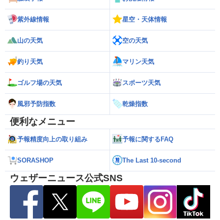
紫外線情報
星空・天体情報
山の天気
空の天気
釣り天気
マリン天気
ゴルフ場の天気
スポーツ天気
風邪予防指数
乾燥指数
便利なメニュー
予報精度向上の取り組み
予報に関するFAQ
SORASHOP
The Last 10-second
ウェザーニュース公式SNS