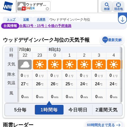
ウッドデザインパーク与位
34
/
24
検索
現在地
雨雲レーダー
台風情報
地震情報
警報・注意報
2週間天気
ラ
ウッドデザインパーク与位
トップ
近畿
兵庫県
台風情報
台風13号・15号｜今後の予想進路
ウッドデザインパーク与位の天気予報
最新見解
日
7日(金)
8日(土)
21
22
23
0
1
2
3
4
時
天気
降水
0
0
0
0
0
0
0
0
0
ミリ
ミリ
ミリ
ミリ
ミリ
ミリ
ミリ
ミリ
気温
28
27
26
26
25
24
24
24
2
℃
℃
℃
℃
℃
℃
℃
℃
風
0
0
0
0
0
0
0
0
0
m/s
m/s
m/s
m/s
m/s
m/s
m/s
m/s
5分毎
1時間毎
今日明日
2週間天気
雨雲レーダー
60時間先まで見る