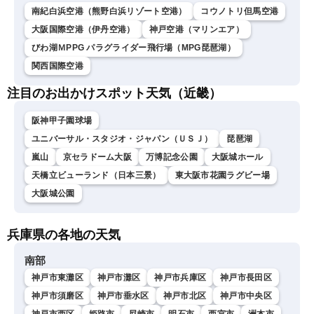
南紀白浜空港（熊野白浜リゾート空港）
コウノトリ但馬空港
大阪国際空港（伊丹空港）
神戸空港（マリンエア）
びわ湖ＭPPG パラグライダー飛行場（MPG琵琶湖）
関西国際空港
注目のお出かけスポット天気（近畿）
阪神甲子園球場
ユニバーサル・スタジオ・ジャパン（ＵＳＪ）
琵琶湖
嵐山
京セラドーム大阪
万博記念公園
大阪城ホール
天橋立ビューランド（日本三景）
東大阪市花園ラグビー場
大阪城公園
兵庫県の各地の天気
南部
神戸市東灘区
神戸市灘区
神戸市兵庫区
神戸市長田区
神戸市須磨区
神戸市垂水区
神戸市北区
神戸市中央区
神戸市西区
姫路市
尼崎市
明石市
西宮市
洲本市