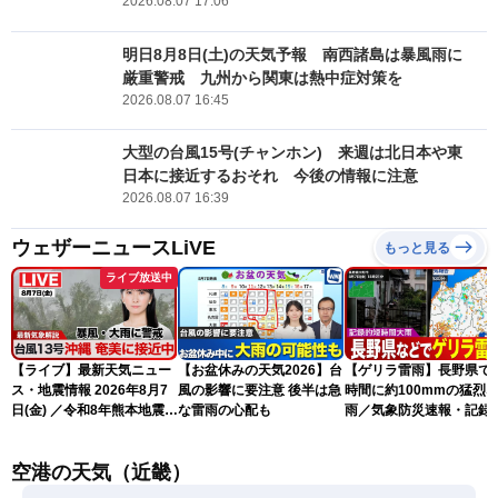
2026.08.07 17:06
明日8月8日(土)の天気予報 南西諸島は暴風雨に
厳重警戒 九州から関東は熱中症対策を
2026.08.07 16:45
大型の台風15号(チャンホン) 来週は北日本や東
日本に接近するおそれ 今後の情報に注意
2026.08.07 16:39
ウェザーニュースLiVE
もっと見る
ライブ放送中
【ライブ】最新天気ニュー
【お盆休みの天気2026】台
【ゲリラ雷雨】長野県で
ス・地震情報 2026年8月7
風の影響に要注意 後半は急
時間に約100mmの猛烈
日(金) ／令和8年熊本地震情
な雷雨の心配も
雨／気象防災速報・記録
報 台風13号の影響に警戒
短時間大雨
〈ウェザーニュースLiVEム
空港の天気（近畿）
ーン・駒木結衣／内藤邦
裕〉