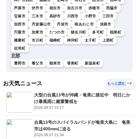
芦屋市
伊丹市
相生市
加古川市
赤穂市
西脇市
宝塚市
三木市
高砂市
川西市
小野市
三田市
加西市
丹波篠山市
丹波市
南あわじ市
淡路市
宍粟市
加東市
たつの市
猪名川町
多可町
稲美町
播磨町
市川町
福崎町
神河町
太子町
上郡町
佐用町
北部
豊岡市
養父市
朝来市
香美町
新温泉町
お天気ニュース
もっと読む
大型の台風13号が沖縄・奄美に接近中 明日にか
け暴風雨に厳重警戒を
2026.08.07 10:17
台風13号のスパイラルバンドが奄美大島に 奄美
市は400mmに迫る
2026.08.07 21:34