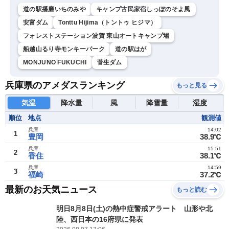
道の駅播磨いちのみや
キャンプ古民家宿しっぽのそよ風
安富ダム
Tonttu Hijima（トントゥ ヒジマ）
フォレストステーション波賀 東山オートキャンプ場
船越山るり寺モンキーパーク
道の駅はが
MONJUNO FUKUCHI
菅生ダム
兵庫県のアメダスランキング
もっと見る
気温
降水量
風
降雪量
湿度
順位
地点
観測値
兵庫
14:02
1
豊岡
38.9℃
兵庫
15:51
2
香住
38.1℃
兵庫
14:59
3
福崎
37.2℃
最新のお天気ニュース
もっと読む
明日8月8日(土)の熱中症警戒アラート 山形や北
陸、西日本の16府県に発表