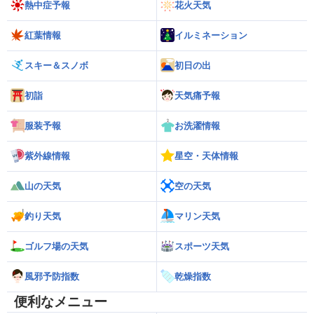
熱中症予報
花火天気
紅葉情報
イルミネーション
スキー＆スノボ
初日の出
初詣
天気痛予報
服装予報
お洗濯情報
紫外線情報
星空・天体情報
山の天気
空の天気
釣り天気
マリン天気
ゴルフ場の天気
スポーツ天気
風邪予防指数
乾燥指数
便利なメニュー