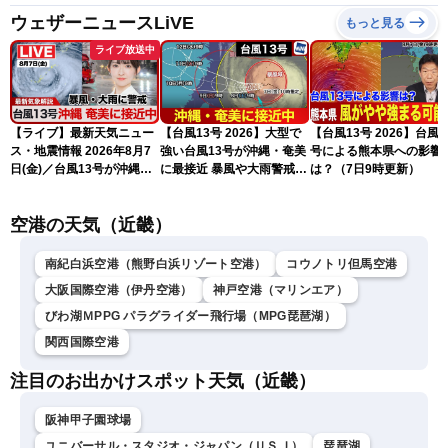
ウェザーニュースLiVE
もっと見る
ライブ放送中
【ライブ】最新天気ニュー
【台風13号 2026】大型で
【台風13号 2026】台風1
ス・地震情報 2026年8月7
強い台風13号が沖縄・奄美
号による熊本県への影響
日(金)／台風13号が沖縄・
に最接近 暴風や大雨警戒
は？（7日9時更新）
奄美に最接近へ 令和8年
（7日10時現在）
熊本地震情報〈ウェザーニ
空港の天気（近畿）
ュースLiVEコーヒータイ
ム・江川清音／有賀哲夫〉
南紀白浜空港（熊野白浜リゾート空港）
コウノトリ但馬空港
大阪国際空港（伊丹空港）
神戸空港（マリンエア）
びわ湖ＭPPG パラグライダー飛行場（MPG琵琶湖）
関西国際空港
注目のお出かけスポット天気（近畿）
阪神甲子園球場
ユニバーサル・スタジオ・ジャパン（ＵＳＪ）
琵琶湖