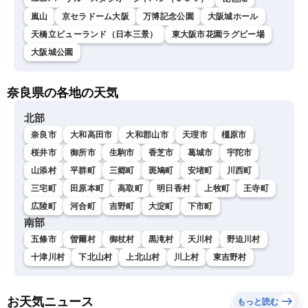
嵐山
京セラドーム大阪
万博記念公園
大阪城ホール
天橋立ビューランド（日本三景）
東大阪市花園ラグビー場
大阪城公園
奈良県の各地の天気
北部
奈良市
大和高田市
大和郡山市
天理市
橿原市
桜井市
御所市
生駒市
香芝市
葛城市
宇陀市
山添村
平群町
三郷町
斑鳩町
安堵町
川西町
三宅町
田原本町
高取町
明日香村
上牧町
王寺町
広陵町
河合町
吉野町
大淀町
下市町
南部
五條市
曽爾村
御杖村
黒滝村
天川村
野迫川村
十津川村
下北山村
上北山村
川上村
東吉野村
お天気ニュース
もっと読む