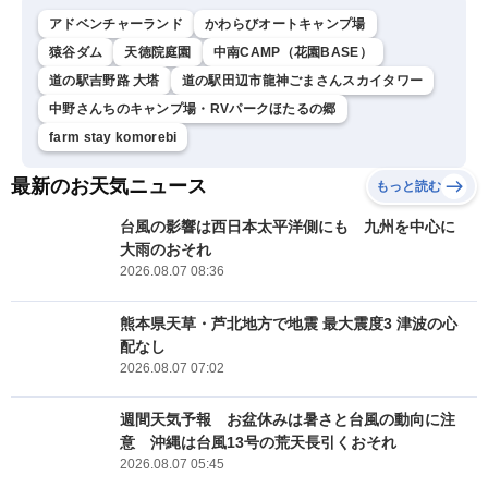
アドベンチャーランド
かわらびオートキャンプ場
猿谷ダム
天徳院庭園
中南CAMP（花園BASE）
道の駅吉野路 大塔
道の駅田辺市龍神ごまさんスカイタワー
中野さんちのキャンプ場・RVパークほたるの郷
farm stay komorebi
最新のお天気ニュース
もっと読む
台風の影響は西日本太平洋側にも 九州を中心に
大雨のおそれ
2026.08.07 08:36
熊本県天草・芦北地方で地震 最大震度3 津波の心
配なし
2026.08.07 07:02
週間天気予報 お盆休みは暑さと台風の動向に注
意 沖縄は台風13号の荒天長引くおそれ
2026.08.07 05:45