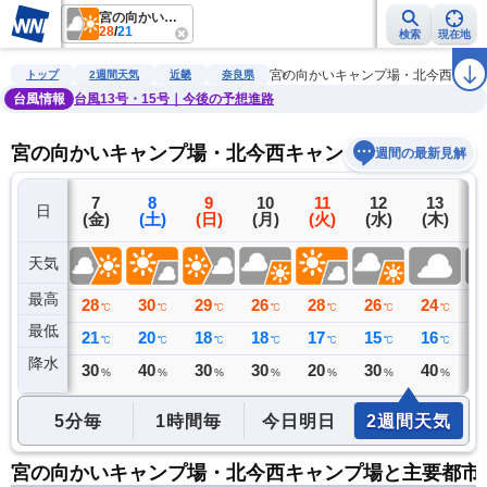
宮の向かいキャンプ場・北今西キャンプ場
28
/
21
検索
現在地
雨雲レーダー
台風情報
地震情報
警報・注意報
2週間天気
ラ
宮の向かいキャンプ場・北今西キャ
トップ
2週間天気
近畿
奈良県
台風情報
台風13号・15号｜今後の予想進路
宮の向かいキャンプ場・北今西キャンプ場の2週間天
週間の最新見解
6
7
8
9
10
11
12
13
日
(木)
(金)
(土)
(日)
(月)
(火)
(水)
(木)
(
天気
最高
27
28
30
29
26
28
26
24
2
℃
℃
℃
℃
℃
℃
℃
℃
最低
19
21
20
18
18
17
15
16
1
℃
℃
℃
℃
℃
℃
℃
℃
降水
0
30
40
30
30
20
30
40
4
ミリ
%
%
%
%
%
%
%
5分毎
1時間毎
今日明日
2週間天気
宮の向かいキャンプ場・北今西キャンプ場と主要都市