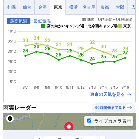
札幌
仙台
金沢
東京
横浜
名古屋
京都
大阪
広
集計期間：8月7日(金)～8月16日(日)
最高気温
最低気温
宮の向かいキャンプ場・北今西キャンプ場
東京
東京の天気を見る
雨雲レーダー
60時間先まで見る