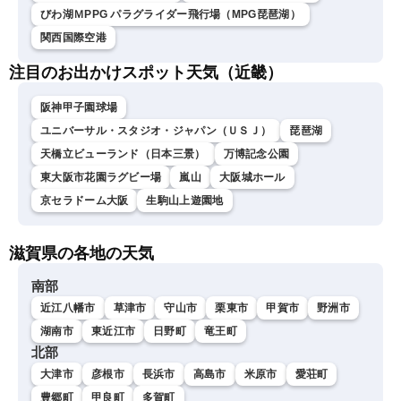
びわ湖ＭPPG パラグライダー飛行場（MPG琵琶湖）
関西国際空港
注目のお出かけスポット天気（近畿）
阪神甲子園球場
ユニバーサル・スタジオ・ジャパン（ＵＳＪ）
琵琶湖
天橋立ビューランド（日本三景）
万博記念公園
東大阪市花園ラグビー場
嵐山
大阪城ホール
京セラドーム大阪
生駒山上遊園地
滋賀県の各地の天気
南部
近江八幡市
草津市
守山市
栗東市
甲賀市
野洲市
湖南市
東近江市
日野町
竜王町
北部
大津市
彦根市
長浜市
高島市
米原市
愛荘町
豊郷町
甲良町
多賀町