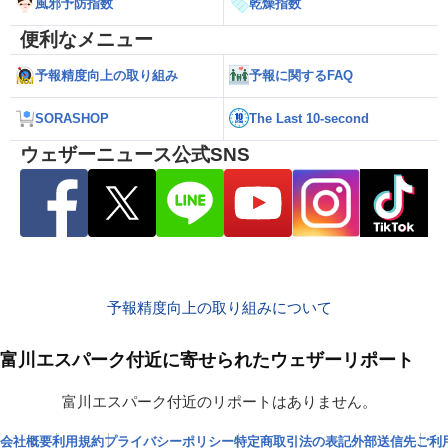
風邪予防指数
乾燥指数
便利なメニュー
予報精度向上の取り組み
予報に関するFAQ
SORASHOP
The Last 10-second
ウェザーニュース公式SNS
予報精度向上の取り組みについて
富川エスパーク付近に寄せられたウェザーリポート
富川エスパーク付近のリポートはありません。
会社概要
利用規約
プライバシーポリシー
特定商取引法の表記
外部送信先
ご利