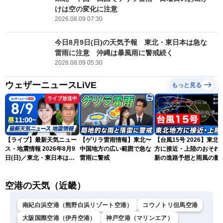
けは空の変化に注意
2026.08.09 07:30
今日8月9日(日)の天気予報 東北・東日本は急な
雷雨に注意 沖縄は暴風雨に警戒続く
2026.08.09 05:30
ウェザーニュースLiVE
もっと見る
ライブ放送中
【ライブ】最新天気ニュー
【ゲリラ雷雨情報】東北〜
【台風15号 2026】東北
ス・地震情報 2026年8月9
中国地方の広い範囲で急な
方に接近・上陸のおそれ 
日(日)／東北・東日本は急
雷雨に警戒
新の進路予想と雨風の影
な雷雨に注意〈ウェザーニ
（9日6時更新）
ュースLiVEコーヒータイ
空港の天気（近畿）
ム・青原桃香／山口剛央〉
南紀白浜空港（熊野白浜リゾート空港）
コウノトリ但馬空港
大阪国際空港（伊丹空港）
神戸空港（マリンエア）