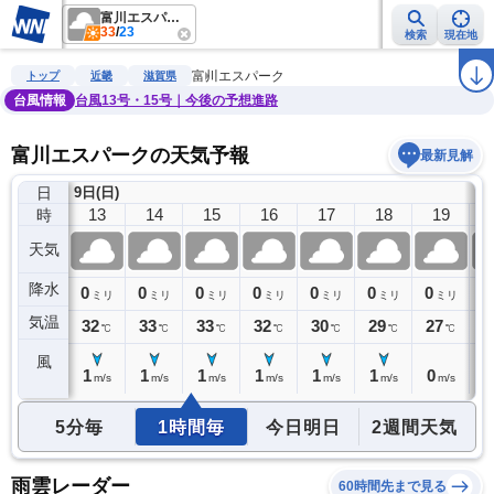
富川エスパーク
33
/
23
検索
現在地
雨雲レーダー
台風情報
地震情報
警報・注意報
2週間天気
ラ
富川エスパーク
トップ
近畿
滋賀県
台風情報
台風13号・15号｜今後の予想進路
富川エスパークの天気予報
最新見解
日
9日(日)
12
13
14
15
16
17
18
19
時
天気
降水
0
0
0
0
0
0
0
0
0
ミリ
ミリ
ミリ
ミリ
ミリ
ミリ
ミリ
ミリ
気温
31
32
33
33
32
30
29
27
2
℃
℃
℃
℃
℃
℃
℃
℃
風
1
1
1
1
1
1
1
0
0
m/s
m/s
m/s
m/s
m/s
m/s
m/s
m/s
5分毎
1時間毎
今日明日
2週間天気
雨雲レーダー
60時間先まで見る