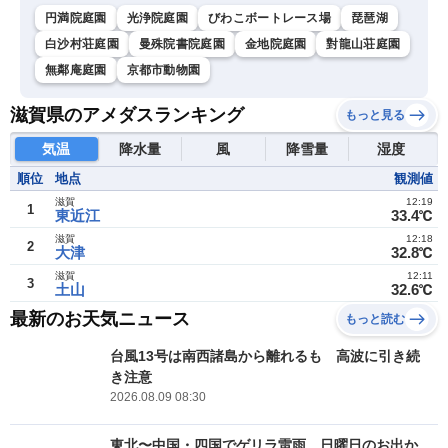
円満院庭園
光浄院庭園
びわこボートレース場
琵琶湖
白沙村荘庭園
曼殊院書院庭園
金地院庭園
對龍山荘庭園
無鄰庵庭園
京都市動物園
滋賀県のアメダスランキング
もっと見る
気温
降水量
風
降雪量
湿度
順位
地点
観測値
滋賀
12:19
1
東近江
33.4℃
滋賀
12:18
2
大津
32.8℃
滋賀
12:11
3
土山
32.6℃
最新のお天気ニュース
もっと読む
台風13号は南西諸島から離れるも 高波に引き続
き注意
2026.08.09 08:30
東北〜中国・四国でゲリラ雷雨 日曜日のお出か