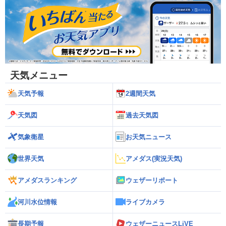
天気メニュー
天気予報
2週間天気
天気図
過去天気図
気象衛星
お天気ニュース
世界天気
アメダス(実況天気)
アメダスランキング
ウェザーリポート
河川水位情報
ライブカメラ
長期予報
ウェザーニュースLiVE