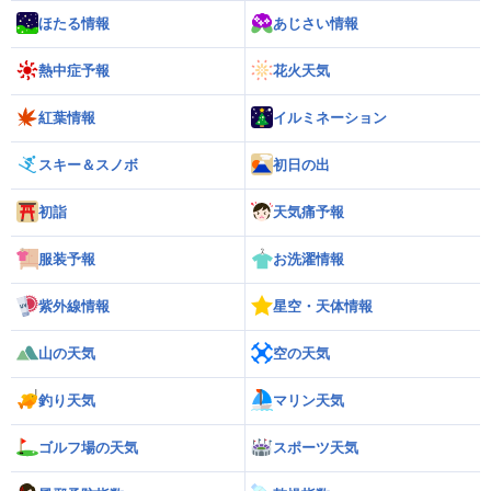
ほたる情報
あじさい情報
熱中症予報
花火天気
紅葉情報
イルミネーション
スキー＆スノボ
初日の出
初詣
天気痛予報
服装予報
お洗濯情報
紫外線情報
星空・天体情報
山の天気
空の天気
釣り天気
マリン天気
ゴルフ場の天気
スポーツ天気