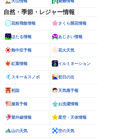
火山情報
避難情報
自然・季節・レジャー情報
花粉飛散情報
さくら開花情報
ほたる情報
あじさい情報
熱中症予報
花火天気
紅葉情報
イルミネーション
スキー＆スノボ
初日の出
初詣
天気痛予報
服装予報
お洗濯情報
紫外線情報
星空・天体情報
山の天気
空の天気