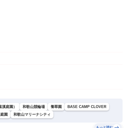
葉溪庭園）
和歌山競輪場
養翠園
BASE CAMP CLOVER
荘庭園
和歌山マリーナシティ
もっと読む