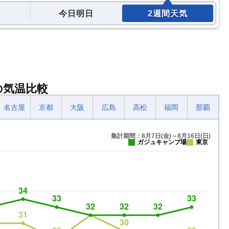
今日明日
2週間天気
の気温比較
名古屋
京都
大阪
広島
高松
福岡
那覇
集計期間：8月7日(金)～8月16日(日)
ガジュキャンプ場
東京