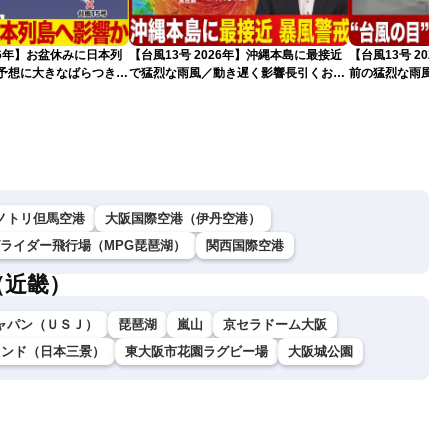
026年】お盆休みに日本列
【台風13号 2026年】沖縄本島に最接近
【台風13号 20
路予想に大きなばらつき
で猛烈な雨風／動き遅く影響長引くおそ
前の猛烈な雨風 最大
）
れ（7日13時更新）
測 吹き返しも猛
（7日11時更新）
ノトリ但馬空港
大阪国際空港（伊丹空港）
グライダー飛行場（MPG琵琶湖）
関西国際空港
（近畿）
ャパン（ＵＳＪ）
琵琶湖
嵐山
京セラドーム大阪
ランド（日本三景）
東大阪市花園ラグビー場
大阪城公園