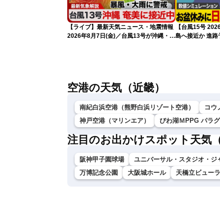
【ライブ】最新天気ニュース・地震情報
【台風15号 2
2026年8月7日(金)／台風13号が沖縄・奄
島へ接近か 進
美に最接近へ 令和8年熊本地震情報
（7日13時更新
〈ウェザーニュースLiVEアフタヌーン・
小林李衣奈／内藤邦裕〉
空港の天気（近畿）
南紀白浜空港（熊野白浜リゾート空港）
コウ
神戸空港（マリンエア）
びわ湖ＭPPG パラ
注目のお出かけスポット天気
阪神甲子園球場
ユニバーサル・スタジオ・ジ
万博記念公園
大阪城ホール
天橋立ビュー