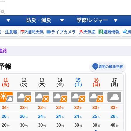
防災・減災
季節/レジャー
報・注意報
2週間天気
ライブカメラ
天気図
避難情報
進路
予報
週間の最新見解
11
12
13
14
15
16
17
(火)
(水)
(木)
(金)
(土)
(日)
(月)
34
33
32
32
32
33
33
3
℃
℃
℃
℃
℃
℃
℃
26
26
24
24
24
25
26
2
℃
℃
℃
℃
℃
℃
℃
20
30
30
30
30
30
40
3
%
%
%
%
%
%
%