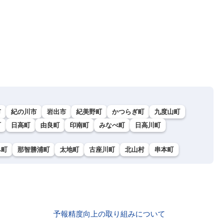
市
紀の川市
岩出市
紀美野町
かつらぎ町
九度山町
町
日高町
由良町
印南町
みなべ町
日高川町
み町
那智勝浦町
太地町
古座川町
北山村
串本町
予報精度向上の取り組みについて