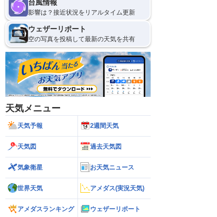
台風情報
影響は？接近状況をリアルタイム更新
ウェザーリポート
空の写真を投稿して最新の天気を共有
天気メニュー
天気予報
2週間天気
天気図
過去天気図
気象衛星
お天気ニュース
世界天気
アメダス(実況天気)
アメダスランキング
ウェザーリポート