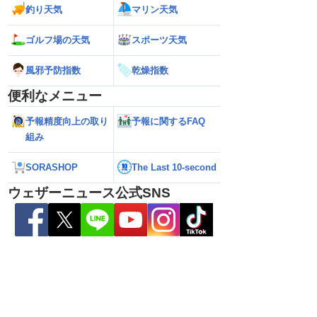
釣り天気
マリン天気
26年】台風の目に入る直
【台風13号 2026】大型で強い台風13号
【台風13号 202
ゴルフ場の天気
スポーツ天気
瞬間風速42.2m/s観
が沖縄・奄美に最接近 暴風や大雨警戒
県への影響は？（7
烈な暴風になるおそれ
（7日10時現在）
風邪予防指数
乾燥指数
便利なメニュー
予報精度向上の取り
予報に関するFAQ
組み
SORASHOP
The Last 10-second
ウェザーニュース公式SNS