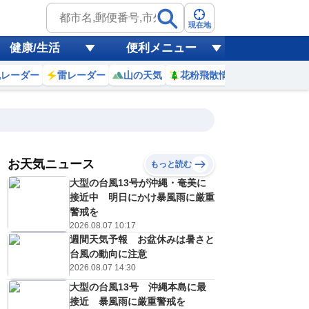
現在地
健康/生活
便利メニュー
風レーダー
雷レーダー
山の天気
花粉飛散情報
世界天気
お天気ニュース
もっと読む
18
19
20
21
大型の台風13号が沖縄・奄美に
(火)
(水)
(木)
(金)
予報の
接近中 明日にかけ暴風雨に厳重
E
E
E
D
信頼度
高
警戒を
A
2026.08.07 10:17
B
週間天気予報 お盆休みは暑さと
C
3
33
33
33
D
台風の動向に注意
℃
℃
℃
℃
E
2026.08.07 14:30
6
26
26
27
低
℃
℃
℃
℃
？
大型の台風13号 沖縄本島に最
0
40
30
30
%
%
%
%
接近 暴風雨に厳重警戒を