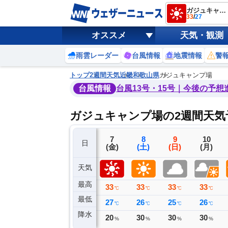
ガジュキャンプ場
33
/
27
オススメ
天気・観測
雨雲レーダー
台風情報
地震情報
警
トップ
2週間天気
近畿
和歌山県
ガジュキャンプ場
台風情報
台風13号・15号｜今後の予想
ガジュキャンプ場の2週間天気
4
5
6
7
8
9
10
日
(火)
(水)
(木)
(金)
(土)
(日)
(月)
天気
最高
31
36
35
33
33
33
33
℃
℃
℃
℃
℃
℃
℃
最低
26
25
27
27
26
25
26
℃
℃
℃
℃
℃
℃
℃
降水
1
0
0
20
30
30
30
ミリ
ミリ
ミリ
%
%
%
%