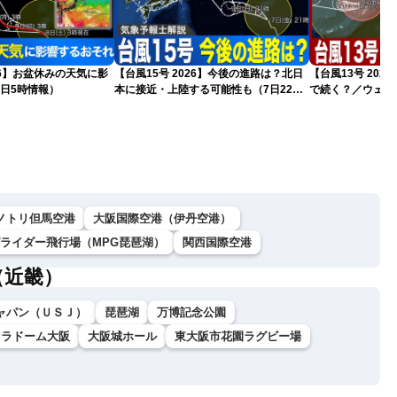
026】お盆休みの天気に影
【台風15号 2026】今後の進路は？北日
【台風13号 20
日5時情報）
本に接近・上陸する可能性も（7日22時
で続く？／ウェザ
情報）
解説（7日22時情
ノトリ但馬空港
大阪国際空港（伊丹空港）
グライダー飛行場（MPG琵琶湖）
関西国際空港
（近畿）
ャパン（ＵＳＪ）
琵琶湖
万博記念公園
セラドーム大阪
大阪城ホール
東大阪市花園ラグビー場