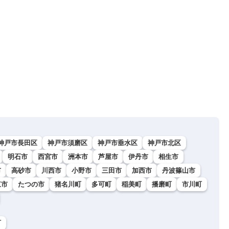
神戸市長田区
神戸市須磨区
神戸市垂水区
神戸市北区
明石市
西宮市
洲本市
芦屋市
伊丹市
相生市
市
高砂市
川西市
小野市
三田市
加西市
丹波篠山市
東市
たつの市
猪名川町
多可町
稲美町
播磨町
市川町
町