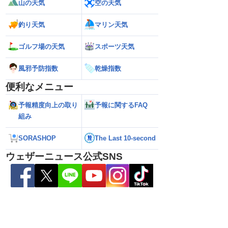
山の天気
空の天気
釣り天気
マリン天気
26】雨風の影響はいつま
【お盆休みの天気2026】台風の影響に要
【ゲリラ雷雨】長野
ゴルフ場の天気
スポーツ天気
ーニュース気象予報士
注意 後半は急な雷雨の心配も
100mmの猛烈な
報）
録的短時間大雨
風邪予防指数
乾燥指数
便利なメニュー
予報精度向上の取り
予報に関するFAQ
組み
SORASHOP
The Last 10-second
ウェザーニュース公式SNS