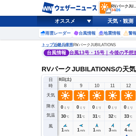
RVパークJUBILA
34
/
26
オススメ
天気・観測
雨雲レーダー
台風情報
地震情報
警
トップ
近畿
兵庫県
RVパークJUBILATIONS
台風情報
台風13号・15号｜今後の予想
RVパークJUBILATIONSの天
日
8日(土)
4
5
6
7
8
9
10
11
12
時
天気
降水
0
0
0
0
0
0
0
0
ミリ
ミリ
ミリ
ミリ
ミリ
ミリ
ミリ
ミリ
ミリ
気温
26
26
27
29
30
31
31
32
33
℃
℃
℃
℃
℃
℃
℃
℃
℃
風
0
1
1
2
1
1
1
3
4
m/s
m/s
m/s
m/s
m/s
m/s
m/s
m/s
m/s