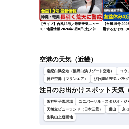
【ライブ】台風13号／最新天気ニュー
【台風15号 2
ス・地震情報 2026年8月8日(土)／沖
響するおそれ（8
縄・奄美は大荒れの天気が続く／令和8
年熊本地震情報 ／〈ウェザーニュース
LiVEモーニング・松本真央／山口剛央〉
空港の天気（近畿）
南紀白浜空港（熊野白浜リゾート空港）
コウ
神戸空港（マリンエア）
びわ湖ＭPPG パラ
注目のお出かけスポット天気
阪神甲子園球場
ユニバーサル・スタジオ・ジ
天橋立ビューランド（日本三景）
嵐山
京
生駒山上遊園地