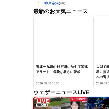
神戸空港
3
(
兵庫
)
最新のお天気ニュース
東北〜九州の16府県に熱中症警戒
大型で非
アラート 危険な暑さに警戒
島に接
への警
2026.08.08 05:00
2026.08.
ウェザーニュースLiVE
ライブ放送中