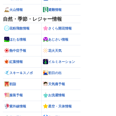
火山情報
避難情報
自然・季節・レジャー情報
花粉飛散情報
さくら開花情報
ほたる情報
あじさい情報
熱中症予報
花火天気
紅葉情報
イルミネーション
スキー＆スノボ
初日の出
初詣
天気痛予報
服装予報
お洗濯情報
紫外線情報
星空・天体情報