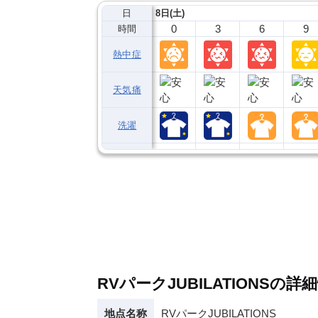
日
8日(土)
0
3
6
9
時間
熱中症
天気痛
洗濯
RVパークJUBILATIONSの詳
地点名称
RVパークJUBILATIONS