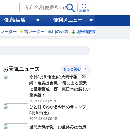
現在地
健康/生活
便利メニュー
風レーダー
雷レーダー
山の天気
花粉飛散情報
世界天気
お天気ニュース
もっと読む
9日(日)
今日8月8日(土)の天気予報 沖
1
22
23
0
1
2
3
4
5
縄・奄美は台風13号による荒天
に厳重警戒 西・東日本は厳しい
暑さ続く
2026.08.08 05:30
0
0
0
0
0
0
0
0
リ
ミリ
ミリ
ミリ
ミリ
ミリ
ミリ
ミリ
ミリ
ひと目でわかる今日の傘マップ
28
28
28
27
27
27
27
27
℃
℃
℃
℃
℃
℃
℃
℃
℃
8月8日(土)
2026.08.08 06:15
1
1
1
1
0
0
1
1
/s
m/s
m/s
m/s
m/s
m/s
m/s
m/s
m/s
週間天気予報 お盆休みは台風