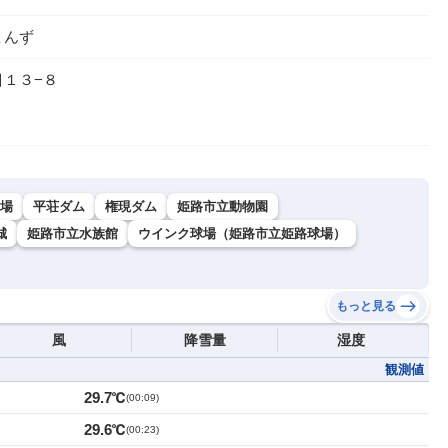
ょんず
１３−８
場
平荘ダム
権現ダム
姫路市立動物園
城
姫路市立水族館
ウインク球場（姫路市立姫路球場）
もっと見る
風
降雪量
湿度
観測値
29.7℃
(
00:09
)
29.6℃
(
00:23
)