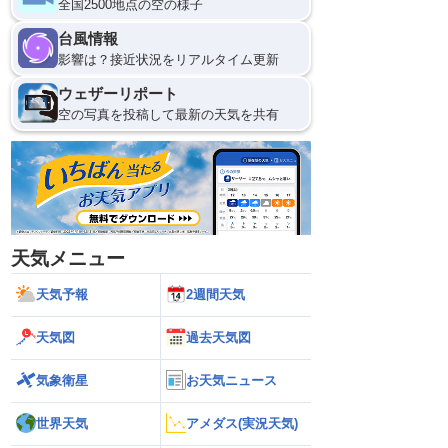
全国2500地点の空の様子
台風情報
9
12
影響は？接近状況をリアルタイム更新
ウェザーリポート
空の写真を投稿して最新の天気を共有
天気メニュー
天気予報
2週間天気
天気図
過去天気図
気象衛星
お天気ニュース
世界天気
アメダス(実況天気)