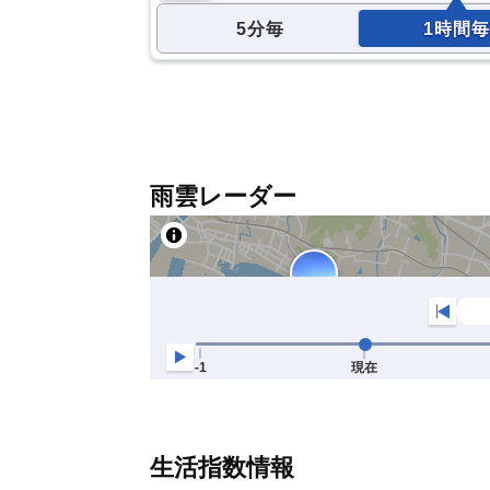
5分毎
1時間毎
雨雲レーダー
生活指数情報