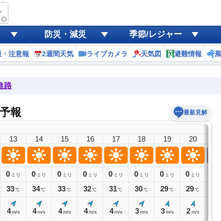
TIONS
防災・減災
季節/レジャー
報・注意報
2週間天気
ライブカメラ
天気図
避難情報
進路
気予報
最新見解
13
14
15
16
17
18
19
20
2
0
0
0
0
0
0
0
0
0
ミリ
ミリ
ミリ
ミリ
ミリ
ミリ
ミリ
ミリ
ミ
33
34
33
32
31
30
29
29
29
℃
℃
℃
℃
℃
℃
℃
℃
4
4
4
4
4
3
3
2
2
m/s
m/s
m/s
m/s
m/s
m/s
m/s
m/s
m