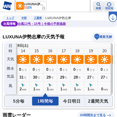
LUXUNA伊勢志摩
31
/
26
検索
現在地
雨雲レーダー
台風情報
地震情報
警報・注意報
2週間天気
ラ
LUXUNA伊勢志摩
トップ
中部
三重県
台風情報
台風13号・15号｜今後の予想進路
LUXUNA伊勢志摩の天気予報
最新見解
日
8日(土)
13
14
15
16
17
18
19
20
時
天気
降水
0
0
0
0
0
0
0
0
0
ミリ
ミリ
ミリ
ミリ
ミリ
ミリ
ミリ
ミリ
気温
31
31
30
29
29
28
27
27
2
℃
℃
℃
℃
℃
℃
℃
℃
風
2
2
1
1
1
1
1
0
0
m/s
m/s
m/s
m/s
m/s
m/s
m/s
m/s
5分毎
1時間毎
今日明日
2週間天気
雨雲レーダー
60時間先まで見る