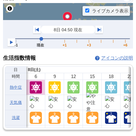
生活指数情報
アイコンの説明
日
8日(土)
6
9
12
15
18
21
時間
熱中症
天気痛
洗濯