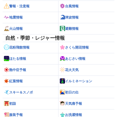
警報・注意報
台風情報
地震情報
津波情報
火山情報
避難情報
自然・季節・レジャー情報
花粉飛散情報
さくら開花情報
ほたる情報
あじさい情報
熱中症予報
花火天気
紅葉情報
イルミネーション
スキー＆スノボ
初日の出
初詣
天気痛予報
服装予報
お洗濯情報