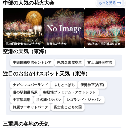
ュースLiVEコーヒータイ
中部の人気の花火大会
もっと見る
ム・青原桃香／山口剛央〉
第80回按針祭海の花火大会
熊野大花火大会
第4回ぎふ長良川花火大会
空港の天気（東海）
中部国際空港セントレア
県営名古屋空港
富士山静岡空港
注目のお出かけスポット天気（東海）
ナガシマスパーランド
ふもとっぱら
伊勢神宮(内宮)
道の駅朝霧高原
御殿場プレミアム・アウトレット
中京競馬場
浜名湖パルパル
レゴランド・ジャパン
鈴鹿サーキットパーク
富士山こどもの国
三重県の各地の天気