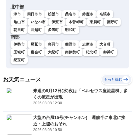
北中部
津市
四日市市
松阪市
桑名市
鈴鹿市
名張市
亀山市
いなべ市
伊賀市
木曽岬町
東員町
菰野町
朝日町
川越町
多気町
明和町
南部
伊勢市
尾鷲市
鳥羽市
熊野市
志摩市
大台町
玉城町
度会町
大紀町
南伊勢町
紀北町
御浜町
紀宝町
お天気ニュース
もっと読む
来週の8月12日(水)夜は「ペルセウス座流星群」多
くの流星が出現
2026.08.08 12:30
大型の台風15号(チャンホン) 週前半に東北に接
近・上陸のおそれ
2026.08.08 10:50