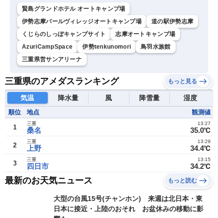
賢島グランドホテル オートキャンプ場
伊勢志摩パールヴィレッジオートキャンプ場
道の駅伊勢志摩
くじらのしっぽキャンプサイト
志摩オートキャンプ場
AzuriCampSpace
伊勢tenkunomori
鳥羽水族館
三重県営サンアリーナ
三重県のアメダスランキング
もっと見る
気温
降水量
風
降雪量
湿度
順位
地点
観測値
三重
13:27
1
桑名
35.0℃
三重
13:29
2
上野
34.4℃
三重
13:15
3
四日市
34.2℃
最新のお天気ニュース
もっと読む
大型の台風15号(チャンホン) 来週は北日本・東
日本に接近・上陸のおそれ お盆休みの移動に影