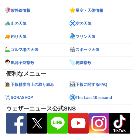
紫外線情報
星空・天体情報
山の天気
空の天気
釣り天気
マリン天気
ゴルフ場の天気
スポーツ天気
風邪予防指数
乾燥指数
便利なメニュー
予報精度向上の取り組み
予報に関するFAQ
SORASHOP
The Last 10-second
ウェザーニュース公式SNS