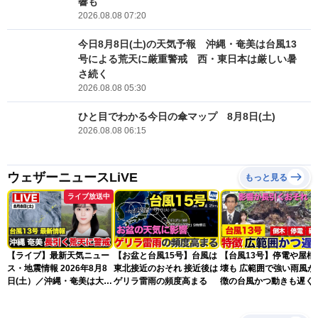
響も
2026.08.08 07:20
今日8月8日(土)の天気予報 沖縄・奄美は台風13
号による荒天に厳重警戒 西・東日本は厳しい暑
さ続く
2026.08.08 05:30
ひと目でわかる今日の傘マップ 8月8日(土)
2026.08.08 06:15
ウェザーニュースLiVE
もっと見る
ライブ放送中
【ライブ】最新天気ニュー
【お盆と台風15号】台風は
【台風13号】停電や屋根
ス・地震情報 2026年8月8
東北接近のおそれ 接近後は
壊も 広範囲で強い雨風が
日(土）／沖縄・奄美は大荒
ゲリラ雷雨の頻度高まる
徴の台風かつ動きも遅く
れの天気が続く／令和8年
響が長引くおそれ
熊本地震情報〈ウェザーニ