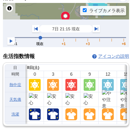
生活指数情報
アイコンの説明
日
8日(土)
0
3
6
9
12
15
時間
熱中症
天気痛
洗濯