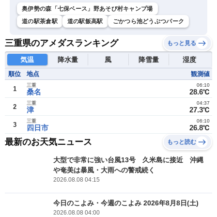
奥伊勢の森「七保ベース」野あそび村キャンプ場
道の駅茶倉駅
道の駅飯高駅
ごかつら池どうぶつパーク
三重県のアメダスランキング
もっと見る
気温
降水量
風
降雪量
湿度
順位
地点
観測値
三重
06:10
1
桑名
28.6℃
三重
04:37
2
津
27.3℃
三重
06:10
3
四日市
26.8℃
最新のお天気ニュース
もっと読む
大型で非常に強い台風13号 久米島に接近 沖縄
や奄美は暴風・大雨への警戒続く
2026.08.08 04:15
今日のこよみ・今週のこよみ 2026年8月8日(土)
2026.08.08 04:00