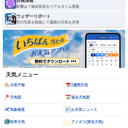
台風情報
影響は？接近状況をリアルタイム更新
ウェザーリポート
空の写真を投稿して最新の天気を共有
天気メニュー
天気予報
2週間天気
天気図
過去天気図
気象衛星
お天気ニュース
世界天気
アメダス(実況天気)