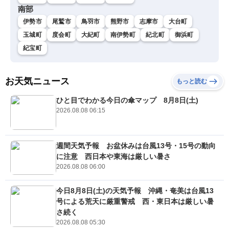
南部
伊勢市
尾鷲市
鳥羽市
熊野市
志摩市
大台町
玉城町
度会町
大紀町
南伊勢町
紀北町
御浜町
紀宝町
お天気ニュース
もっと読む
ひと目でわかる今日の傘マップ 8月8日(土)
2026.08.08 06:15
週間天気予報 お盆休みは台風13号・15号の動向
に注意 西日本や東海は厳しい暑さ
2026.08.08 06:00
今日8月8日(土)の天気予報 沖縄・奄美は台風13
号による荒天に厳重警戒 西・東日本は厳しい暑
さ続く
2026.08.08 05:30