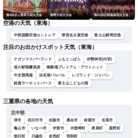
第4回ぎふ長良川花火大会
熊野大花火大会
第62回石和温泉花火大会
空港の天気（東海）
中部国際空港セントレア
県営名古屋空港
富士山静岡空港
注目のお出かけスポット天気（東海）
ナガシマスパーランド
ふもとっぱら
伊勢神宮(内宮)
道の駅朝霧高原
御殿場プレミアム・アウトレット
中京競馬場
浜名湖パルパル
レゴランド・ジャパン
鈴鹿サーキットパーク
富士山こどもの国
三重県の各地の天気
北中部
津市
四日市市
松阪市
桑名市
鈴鹿市
名張市
亀山市
いなべ市
伊賀市
木曽岬町
東員町
菰野町
朝日町
川越町
多気町
明和町