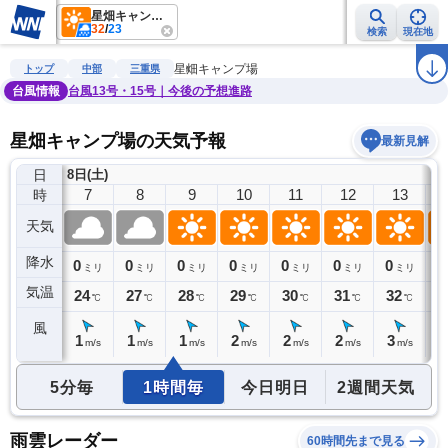
星畑キャンプ場
32
/
23
検索
現在地
雨雲レーダー
台風情報
地震情報
警報・注意報
2週間天気
ラ
星畑キャンプ場
トップ
中部
三重県
台風情報
台風13号・15号｜今後の予想進路
星畑キャンプ場の天気予報
最新見解
日
8日(土)
6
7
8
9
10
11
12
13
時
天気
降水
1
0
0
0
0
0
0
0
0
ミリ
ミリ
ミリ
ミリ
ミリ
ミリ
ミリ
ミリ
気温
24
24
27
28
29
30
31
32
3
℃
℃
℃
℃
℃
℃
℃
℃
風
1
1
1
1
2
2
2
3
3
m/s
m/s
m/s
m/s
m/s
m/s
m/s
m/s
5分毎
1時間毎
今日明日
2週間天気
雨雲レーダー
60時間先まで見る