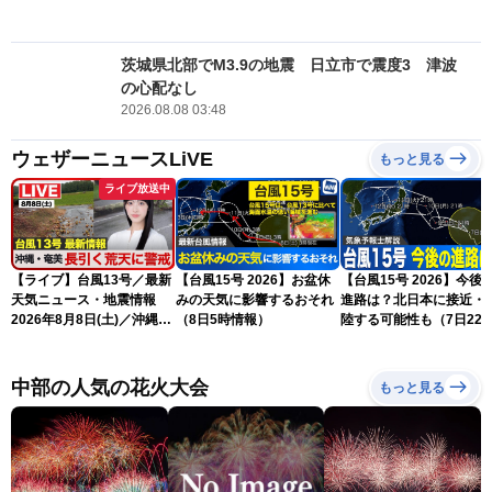
茨城県北部でM3.9の地震 日立市で震度3 津波
の心配なし
2026.08.08 03:48
ウェザーニュースLiVE
もっと見る
ライブ放送中
【ライブ】台風13号／最新
【台風15号 2026】お盆休
【台風15号 2026】今後
天気ニュース・地震情報
みの天気に影響するおそれ
進路は？北日本に接近・
2026年8月8日(土)／沖縄・
（8日5時情報）
陸する可能性も（7日22
奄美は大荒れの天気が続く
情報）
／令和8年熊本地震情報 ／
〈ウェザーニュースLiVEモ
中部の人気の花火大会
もっと見る
ーニング・松本真央／山口
剛央〉