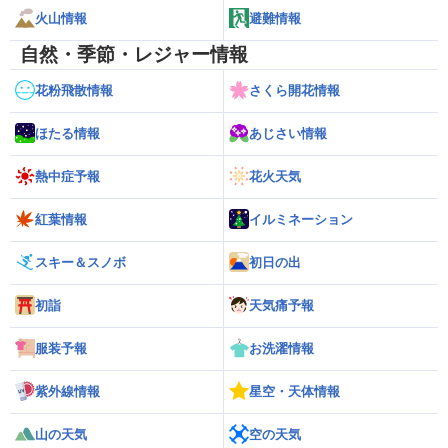
火山情報
避難情報
自然・季節・レジャー情報
花粉飛散情報
さくら開花情報
ほたる情報
あじさい情報
熱中症予報
花火天気
紅葉情報
イルミネーション
スキー＆スノボ
初日の出
初詣
天気痛予報
服装予報
お洗濯情報
紫外線情報
星空・天体情報
山の天気
空の天気