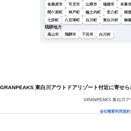
各務原市
可児市
山県市
瑞穂市
本巣
関ケ原町
神戸町
輪之内町
安八町
揖
七宗町
八百津町
白川町
東白川村
御
飛騨地方
高山市
飛騨市
下呂市
白川村
GRANPEAKS 東白川アウトドアリゾート付近に寄せ
GRANPEAKS 東
会社概要
利用規約