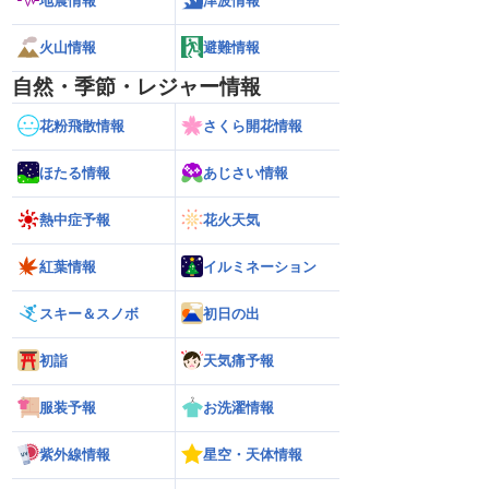
地震情報
津波情報
火山情報
避難情報
自然・季節・レジャー情報
花粉飛散情報
さくら開花情報
ほたる情報
あじさい情報
熱中症予報
花火天気
紅葉情報
イルミネーション
スキー＆スノボ
初日の出
初詣
天気痛予報
服装予報
お洗濯情報
紫外線情報
星空・天体情報