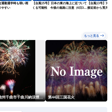
は通勤通学時も弱い雨
【台風15号】日本の東の海上に近づいて
【台風13号】沖
りやすい
くる可能性 今後の進路に注意（6日3時
接近前から荒天の
更新）
もっと見る
第95回信州千曲市千曲川納涼煙火大会
第44回三国花火