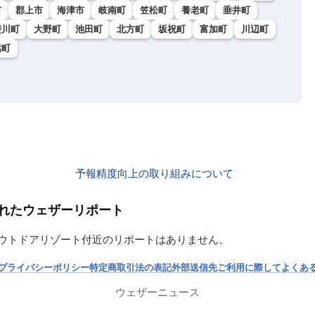
市
郡上市
海津市
岐南町
笠松町
養老町
垂井町
斐川町
大野町
池田町
北方町
坂祝町
富加町
川辺町
嵩町
予報精度向上の取り組みについて
られたウェザーリポート
白川アウトドアリゾート付近のリポートはありません。
プライバシーポリシー
特定商取引法の表記
外部送信先
ご利用に際して
よくあ
ウェザーニュース