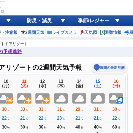
トドアリゾート
防災・減災
季節/レジャー
報・注意報
2週間天気
ライブカメラ
天気図
避難情報
アウトドアリゾート
後の予想進路
トドアリゾートの2週間天気予報
週間の最新見解
10
11
12
13
14
15
16
(月)
(火)
(水)
(木)
(金)
(土)
(日)
30
33
33
31
29
31
30
3
℃
℃
℃
℃
℃
℃
℃
22
21
22
23
21
21
22
2
℃
℃
℃
℃
℃
℃
℃
30
30
30
40
40
40
60
4
%
%
%
%
%
%
%