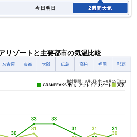
今日明日
2週間天気
トドアリゾートと主要都市の気温比較
名古屋
京都
大阪
広島
高松
福岡
那覇
集計期間：8月6日(木)～8月15日(土)
GRANPEAKS 東白川アウトドアリゾート
東京