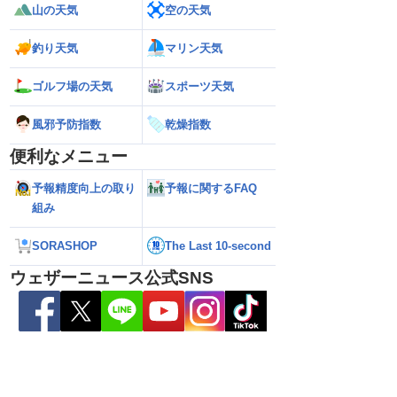
山の天気
空の天気
縄・大東島地方に接近
【予報士解説】台風が再発達するサイン
【台風13号・15号 
おそれ（6日5時更新）
「ERC」とは
縄・大東島地方に接近 荒天が長引
れ（5日21時更新）
釣り天気
マリン天気
ゴルフ場の天気
スポーツ天気
風邪予防指数
乾燥指数
便利なメニュー
予報精度向上の取り
予報に関するFAQ
組み
SORASHOP
The Last 10-second
ウェザーニュース公式SNS