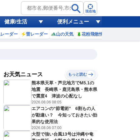
現在地
健康/生活
便利メニュー
風レーダー
雷レーダー
山の天気
花粉飛散情報
世界天気
お天気ニュース
もっと読む
17
18
19
20
熊本県天草・芦北地方でM5.1の
(月)
(火)
(水)
(木)
予報の
地震 長崎県・鹿児島県・熊本県
E
E
E
E
信頼度
高
で震度4 津波の心配なし
A
2026.08.06 08:05
B
エアコンの“節電術” 6割もの人
C
1
31
32
31
D
が勘違い？ 今知っておきたい効
℃
℃
℃
℃
E
果的な使用法
2
22
22
21
低
℃
℃
℃
℃
2026.08.06 07:00
？
0
30
30
40
大型で強い台風13号は沖縄や奄
%
%
%
%