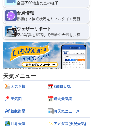
全国2500地点の空の様子
台風情報
影響は？接近状況をリアルタイム更新
ウェザーリポート
空の写真を投稿して最新の天気を共有
天気メニュー
天気予報
2週間天気
天気図
過去天気図
気象衛星
お天気ニュース
世界天気
アメダス(実況天気)