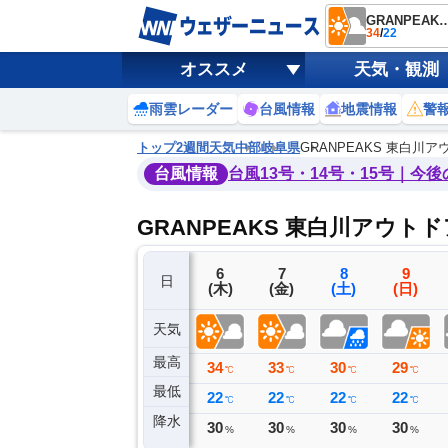
GRANPEAKS 東白川アウ
34
/
22
オススメ
天気・観測
雨雲レーダー
台風情報
地震情報
警
トップ
2週間天気
中部
岐阜県
GRANPEAKS 東白川
台風情報
台風13号・14号・15号｜今
GRANPEAKS 東白川アウ
3
4
5
6
7
8
9
日
(月)
(火)
(水)
(木)
(金)
(土)
(日)
天気
最高
32
26
32
34
33
30
29
℃
℃
℃
℃
℃
℃
℃
最低
23
22
22
22
22
22
22
℃
℃
℃
℃
℃
℃
℃
降水
38
10
0
30
30
30
30
ミリ
ミリ
ミリ
%
%
%
%