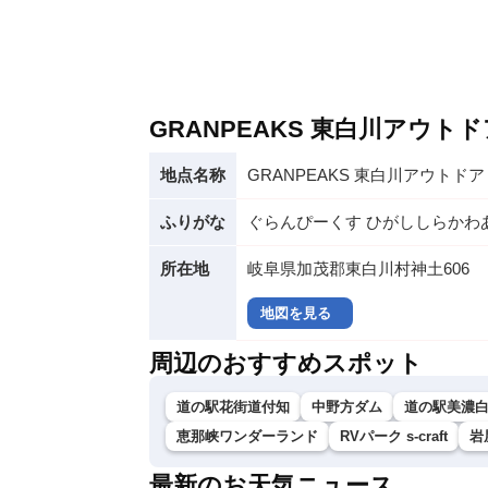
GRANPEAKS 東白川アウ
地点名称
GRANPEAKS 東白川アウトド
ふりがな
ぐらんぴーくす ひがししらかわ
所在地
岐阜県加茂郡東白川村神土606
地図を見る
周辺のおすすめスポット
道の駅花街道付知
中野方ダム
道の駅美濃
恵那峡ワンダーランド
RVパーク s-craft
岩
最新のお天気ニュース