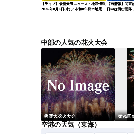
【ライブ】最新天気ニュース・地震情報
【雨情報】関東
2026年8月6日(木) ／令和8年熊本地震情
日中は再び雨降
報／台風13号が大東島地方に最接近 沖
縄は荒天警戒 〈ウェザーニュースLiVE
サンシャイン・松本真央／山口剛央〉
中部の人気の花火大会
熊野大花火大会
空港の天気（東海）