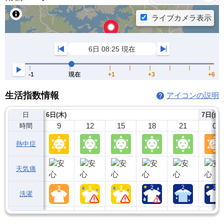
生活指数情報
アイコンの説明
日
6日(木)
7日(金)
9
12
15
18
21
0
時間
熱中症
天気痛
洗濯