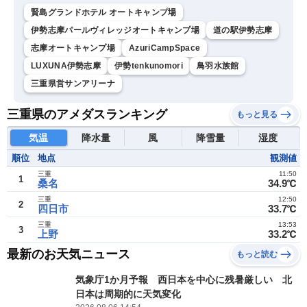
賢島グランドホテル オートキャンプ場
伊勢志摩パールヴィレッジオートキャンプ場
道の駅伊勢志摩
志摩オートキャンプ場
AzuriCampSpace
LUXUNA伊勢志摩
伊勢tenkunomori
鳥羽水族館
三重県営サンアリーナ
三重県のアメダスランキング
もっと見る
気温
降水量
風
降雪量
湿度
順位
地点
観測値
三重
11:50
1
桑名
34.9℃
三重
12:50
2
四日市
33.7℃
三重
13:53
3
上野
33.2℃
最新のお天気ニュース
もっと読む
気象庁1か月予報 西日本を中心に残暑厳しい 北
日本は周期的に天気変化