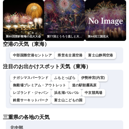
第80回按針祭海の花火大会
第77回とうろう流しと大花火大会
第44回三国花火
空港の天気（東海）
中部国際空港セントレア
県営名古屋空港
富士山静岡空港
注目のお出かけスポット天気（東海）
ナガシマスパーランド
ふもとっぱら
伊勢神宮(内宮)
御殿場プレミアム・アウトレット
道の駅朝霧高原
レゴランド・ジャパン
浜名湖パルパル
中京競馬場
鈴鹿サーキットパーク
富士山こどもの国
三重県の各地の天気
北中部