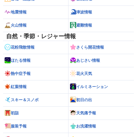
地震情報
津波情報
火山情報
避難情報
自然・季節・レジャー情報
花粉飛散情報
さくら開花情報
ほたる情報
あじさい情報
熱中症予報
花火天気
紅葉情報
イルミネーション
スキー＆スノボ
初日の出
初詣
天気痛予報
服装予報
お洗濯情報