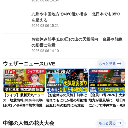
2026.08.06 14:54
九州や中国地方で40℃近い暑さ 北日本でも35℃
を超える
2026.08.06 15:21
お盆休み前半(山の日)の山の天気傾向 台風や前線
の影響に注意
2026.08.06 14:10
ウェザーニュースLiVE
もっと見る
ライブ放送中
【ライブ】最新天気ニュー
【お盆休みの天気】前半は
【台風13号 2026】大東
ス・地震情報 2026年8月6
晴れてもにわか雨の可能性
地方が暴風域に 明日午
日(木) ／令和8年熊本地震情
台風15号の動向にも注意
にかけて沖縄本島・奄美
報 台風13号暴風雨が長時間
過する見込み 早めの備
続くおそれ〈ウェザーニュ
を ※8月6日10時更新
ースLiVEイブニング・小林
中部の人気の花火大会
もっと見る
李衣奈／本田竜也〉