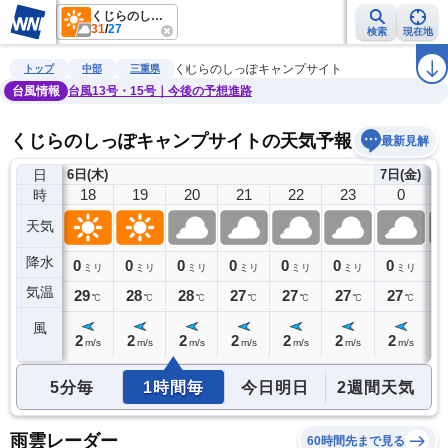
くじらのしっぽキャンプサイト
31
/
27
検索
現在地
雨雲レーダー
台風情報
地震情報
警報・注意報
2週間天気
ラ
くじらのしっぽキャンプサイト
トップ
中部
三重県
台風情報
台風13号・15号｜今後の予想進路
くじらのしっぽキャンプサイトの天気予報
最新見解
日
6日(木)
7日(金)
17
18
19
20
21
22
23
0
時
天気
降水
0
0
0
0
0
0
0
0
0
ミリ
ミリ
ミリ
ミリ
ミリ
ミリ
ミリ
ミリ
気温
30
29
28
28
27
27
27
27
2
℃
℃
℃
℃
℃
℃
℃
℃
風
2
2
2
2
2
2
2
2
2
m/s
m/s
m/s
m/s
m/s
m/s
m/s
m/s
5分毎
1時間毎
今日明日
2週間天気
雨雲レーダー
60時間先まで見る