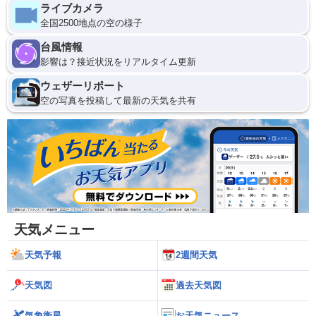
ライブカメラ
全国2500地点の空の様子
台風情報
影響は？接近状況をリアルタイム更新
ウェザーリポート
空の写真を投稿して最新の天気を共有
天気メニュー
天気予報
2週間天気
天気図
過去天気図
気象衛星
お天気ニュース