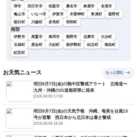
津市
四日市市
松阪市
桑名市
鈴鹿市
名張市
亀山市
いなべ市
伊賀市
木曽岬町
東員町
菰野町
朝日町
川越町
多気町
明和町
南部
伊勢市
尾鷲市
鳥羽市
熊野市
志摩市
大台町
玉城町
度会町
大紀町
南伊勢町
紀北町
御浜町
紀宝町
お天気ニュース
もっと読む
明日8月7日(金)の熱中症警戒アラート 北海道〜
九州・沖縄の31道都府県に発表
2026.08.06 17:00
明日8月7日(金)の天気予報 沖縄、奄美を台風13
号が直撃 西日本から北日本は暑さ警戒
2026.08.06 16:40