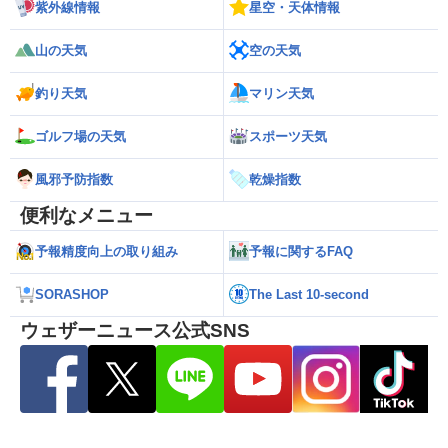
紫外線情報
星空・天体情報
山の天気
空の天気
釣り天気
マリン天気
ゴルフ場の天気
スポーツ天気
風邪予防指数
乾燥指数
便利なメニュー
予報精度向上の取り組み
予報に関するFAQ
SORASHOP
The Last 10-second
ウェザーニュース公式SNS