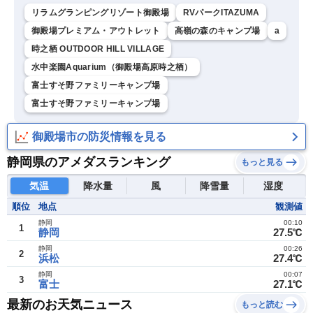
リラムグランピングリゾート御殿場
RVパークITAZUMA
御殿場プレミアム・アウトレット
高嶺の森のキャンプ場
a
時之栖 OUTDOOR HILL VILLAGE
水中楽園Aquarium（御殿場高原時之栖）
富士すそ野ファミリーキャンプ場
富士すそ野ファミリーキャンプ場
御殿場市の防災情報を見る
静岡県のアメダスランキング
もっと見る
気温
降水量
風
降雪量
湿度
順位
地点
観測値
静岡
00:10
1
静岡
27.5℃
静岡
00:26
2
浜松
27.4℃
静岡
00:07
3
富士
27.1℃
最新のお天気ニュース
もっと読む