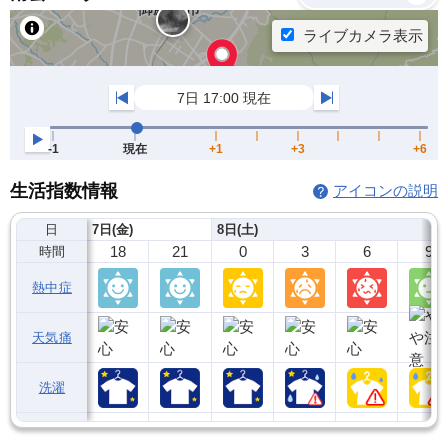
生活指数情報
アイコンの説明
日
7日(金)
8日(土)
18
21
0
3
6
9
時間
熱中症
天気痛
洗濯