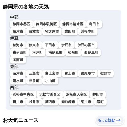
静岡県の各地の天気
中部
静岡市葵区
静岡市駿河区
静岡市清水区
島田市
焼津市
藤枝市
牧之原市
吉田町
川根本町
伊豆
熱海市
伊東市
下田市
伊豆市
伊豆の国市
東伊豆町
河津町
南伊豆町
松崎町
西伊豆町
函南町
東部
沼津市
三島市
富士宮市
富士市
御殿場市
裾野市
清水町
長泉町
小山町
西部
浜松市中央区
浜松市浜名区
浜松市天竜区
磐田市
掛川市
袋井市
湖西市
御前崎市
菊川市
森町
お天気ニュース
もっと読む