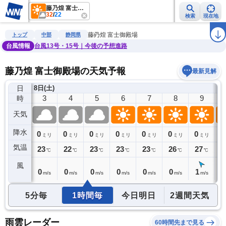
藤乃煌 富士御殿場
32
/
22
検索
現在地
雨雲レーダー
台風情報
地震情報
警報・注意報
2週間天気
ラ
藤乃煌 富士御殿場
トップ
中部
静岡県
台風情報
台風13号・15号｜今後の予想進路
藤乃煌 富士御殿場の天気予報
最新見解
日
8日(土)
2
3
4
5
6
7
8
9
時
天気
降水
0
0
0
0
0
0
0
0
0
ミリ
ミリ
ミリ
ミリ
ミリ
ミリ
ミリ
ミリ
気温
23
23
22
23
23
23
26
27
2
℃
℃
℃
℃
℃
℃
℃
℃
風
1
0
0
0
0
0
0
1
1
m/s
m/s
m/s
m/s
m/s
m/s
m/s
m/s
5分毎
1時間毎
今日明日
2週間天気
雨雲レーダー
60時間先まで見る