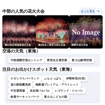
の影響長引く 〈ウェザーニ
情報）
解説（7日22時情報）
ュースLiVE・川畑玲〉
中部の人気の花火大会
もっと見る
第62回石和温泉花火大会
第4回ぎふ長良川花火大会
熊野大花火大会
空港の天気（東海）
中部国際空港セントレア
県営名古屋空港
富士山静岡空港
注目のお出かけスポット天気（東海）
ナガシマスパーランド
ふもとっぱら
伊勢神宮(内宮)
道の駅朝霧高原
御殿場プレミアム・アウトレット
中京競馬場
浜名湖パルパル
レゴランド・ジャパン
鈴鹿サーキットパーク
富士山こどもの国