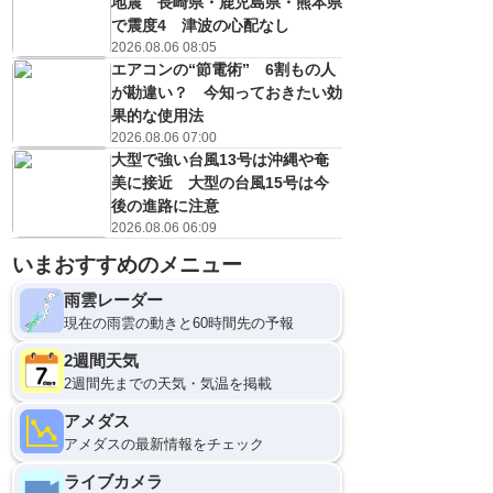
地震 長崎県・鹿児島県・熊本県
で震度4 津波の心配なし
2026.08.06 08:05
エアコンの“節電術” 6割もの人
が勘違い？ 今知っておきたい効
果的な使用法
2026.08.06 07:00
大型で強い台風13号は沖縄や奄
美に接近 大型の台風15号は今
後の進路に注意
2026.08.06 06:09
いまおすすめのメニュー
雨雲レーダー
現在の雨雲の動きと60時間先の予報
2週間天気
2週間先までの天気・気温を掲載
アメダス
アメダスの最新情報をチェック
ライブカメラ