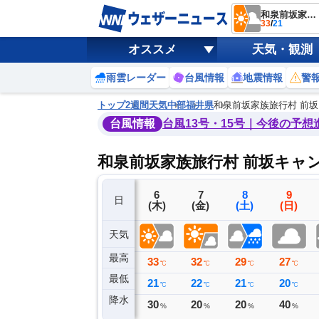
和泉前坂家族旅行村 前坂キャンプ場
33
/
21
オススメ
天気・観測
雨雲レーダー
台風情報
地震情報
警
トップ
2週間天気
中部
福井県
和泉前坂家族旅行村 前
台風情報
台風13号・15号｜今後の予想
和泉前坂家族旅行村 前坂キャ
3
4
5
6
7
8
9
日
(月)
(火)
(水)
(木)
(金)
(土)
(日)
天気
最高
30
29
31
33
32
29
27
℃
℃
℃
℃
℃
℃
℃
最低
22
22
21
21
22
21
20
℃
℃
℃
℃
℃
℃
℃
降水
10
0
0
30
20
20
40
ミリ
ミリ
ミリ
%
%
%
%