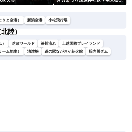
花火大会
片貝まつり浅原神社秋季例大祭奉納大煙火
ときと空港）
新潟空港
小松飛行場
（北陸）
ム）
芝政ワールド
笹川流れ
上越国際プレイランド
リーム能生）
清津峡
道の駅ながおか花火館
胎内川ダム