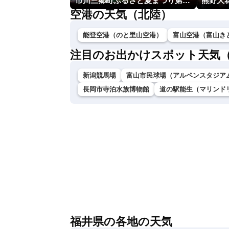
市川三郷町ふるさと夏まつり第38回神明の花火大会
熊野大
空港の天気（北陸）
能登空港（のと里山空港）
富山空港（富山き
注目のお出かけスポット天気
新潟競馬場
富山市民球場（アルペンスタジア
長岡市寺泊水族博物館
道の駅能生（マリンド
福井県の各地の天気