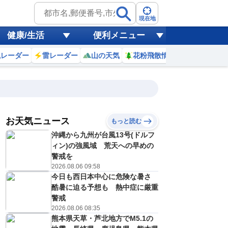
現在地
健康/生活
便利メニュー
風レーダー
雷レーダー
山の天気
花粉飛散情報
世界天気
お天気ニュース
もっと読む
17
18
19
20
沖縄から九州が台風13号(ドルフ
(月)
(火)
(水)
(木)
予報の
ィン)の強風域 荒天への早めの
E
E
E
E
信頼度
高
警戒を
A
2026.08.06 09:58
B
今日も西日本中心に危険な暑さ
C
8
27
28
28
D
酷暑に迫る予想も 熱中症に厳重
℃
℃
℃
℃
E
警戒
0
19
20
19
低
℃
℃
℃
℃
2026.08.06 08:35
？
0
40
40
40
熊本県天草・芦北地方でM5.1の
%
%
%
%