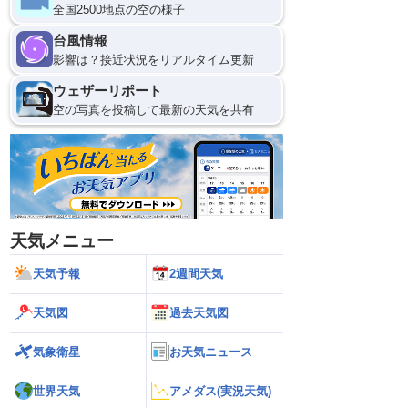
全国2500地点の空の様子
台風情報
影響は？接近状況をリアルタイム更新
ウェザーリポート
空の写真を投稿して最新の天気を共有
天気メニュー
天気予報
2週間天気
天気図
過去天気図
気象衛星
お天気ニュース
世界天気
アメダス(実況天気)