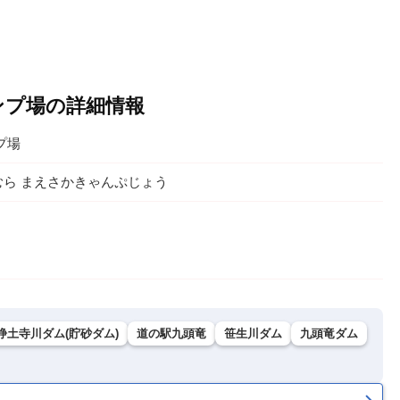
ンプ場の詳細情報
プ場
ら まえさかきゃんぷじょう
浄土寺川ダム(貯砂ダム)
道の駅九頭竜
笹生川ダム
九頭竜ダム