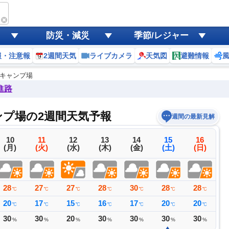
防災・減災
季節/レジャー
報・注意報
2週間天気
ライブカメラ
天気図
避難情報
坂キャンプ場
進路
ンプ場の2週間天気予報
週間の最新見解
10
11
12
13
14
15
16
(月)
(火)
(水)
(木)
(金)
(土)
(日)
28
27
27
28
30
28
28
2
℃
℃
℃
℃
℃
℃
℃
20
17
15
16
17
20
20
2
℃
℃
℃
℃
℃
℃
℃
30
30
20
30
30
30
30
4
%
%
%
%
%
%
%