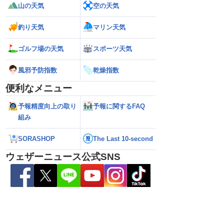
山の天気
空の天気
釣り天気
マリン天気
本の東の海上に近づいて
【台風13号】沖縄・大東島地方に接近
【予報士解説】台
の進路に注意（6日3時
接近前から荒天のおそれ（6日5時更新）
「ERC」とは
ゴルフ場の天気
スポーツ天気
風邪予防指数
乾燥指数
便利なメニュー
予報精度向上の取り
予報に関するFAQ
組み
SORASHOP
The Last 10-second
ウェザーニュース公式SNS