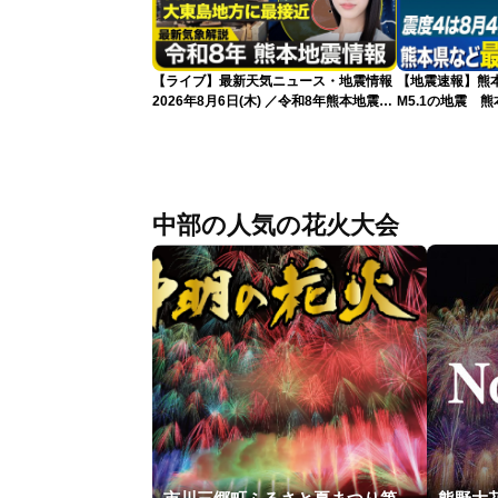
【ライブ】最新天気ニュース・地震情報
【地震速報】熊
2026年8月6日(木) ／令和8年熊本地震情
M5.1の地震 
報／台風13号が大東島地方に最接近 沖
で震度4を観測
縄は荒天警戒 〈ウェザーニュースLiVE
サンシャイン・松本真央／山口剛央〉
中部の人気の花火大会