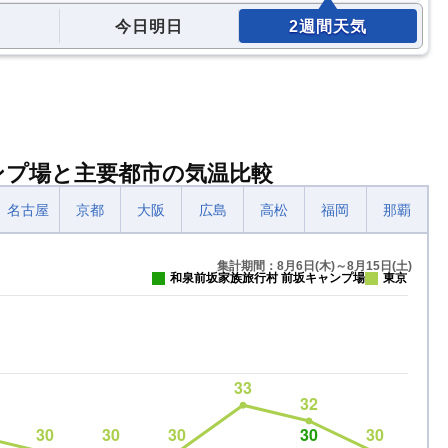
今日明日
2週間天気
ンプ場と主要都市の気温比較
名古屋
京都
大阪
広島
高松
福岡
那覇
集計期間：8月6日(木)～8月15日(土)
和泉前坂家族旅行村 前坂キャンプ場
東京