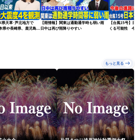
本県天草･芦北地方で
【雨情報】関東は通勤通学時も弱い雨
【台風15号】日
熊本県や長崎県、鹿児島県
日中は再び雨降りやすい
くる可能性 今後
更新）
もっと見る