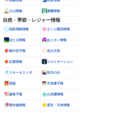
地震情報
津波情報
火山情報
避難情報
自然・季節・レジャー情報
花粉飛散情報
さくら開花情報
ほたる情報
あじさい情報
熱中症予報
花火天気
紅葉情報
イルミネーション
スキー＆スノボ
初日の出
初詣
天気痛予報
服装予報
お洗濯情報
紫外線情報
星空・天体情報