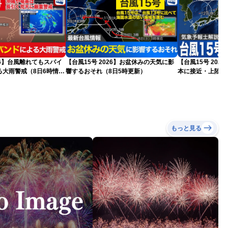
026】台風離れてもスパイ
【台風15号 2026】お盆休みの天気に影
【台風15号 20
る大雨警戒（8日6時情
響するおそれ（8日5時更新）
本に接近・上陸す
情報）
もっと見る