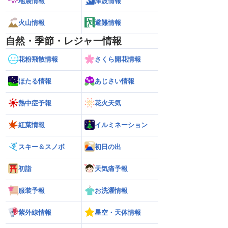
地震情報
津波情報
火山情報
避難情報
自然・季節・レジャー情報
花粉飛散情報
さくら開花情報
ほたる情報
あじさい情報
熱中症予報
花火天気
紅葉情報
イルミネーション
スキー＆スノボ
初日の出
初詣
天気痛予報
服装予報
お洗濯情報
紫外線情報
星空・天体情報