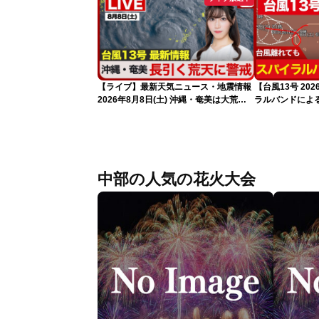
【ライブ】最新天気ニュース・地震情報
【台風13号 2
2026年8月8日(土) 沖縄・奄美は大荒れ
ラルバンドによ
の天気が続く／令和8年熊本地震情報
報）
〈ウェザーニュースLiVEサンシャイン・
魚住茉由／山口剛央〉
中部の人気の花火大会