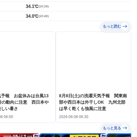
34.1℃
(
10:24
)
34.0℃
(
10:40
)
もっと読む
予報 お盆休みは台風13
8月8日(土)の洗濯天気予報 関東南
号の動向に注意 西日本や
部や西日本は外干しOK 九州北部
厳しい暑さ
は早く乾くも強風に注意
08 06:00
2026.08.08 06:30
もっと見る