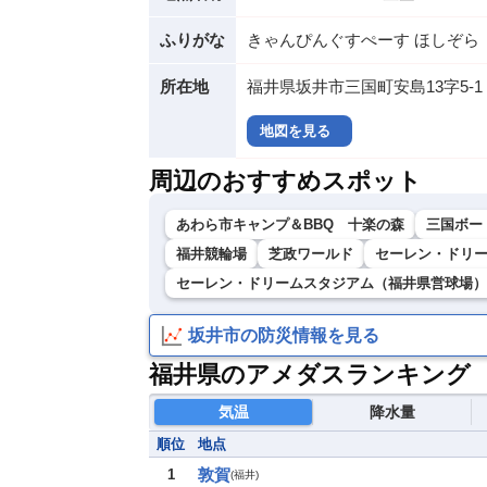
ふりがな
きゃんぴんぐすぺーす ほしぞら
所在地
福井県坂井市三国町安島13字5-1
地図を見る
周辺のおすすめスポット
あわら市キャンプ＆BBQ 十楽の森
三国ボー
福井競輪場
芝政ワールド
セーレン・ドリ
セーレン・ドリームスタジアム（福井県営球場）
坂井市の防災情報を見る
福井県のアメダスランキング
気温
降水量
順位
地点
敦賀
1
(
福井
)