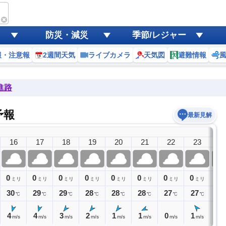
星空
防災・減災
季節/レジャー
報・注意報
2週間天気
ライブカメラ
天気図
避難情報
進路
予報
最新見解
9日(
16
17
18
19
20
21
22
23
0
0
0
0
0
0
0
0
0
0
ミリ
ミリ
ミリ
ミリ
ミリ
ミリ
ミリ
ミリ
30
29
29
28
28
28
27
27
27
℃
℃
℃
℃
℃
℃
℃
℃
4
4
3
2
1
1
0
1
1
m/s
m/s
m/s
m/s
m/s
m/s
m/s
m/s
m