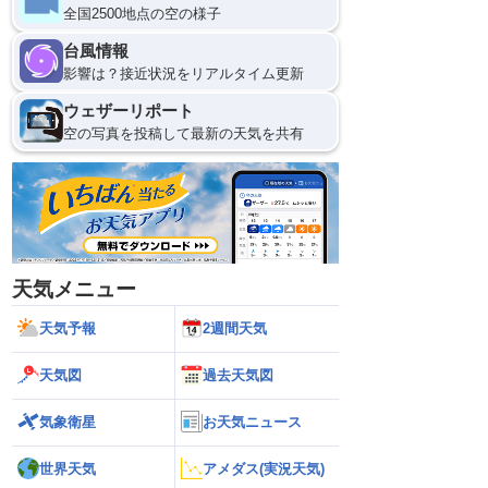
全国2500地点の空の様子
12
台風情報
影響は？接近状況をリアルタイム更新
ウェザーリポート
空の写真を投稿して最新の天気を共有
天気メニュー
天気予報
2週間天気
天気図
過去天気図
気象衛星
お天気ニュース
世界天気
アメダス(実況天気)