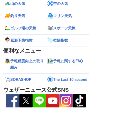
山の天気
空の天気
釣り天気
マリン天気
ゴルフ場の天気
スポーツ天気
26】今後の進路は？北日
【台風13号 2026】雨風の影響はいつま
【お盆休みの天気2
る可能性も（7日22時
で続く？／ウェザーニュース気象予報士
注意 後半は急な雷
風邪予防指数
乾燥指数
解説（7日22時情報）
便利なメニュー
予報精度向上の取り
予報に関するFAQ
組み
SORASHOP
The Last 10-second
ウェザーニュース公式SNS