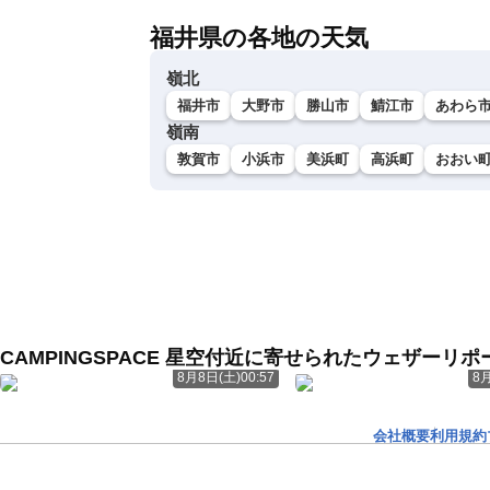
福井県の各地の天気
嶺北
福井市
大野市
勝山市
鯖江市
あわら
嶺南
敦賀市
小浜市
美浜町
高浜町
おおい
CAMPINGSPACE 星空付近に寄せられたウェザーリポ
8月8日(土)00:57
8月
会社概要
利用規約