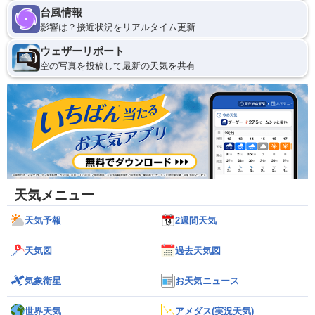
台風情報
影響は？接近状況をリアルタイム更新
ウェザーリポート
空の写真を投稿して最新の天気を共有
天気メニュー
天気予報
2週間天気
天気図
過去天気図
気象衛星
お天気ニュース
世界天気
アメダス(実況天気)