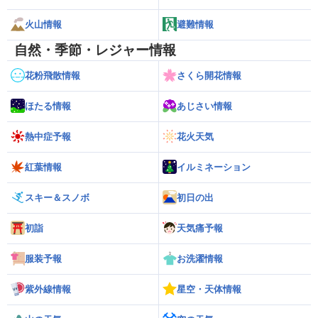
火山情報
避難情報
自然・季節・レジャー情報
花粉飛散情報
さくら開花情報
ほたる情報
あじさい情報
熱中症予報
花火天気
紅葉情報
イルミネーション
スキー＆スノボ
初日の出
初詣
天気痛予報
服装予報
お洗濯情報
紫外線情報
星空・天体情報