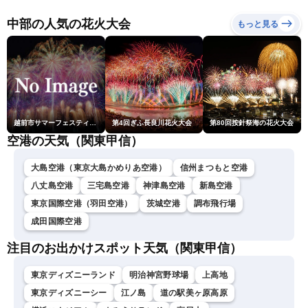
LiVEサンシャイン・松本真
央・江川清音／有賀哲夫〉
中部の人気の花火大会
もっと見る
越前市サマーフェスティバル花火大会
第4回ぎふ長良川花火大会
第80回按針祭海の花火大会
空港の天気（関東甲信）
大島空港（東京大島かめりあ空港）
信州まつもと空港
八丈島空港
三宅島空港
神津島空港
新島空港
東京国際空港（羽田空港）
茨城空港
調布飛行場
成田国際空港
注目のお出かけスポット天気（関東甲信）
東京ディズニーランド
明治神宮野球場
上高地
東京ディズニーシー
江ノ島
道の駅美ヶ原高原