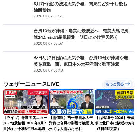
8月7日(金)の洗濯天気予報 関東など外干し後も
油断禁物
2026.08.07 06:51
台風13号が沖縄・奄美に最接近へ 奄美大島で風
速34.5m/sの暴風観測 明日にかけ荒天続く
2026.08.07 05:57
今日8月7日(金)の天気予報 台風13号が沖縄や奄
美を直撃 西、東日本の太平洋側で強雨注意
2026.08.07 05:40
ウェザーニュースLiVE
もっと見る
ライブ放送中
【ライブ】最新天気ニュー
【雨情報】西〜東日本太平
【台風15号 2026】来週
ス・地震情報 2026年8月7
洋側は台風の影響で強雨 九
頃に北日本に接近のおそ
日(金) ／令和8年熊本地震情
州では大雨のおそれ
（7日5時更新）
報 〈ウェザーニュース