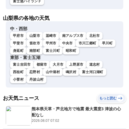
富士急ハイランド
山梨県の各地の天気
中・西部
甲府市
山梨市
韮崎市
南アルプス市
北杜市
甲斐市
笛吹市
甲州市
中央市
市川三郷町
早川町
身延町
南部町
富士川町
昭和町
東部・富士五湖
富士吉田市
都留市
大月市
上野原市
道志村
西桂町
忍野村
山中湖村
鳴沢村
富士河口湖町
小菅村
丹波山村
お天気ニュース
もっと読む
熊本県天草・芦北地方で地震 最大震度3 津波の心
配なし
2026.08.07 07:02