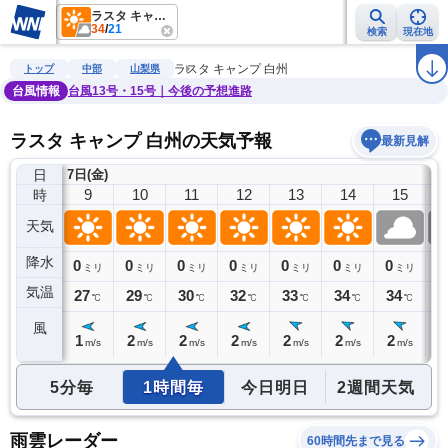
ラスタ キャンプ 白州
34
/
21
検索
現在地
雨雲レーダー
台風情報
地震情報
警報・注意報
2週間天気
ラ
ラスタ キャンプ 白州
トップ
中部
山梨県
台風情報
台風13号・15号｜今後の予想進路
ラスタ キャンプ 白州の天気予報
最新見解
日
7日(金)
8
9
10
11
12
13
14
15
時
天気
降水
0
0
0
0
0
0
0
0
0
ミリ
ミリ
ミリ
ミリ
ミリ
ミリ
ミリ
ミリ
気温
25
27
29
30
32
33
34
34
3
℃
℃
℃
℃
℃
℃
℃
℃
風
1
1
2
2
2
2
2
2
2
m/s
m/s
m/s
m/s
m/s
m/s
m/s
m/s
5分毎
1時間毎
今日明日
2週間天気
雨雲レーダー
60時間先まで見る