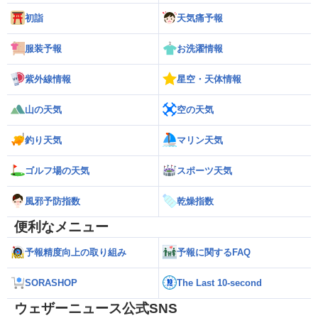
初詣
天気痛予報
服装予報
お洗濯情報
紫外線情報
星空・天体情報
山の天気
空の天気
釣り天気
マリン天気
ゴルフ場の天気
スポーツ天気
風邪予防指数
乾燥指数
便利なメニュー
予報精度向上の取り組み
予報に関するFAQ
SORASHOP
The Last 10-second
ウェザーニュース公式SNS