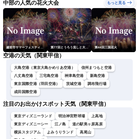
央・江川清音／有賀哲夫〉
中部の人気の花火大会
もっと見る
越前市サマーフェスティバル花火大会
第77回とうろう流しと大花火大会
第44回三国花火
空港の天気（関東甲信）
大島空港（東京大島かめりあ空港）
信州まつもと空港
八丈島空港
三宅島空港
神津島空港
新島空港
東京国際空港（羽田空港）
茨城空港
調布飛行場
成田国際空港
注目のお出かけスポット天気（関東甲信）
東京ディズニーランド
明治神宮野球場
上高地
東京ディズニーシー
江ノ島
道の駅美ヶ原高原
横浜スタジアム
よみうりランド
高尾山