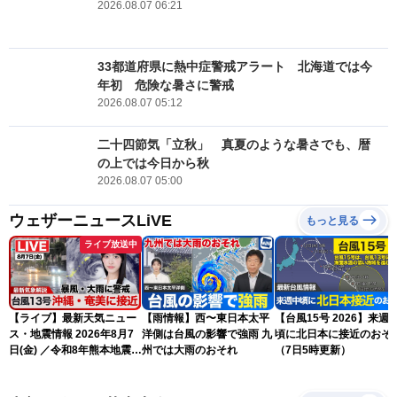
2026.08.07 06:21
33都道府県に熱中症警戒アラート 北海道では今
年初 危険な暑さに警戒
2026.08.07 05:12
二十四節気「立秋」 真夏のような暑さでも、暦
の上では今日から秋
2026.08.07 05:00
ウェザーニュースLiVE
もっと見る
ライブ放送中
【ライブ】最新天気ニュー
【雨情報】西〜東日本太平
【台風15号 2026】来週
ス・地震情報 2026年8月7
洋側は台風の影響で強雨 九
頃に北日本に接近のおそ
日(金) ／令和8年熊本地震情
州では大雨のおそれ
（7日5時更新）
報 〈ウェザーニュース
LiVEサンシャイン・松本真