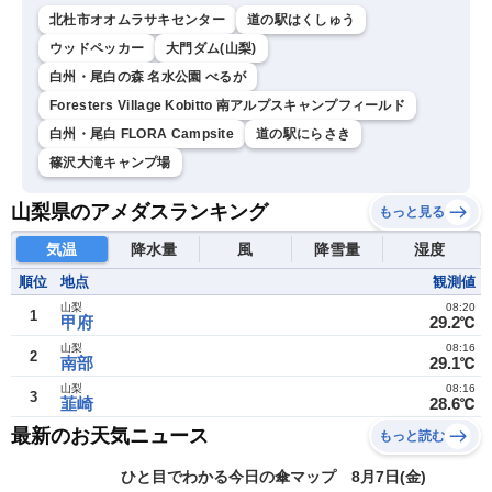
北杜市オオムラサキセンター
道の駅はくしゅう
ウッドペッカー
大門ダム(山梨)
白州・尾白の森 名水公園 べるが
Foresters Village Kobitto 南アルプスキャンプフィールド
白州・尾白 FLORA Campsite
道の駅にらさき
篠沢大滝キャンプ場
山梨県のアメダスランキング
もっと見る
気温
降水量
風
降雪量
湿度
順位
地点
観測値
山梨
08:20
1
甲府
29.2℃
山梨
08:16
2
南部
29.1℃
山梨
08:16
3
韮崎
28.6℃
最新のお天気ニュース
もっと読む
ひと目でわかる今日の傘マップ 8月7日(金)