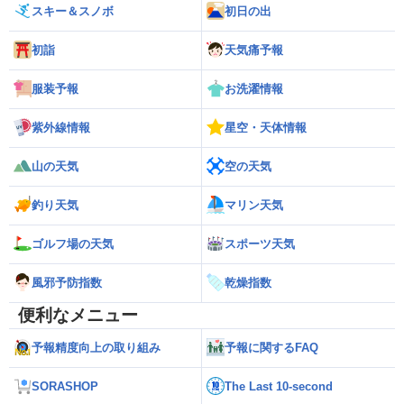
スキー＆スノボ
初日の出
初詣
天気痛予報
服装予報
お洗濯情報
紫外線情報
星空・天体情報
山の天気
空の天気
釣り天気
マリン天気
ゴルフ場の天気
スポーツ天気
風邪予防指数
乾燥指数
便利なメニュー
予報精度向上の取り組み
予報に関するFAQ
SORASHOP
The Last 10-second