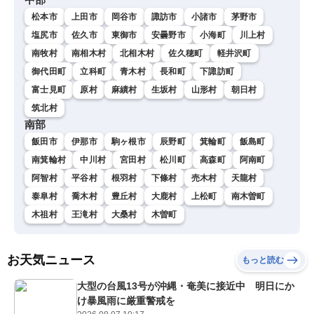
松本市
上田市
岡谷市
諏訪市
小諸市
茅野市
塩尻市
佐久市
東御市
安曇野市
小海町
川上村
南牧村
南相木村
北相木村
佐久穂町
軽井沢町
御代田町
立科町
青木村
長和町
下諏訪町
富士見町
原村
麻績村
生坂村
山形村
朝日村
筑北村
南部
飯田市
伊那市
駒ヶ根市
辰野町
箕輪町
飯島町
南箕輪村
中川村
宮田村
松川町
高森町
阿南町
阿智村
平谷村
根羽村
下條村
売木村
天龍村
泰阜村
喬木村
豊丘村
大鹿村
上松町
南木曽町
木祖村
王滝村
大桑村
木曽町
お天気ニュース
もっと読む
大型の台風13号が沖縄・奄美に接近中 明日にか
け暴風雨に厳重警戒を