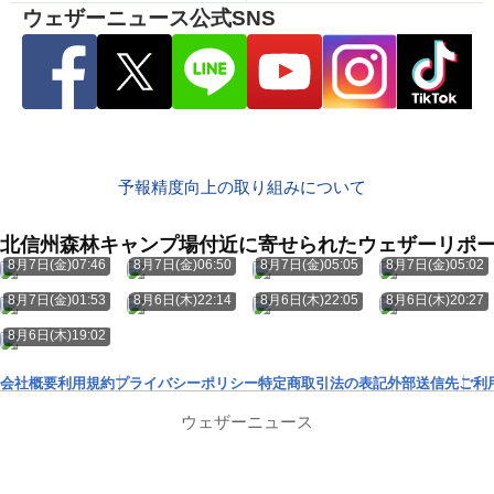
ウェザーニュース公式SNS
予報精度向上の取り組みについて
北信州森林キャンプ場付近に寄せられたウェザーリポ
8月7日(金)07:46
8月7日(金)06:50
8月7日(金)05:05
8月7日(金)05:02
8月7日(金)01:53
8月6日(木)22:14
8月6日(木)22:05
8月6日(木)20:27
8月6日(木)19:02
会社概要
利用規約
プライバシーポリシー
特定商取引法の表記
外部送信先
ご利
ウェザーニュース