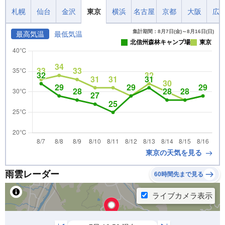
札幌
仙台
金沢
東京
横浜
名古屋
京都
大阪
広
集計期間：8月7日(金)～8月16日(日)
最高気温
最低気温
北信州森林キャンプ場
東京
東京の天気を見る
雨雲レーダー
60時間先まで見る