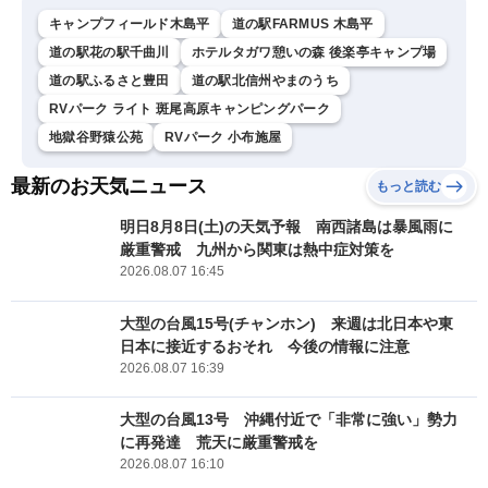
キャンプフィールド木島平
道の駅FARMUS 木島平
道の駅花の駅千曲川
ホテルタガワ憩いの森 後楽亭キャンプ場
道の駅ふるさと豊田
道の駅北信州やまのうち
RVパーク ライト 斑尾高原キャンピングパーク
地獄谷野猿公苑
RVパーク 小布施屋
最新のお天気ニュース
もっと読む
明日8月8日(土)の天気予報 南西諸島は暴風雨に
厳重警戒 九州から関東は熱中症対策を
2026.08.07 16:45
大型の台風15号(チャンホン) 来週は北日本や東
日本に接近するおそれ 今後の情報に注意
2026.08.07 16:39
大型の台風13号 沖縄付近で「非常に強い」勢力
に再発達 荒天に厳重警戒を
2026.08.07 16:10