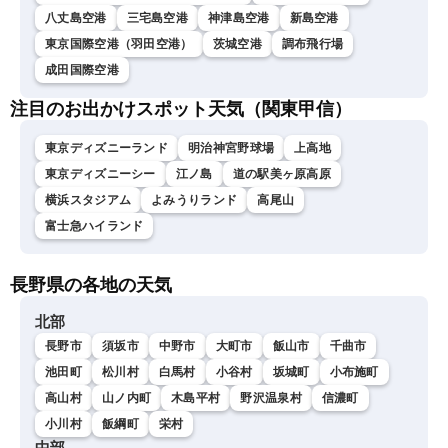
八丈島空港
三宅島空港
神津島空港
新島空港
東京国際空港（羽田空港）
茨城空港
調布飛行場
成田国際空港
注目のお出かけスポット天気（関東甲信）
東京ディズニーランド
明治神宮野球場
上高地
東京ディズニーシー
江ノ島
道の駅美ヶ原高原
横浜スタジアム
よみうりランド
高尾山
富士急ハイランド
長野県の各地の天気
北部
長野市
須坂市
中野市
大町市
飯山市
千曲市
池田町
松川村
白馬村
小谷村
坂城町
小布施町
高山村
山ノ内町
木島平村
野沢温泉村
信濃町
小川村
飯綱町
栄村
中部