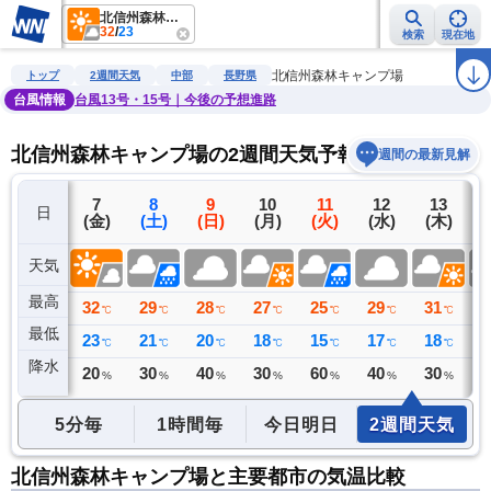
北信州森林キャンプ場
32
/
23
検索
現在地
雨雲レーダー
台風情報
地震情報
警報・注意報
2週間天気
ラ
北信州森林キャンプ場
トップ
2週間天気
中部
長野県
台風情報
台風13号・15号｜今後の予想進路
北信州森林キャンプ場の2週間天気予報
週間の最新見解
6
7
8
9
10
11
12
13
日
(木)
(金)
(土)
(日)
(月)
(火)
(水)
(木)
(
天気
最高
33
32
29
28
27
25
29
31
2
℃
℃
℃
℃
℃
℃
℃
℃
最低
20
23
21
20
18
15
17
18
1
℃
℃
℃
℃
℃
℃
℃
℃
降水
0
20
30
40
30
60
40
30
3
ミリ
%
%
%
%
%
%
%
5分毎
1時間毎
今日明日
2週間天気
北信州森林キャンプ場と主要都市の気温比較