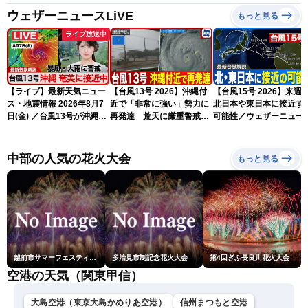
ウェザーニュースLiVE
もっと見る
ライブ放送中
【ライブ】最新天気ニュー
【台風13号 2026】沖縄付
【台風15号 2026】来週
ス・地震情報 2026年8月7
近で「非常に強い」勢力に
北日本や東日本に接近す
日(金) ／台風13号が沖縄・
再発達 荒天に厳重警戒を
可能性／ウェザーニュー
奄美に最接近へ 令和8年
（7日18時最新情報）
気象予報士解説（7日16
熊本地震情報〈ウェザーニ
更新）
ュースLiVEイブニング・小
中部の人気の花火大会
もっと見る
川千奈／内藤邦裕〉
越前市サマーフェスティバル花火大会
多治見市制記念花火大会
第4回ぎふ長良川花火大会
空港の天気（関東甲信）
大島空港（東京大島かめりあ空港）
信州まつもと空港