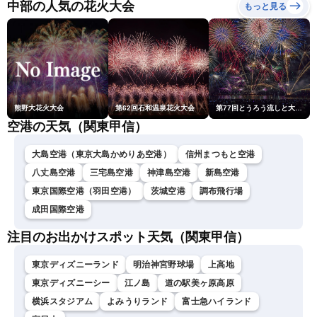
中部の人気の花火大会
もっと見る
熊野大花火大会
第62回石和温泉花火大会
第77回とうろう流しと大花火大会
空港の天気（関東甲信）
大島空港（東京大島かめりあ空港）
信州まつもと空港
八丈島空港
三宅島空港
神津島空港
新島空港
東京国際空港（羽田空港）
茨城空港
調布飛行場
成田国際空港
注目のお出かけスポット天気（関東甲信）
東京ディズニーランド
明治神宮野球場
上高地
東京ディズニーシー
江ノ島
道の駅美ヶ原高原
横浜スタジアム
よみうりランド
富士急ハイランド