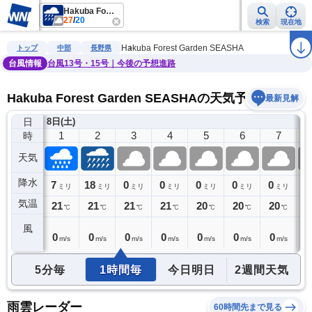
Hakuba Forest Garden SEASHA
27
/
20
検索
現在地
雨雲レーダー
台風情報
地震情報
警報・注意報
2週間天気
ラ
Hakuba Forest Garden SEASHA
トップ
中部
長野県
台風情報
台風13号・15号｜今後の予想進路
Hakuba Forest Garden SEASHAの天気予報
最新見解
日
)
8日(土)
0
1
2
3
4
5
6
7
時
天気
降水
3
7
18
0
0
0
0
0
0
ミリ
ミリ
ミリ
ミリ
ミリ
ミリ
ミリ
ミリ
気温
21
21
21
21
21
20
20
20
2
℃
℃
℃
℃
℃
℃
℃
℃
風
0
0
0
0
0
0
0
0
0
m/s
m/s
m/s
m/s
m/s
m/s
m/s
m/s
5分毎
1時間毎
今日明日
2週間天気
雨雲レーダー
60時間先まで見る