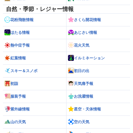
自然・季節・レジャー情報
花粉飛散情報
さくら開花情報
ほたる情報
あじさい情報
熱中症予報
花火天気
紅葉情報
イルミネーション
スキー＆スノボ
初日の出
初詣
天気痛予報
服装予報
お洗濯情報
紫外線情報
星空・天体情報
山の天気
空の天気