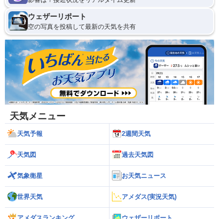
ウェザーリポート
空の写真を投稿して最新の天気を共有
天気メニュー
天気予報
2週間天気
天気図
過去天気図
気象衛星
お天気ニュース
世界天気
アメダス(実況天気)
アメダスランキング
ウェザーリポート