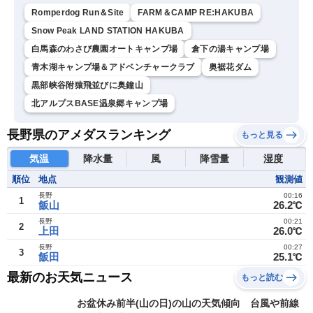
Romperdog Run＆Site
FARM＆CAMP RE:HAKUBA
Snow Peak LAND STATION HAKUBA
白馬森のわさび農園オートキャンプ場
倉下の湯キャンプ場
青木湖キャンプ場＆アドベンチャークラブ
奥裾花ダム
黒部峡谷附猿飛並びに奥鐘山
北アルプスBASE温泉郷キャンプ場
長野県のアメダスランキング
もっと見る
気温
降水量
風
降雪量
湿度
順位
地点
観測値
長野
00:16
1
飯山
26.2℃
長野
00:21
2
上田
26.0℃
長野
00:27
3
飯田
25.1℃
最新のお天気ニュース
もっと読む
お盆休み前半(山の日)の山の天気傾向 台風や前線