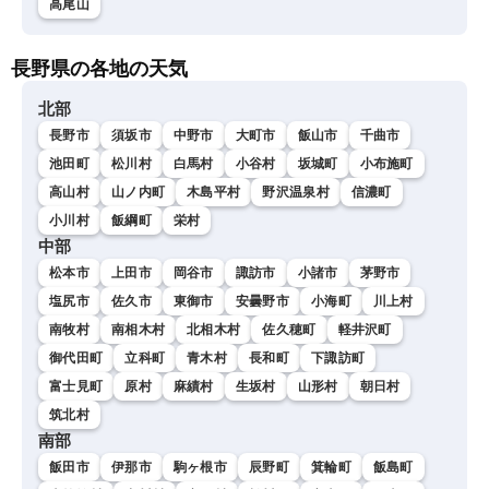
高尾山
長野県の各地の天気
北部
長野市
須坂市
中野市
大町市
飯山市
千曲市
池田町
松川村
白馬村
小谷村
坂城町
小布施町
高山村
山ノ内町
木島平村
野沢温泉村
信濃町
小川村
飯綱町
栄村
中部
松本市
上田市
岡谷市
諏訪市
小諸市
茅野市
塩尻市
佐久市
東御市
安曇野市
小海町
川上村
南牧村
南相木村
北相木村
佐久穂町
軽井沢町
御代田町
立科町
青木村
長和町
下諏訪町
富士見町
原村
麻績村
生坂村
山形村
朝日村
筑北村
南部
飯田市
伊那市
駒ヶ根市
辰野町
箕輪町
飯島町