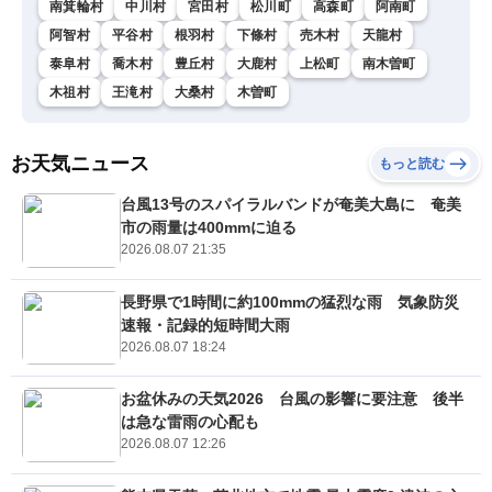
南箕輪村
中川村
宮田村
松川町
高森町
阿南町
阿智村
平谷村
根羽村
下條村
売木村
天龍村
泰阜村
喬木村
豊丘村
大鹿村
上松町
南木曽町
木祖村
王滝村
大桑村
木曽町
お天気ニュース
もっと読む
台風13号のスパイラルバンドが奄美大島に 奄美
市の雨量は400mmに迫る
2026.08.07 21:35
長野県で1時間に約100mmの猛烈な雨 気象防災
速報・記録的短時間大雨
2026.08.07 18:24
お盆休みの天気2026 台風の影響に要注意 後半
は急な雷雨の心配も
2026.08.07 12:26