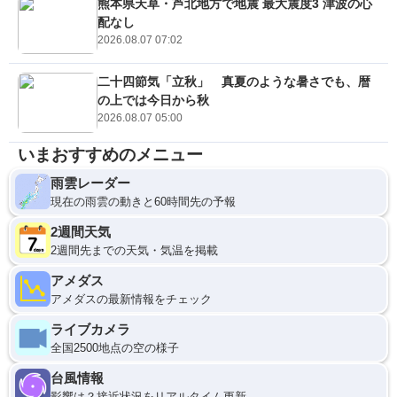
熊本県天草・芦北地方で地震 最大震度3 津波の心
配なし
2026.08.07 07:02
二十四節気「立秋」 真夏のような暑さでも、暦
の上では今日から秋
2026.08.07 05:00
いまおすすめのメニュー
雨雲レーダー
現在の雨雲の動きと60時間先の予報
2週間天気
2週間先までの天気・気温を掲載
アメダス
アメダスの最新情報をチェック
ライブカメラ
全国2500地点の空の様子
台風情報
影響は？接近状況をリアルタイム更新