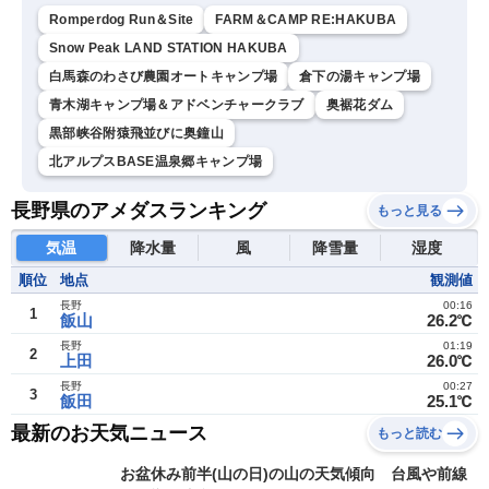
Romperdog Run＆Site
FARM＆CAMP RE:HAKUBA
Snow Peak LAND STATION HAKUBA
白馬森のわさび農園オートキャンプ場
倉下の湯キャンプ場
青木湖キャンプ場＆アドベンチャークラブ
奥裾花ダム
黒部峡谷附猿飛並びに奥鐘山
北アルプスBASE温泉郷キャンプ場
長野県のアメダスランキング
もっと見る
気温
降水量
風
降雪量
湿度
順位
地点
観測値
長野
00:16
1
飯山
26.2℃
長野
01:19
2
上田
26.0℃
長野
00:27
3
飯田
25.1℃
最新のお天気ニュース
もっと読む
お盆休み前半(山の日)の山の天気傾向 台風や前線