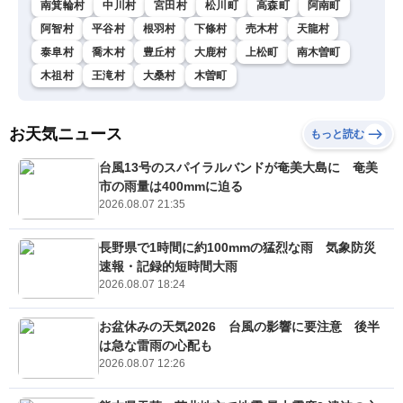
南箕輪村
中川村
宮田村
松川町
高森町
阿南町
阿智村
平谷村
根羽村
下條村
売木村
天龍村
泰阜村
喬木村
豊丘村
大鹿村
上松町
南木曽町
木祖村
王滝村
大桑村
木曽町
お天気ニュース
もっと読む
台風13号のスパイラルバンドが奄美大島に 奄美
市の雨量は400mmに迫る
2026.08.07 21:35
長野県で1時間に約100mmの猛烈な雨 気象防災
速報・記録的短時間大雨
2026.08.07 18:24
お盆休みの天気2026 台風の影響に要注意 後半
は急な雷雨の心配も
2026.08.07 12:26