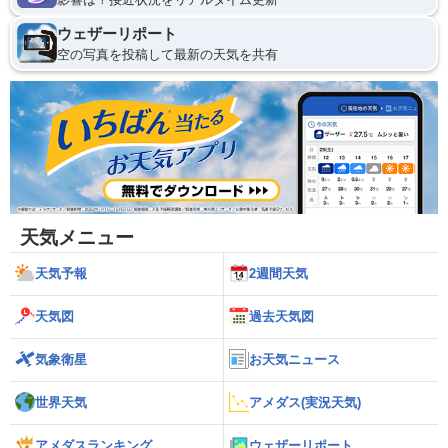
ウェザーリポート
空の写真を投稿して最新の天気を共有
天気メニュー
天気予報
2週間天気
天気図
過去天気図
気象衛星
お天気ニュース
世界天気
アメダス(実況天気)
アメダスランキング
ウェザーリポート