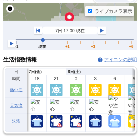
生活指数情報
アイコンの説明
日
7日(金)
8日(土)
18
21
0
3
6
9
時間
熱中症
天気痛
洗濯