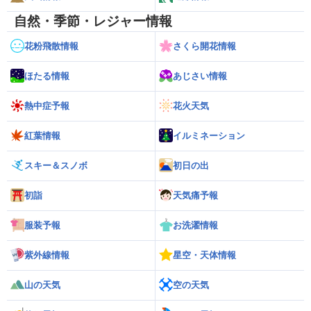
自然・季節・レジャー情報
花粉飛散情報
さくら開花情報
ほたる情報
あじさい情報
熱中症予報
花火天気
紅葉情報
イルミネーション
スキー＆スノボ
初日の出
初詣
天気痛予報
服装予報
お洗濯情報
紫外線情報
星空・天体情報
山の天気
空の天気