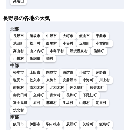
高尾山
長野県の各地の天気
北部
長野市
須坂市
中野市
大町市
飯山市
千曲市
池田町
松川村
白馬村
小谷村
坂城町
小布施町
高山村
山ノ内町
木島平村
野沢温泉村
信濃町
小川村
飯綱町
栄村
中部
松本市
上田市
岡谷市
諏訪市
小諸市
茅野市
塩尻市
佐久市
東御市
安曇野市
小海町
川上村
南牧村
南相木村
北相木村
佐久穂町
軽井沢町
御代田町
立科町
青木村
長和町
下諏訪町
富士見町
原村
麻績村
生坂村
山形村
朝日村
筑北村
南部
飯田市
伊那市
駒ヶ根市
辰野町
箕輪町
飯島町