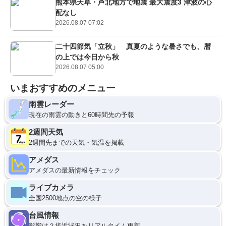
熊本県天草・芦北地方で地震 最大震度3 津波の心
配なし
2026.08.07 07:02
二十四節気「立秋」 真夏のような暑さでも、暦
の上では今日から秋
2026.08.07 05:00
いまおすすめのメニュー
雨雲レーダー
現在の雨雲の動きと60時間先の予報
2週間天気
2週間先までの天気・気温を掲載
アメダス
アメダスの最新情報をチェック
ライブカメラ
全国2500地点の空の様子
台風情報
影響は？接近状況をリアルタイム更新