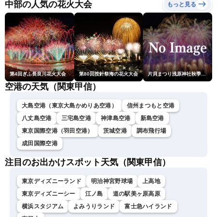
中部の人気の花火大会
もっと見る
第4回ぎふ長良川花火大会
第80回按針祭海の花火大会
片貝まつり浅原神社秋季例大祭奉納大煙火
空港の天気（関東甲信）
大島空港（東京大島かめりあ空港）
信州まつもと空港
八丈島空港
三宅島空港
神津島空港
新島空港
東京国際空港（羽田空港）
茨城空港
調布飛行場
成田国際空港
注目のお出かけスポット天気（関東甲信）
東京ディズニーランド
明治神宮野球場
上高地
東京ディズニーシー
江ノ島
道の駅美ヶ原高原
横浜スタジアム
よみうりランド
富士急ハイランド