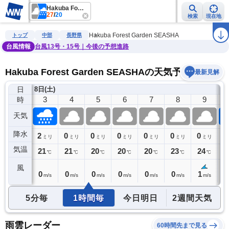
Hakuba Forest Garden SEASHA
27
/
20
検索
現在地
雨雲レーダー
台風情報
地震情報
警報・注意報
2週間天気
ラ
Hakuba Forest Garden SEASHA
トップ
中部
長野県
台風情報
台風13号・15号｜今後の予想進路
Hakuba Forest Garden SEASHAの天気予報
最新見解
日
8日(土)
2
3
4
5
6
7
8
9
時
天気
降水
2
2
0
0
0
0
0
0
1
ミリ
ミリ
ミリ
ミリ
ミリ
ミリ
ミリ
ミリ
気温
21
21
21
20
20
20
23
24
2
℃
℃
℃
℃
℃
℃
℃
℃
風
0
0
0
0
0
0
0
1
1
m/s
m/s
m/s
m/s
m/s
m/s
m/s
m/s
5分毎
1時間毎
今日明日
2週間天気
雨雲レーダー
60時間先まで見る