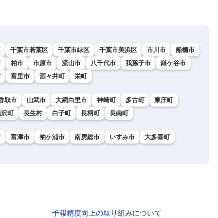
区
千葉市若葉区
千葉市緑区
千葉市美浜区
市川市
船橋市
市
柏市
市原市
流山市
八千代市
我孫子市
鎌ケ谷市
市
富里市
酒々井町
栄町
香取市
山武市
大網白里市
神崎町
多古町
東庄町
睦沢町
長生村
白子町
長柄町
長南町
市
富津市
袖ケ浦市
南房総市
いすみ市
大多喜町
予報精度向上の取り組みについて