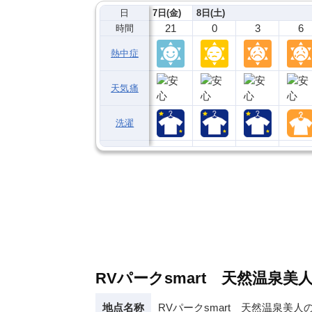
日
7日(金)
8日(土)
21
0
3
6
時間
熱中症
天気痛
洗濯
RVパークsmart 天然温泉
地点名称
RVパークsmart 天然温泉美人