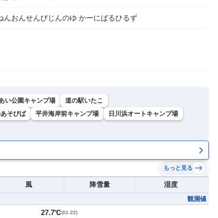
ねんおんせんびじんのゆ かーにばるひるず
あい公園キャンプ場
道の駅いたこ
のあそびば
平井海岸前キャンプ場
日川浜オートキャンプ場
もっと見る
風
降雪量
湿度
観測値
27.7℃
(
01:22
)