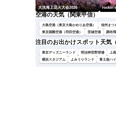
大洗海上花火大会2026
rockin’
空港の天気（関東甲信）
大島空港（東京大島かめりあ空港）
信州まつ
東京国際空港（羽田空港）
茨城空港
調布
注目のお出かけスポット天気
東京ディズニーランド
明治神宮野球場
上
横浜スタジアム
よみうりランド
富士急ハ