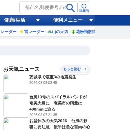
現在地
健康/生活
便利メニュー
風レーダー
雷レーダー
山の天気
花粉飛散情報
世界天気
お天気ニュース
もっと読む
9日(日)
茨城県で震度3の地震発生
7
18
19
20
21
22
23
0
1
2026.08.08 03:45
台風13号のスパイラルバンドが
0
0
0
0
0
0
0
0
奄美大島に 奄美市の雨量は
リ
ミリ
ミリ
ミリ
ミリ
ミリ
ミリ
ミリ
ミリ
400mmに迫る
27
26
25
24
24
24
23
23
℃
℃
℃
℃
℃
℃
℃
℃
℃
2026.08.07 21:35
お盆休みの天気2026 台風の影
3
2
1
1
1
1
0
0
/s
m/s
m/s
m/s
m/s
m/s
m/s
m/s
m/s
響に要注意 後半は急な雷雨の心