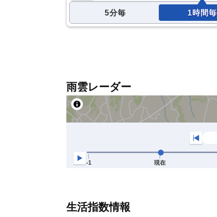
5分毎
1時間毎
雨雲レーダー
生活指数情報