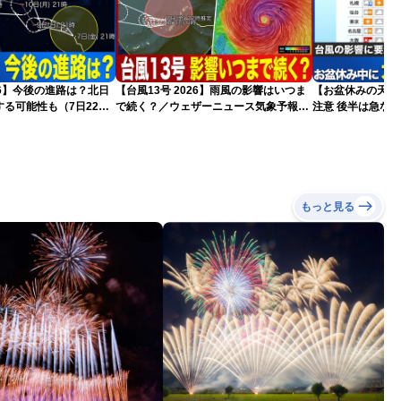
026】今後の進路は？北日
【台風13号 2026】雨風の影響はいつま
【お盆休みの天気2
る可能性も（7日22時
で続く？／ウェザーニュース気象予報士
注意 後半は急な
解説（7日22時情報）
もっと見る