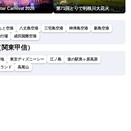
star Carnival 2026
第71回とりで利根川大花火
もと空港
八丈島空港
三宅島空港
神津島空港
新島空港
飛行場
成田国際空港
（関東甲信）
高地
東京ディズニーシー
江ノ島
道の駅美ヶ原高原
イランド
高尾山