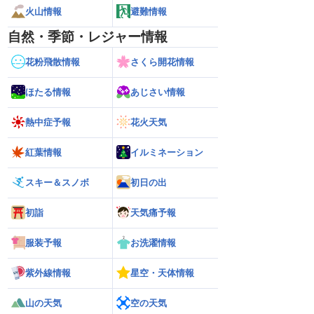
火山情報
避難情報
自然・季節・レジャー情報
花粉飛散情報
さくら開花情報
ほたる情報
あじさい情報
熱中症予報
花火天気
紅葉情報
イルミネーション
スキー＆スノボ
初日の出
初詣
天気痛予報
服装予報
お洗濯情報
紫外線情報
星空・天体情報
山の天気
空の天気