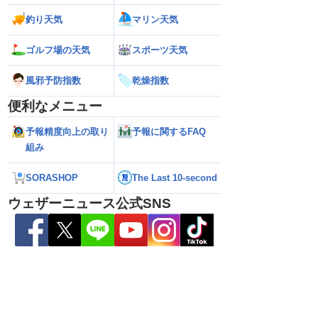
釣り天気
マリン天気
ゴルフ場の天気
スポーツ天気
026】台風の影響に要
【ゲリラ雷雨】長野県で1時間に約
【台風13号 202
風邪予防指数
乾燥指数
雷雨の心配も
100mmの猛烈な雨／気象防災速報・記
強い」勢力に再発
録的短時間大雨
（7日18時最新情報
便利なメニュー
予報精度向上の取り
予報に関するFAQ
組み
SORASHOP
The Last 10-second
ウェザーニュース公式SNS