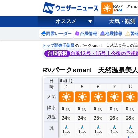
RVパークsmart 天
32
/
24
オススメ
天気・観測
雨雲レーダー
台風情報
地震情報
警
トップ
関東
千葉県
RVパークsmart 天然温泉美人の
台風情報
台風13号・15号｜今後の予想
RVパークsmart 天然温泉
日
8日(土)
0
1
2
3
4
5
6
7
8
時
天気
降水
0
0
0
0
0
0
0
0
ミリ
ミリ
ミリ
ミリ
ミリ
ミリ
ミリ
ミリ
ミリ
気温
25
25
24
24
24
24
25
26
28
℃
℃
℃
℃
℃
℃
℃
℃
℃
風
2
1
1
1
1
1
1
1
2
m/s
m/s
m/s
m/s
m/s
m/s
m/s
m/s
m/s