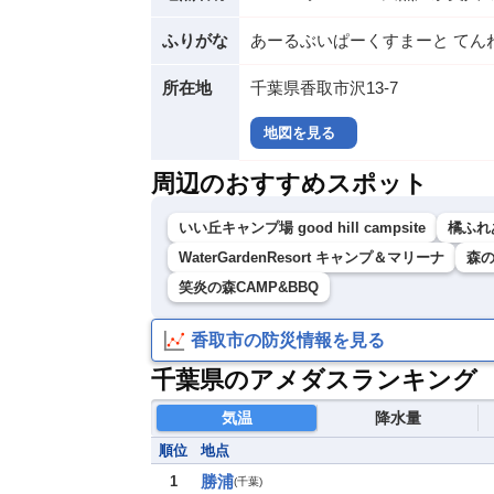
ふりがな
あーるぶいぱーくすまーと てん
所在地
千葉県香取市沢13-7
地図を見る
周辺のおすすめスポット
いい丘キャンプ場 good hill campsite
橘ふれ
WaterGardenResort キャンプ＆マリーナ
森
笑炎の森CAMP&BBQ
香取市の防災情報を見る
千葉県のアメダスランキング
気温
降水量
順位
地点
勝浦
1
(
千葉
)