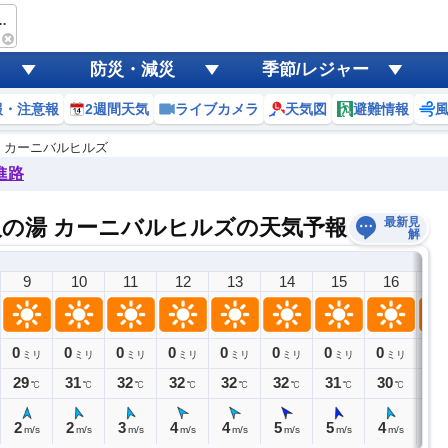
然温泉美人の湯 カーニバルヒルズ
防災・減災
季節/レジャー
報・注意報
2週間天気
ライブカメラ
天気図
避難情報
湯 カーニバルヒルズ
進路
美人の湯 カーニバルヒルズの天気予報
最新見
解
9
10
11
12
13
14
15
16
1
0
0
0
0
0
0
0
0
0
ミリ
ミリ
ミリ
ミリ
ミリ
ミリ
ミリ
ミリ
ミ
29
31
32
32
32
32
31
30
28
℃
℃
℃
℃
℃
℃
℃
℃
2
2
3
4
4
5
5
4
4
m/s
m/s
m/s
m/s
m/s
m/s
m/s
m/s
m