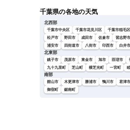
千葉県の各地の天気
北西部
千葉市中央区
千葉市花見川区
千葉市稲毛
松戸市
野田市
成田市
佐倉市
習志野
浦安市
四街道市
八街市
印西市
白井
北東部
銚子市
茂原市
東金市
旭市
匝瑳市
九十九里町
芝山町
横芝光町
一宮町
南部
館山市
木更津市
勝浦市
鴨川市
君津
御宿町
鋸南町