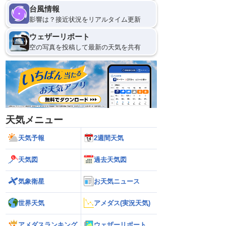
台風情報
影響は？接近状況をリアルタイム更新
ウェザーリポート
空の写真を投稿して最新の天気を共有
天気メニュー
天気予報
2週間天気
天気図
過去天気図
気象衛星
お天気ニュース
世界天気
アメダス(実況天気)
アメダスランキング
ウェザーリポート