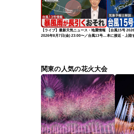
【ライブ】最新天気ニュース・地震情報
【台風15号 2
2026年8月7日(金) 23:00〜／台風13号の
本に接近・上陸す
影響長引く 〈ウェザーニュースLiVE・
情報）
川畑玲〉
関東の人気の花火大会