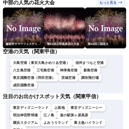
ースLiVEアフタヌーン・戸
中部の人気の花火大会
もっと見る
北美月／宇野沢達也〉
越前市サマーフェスティバル花火大会
第62回石和温泉花火大会
第44回三国花火
空港の天気（関東甲信）
大島空港（東京大島かめりあ空港）
信州まつもと空港
八丈島空港
三宅島空港
神津島空港
新島空港
東京国際空港（羽田空港）
茨城空港
調布飛行場
成田国際空港
注目のお出かけスポット天気（関東甲信）
東京ディズニーランド
上高地
東京ディズニーシー
明治神宮野球場
江ノ島
道の駅美ヶ原高原
横浜スタジアム
よみうりランド
富士急ハイランド