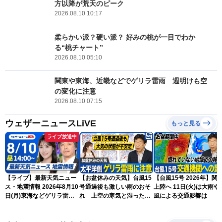
方以降が荒天のピーク
2026.08.10 10:17
柔らかい派？硬い派？ 好みの桃が一目でわか
る“桃チャート”
2026.08.10 05:10
関東や東海、近畿などでゲリラ雷雨 週明けも空
の変化に注意
2026.08.10 07:15
ウェザーニュースLiVE
もっと見る
ライブ放送中
【ライブ】最新天気ニュー
【お盆休みの天気】台風15
【台風15号 2026年】関
ス・地震情報 2026年8月10
号通過後も激しい雨のおそ
上陸へ 11日(火)は大雨や
日(月)東海などゲリラ雷雨
れ 上空の寒気と湿った空
風による交通影響は
に注意 東北や関東は早めの
気でゲリラ雷雨に注意
台風対策を〈ウェザーニュ