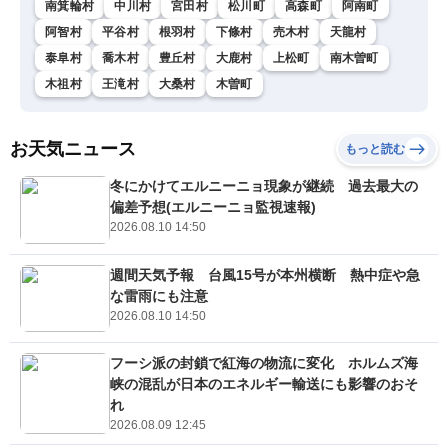
南箕輪村
中川村
宮田村
松川町
高森町
阿南町
阿智村
平谷村
根羽村
下條村
売木村
天龍村
泰阜村
喬木村
豊丘村
大鹿村
上松町
南木曽町
木祖村
王滝村
大桑村
木曽町
お天気ニュース
もっと読む
冬にかけてエルニーニョ現象が継続 過去最大の
偏差予想(エルニーニョ監視速報)
2026.08.10 14:50
週間天気予報 台風15号が本州横断 熱中症や急
な雷雨にも注意
2026.08.10 14:50
フーシ派の封鎖で紅海の物流に変化 ホルムズ海
峡の混乱が日本のエネルギー輸送にも影響のおそ
れ
2026.08.09 12:45