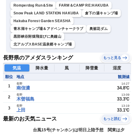
Romperdog Run＆Site
FARM＆CAMP RE:HAKUBA
Snow Peak LAND STATION HAKUBA
倉下の湯キャンプ場
Hakuba Forest Garden SEASHA
青木湖キャンプ場＆アドベンチャークラブ
奥裾花ダム
黒部峡谷附猿飛並びに奥鐘山
北アルプスBASE温泉郷キャンプ場
長野県のアメダスランキング
もっと見る
気温
降水量
風
降雪量
湿度
順位
地点
観測値
長野
14:27
1
南信濃
34.8℃
長野
13:09
2
木曽福島
33.3℃
長野
13:19
3
上田
33.1℃
最新のお天気ニュース
もっと読む
台風15号(チャンホン)は明日上陸予想 関東は夕