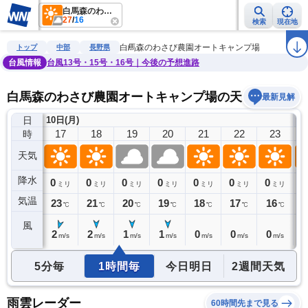
白馬森のわさび農園オートキャンプ場
27
/
16
検索
現在地
雨雲レーダー
台風情報
地震情報
警報・注意報
2週間天気
ラ
白馬森のわさび農園オートキャンプ場
トップ
中部
長野県
台風情報
台風13号・15号・16号｜今後の予想進路
白馬森のわさび農園オートキャンプ場の天気予報
最新見解
日
10日(月)
11
16
17
18
19
20
21
22
23
時
天気
降水
0
0
0
0
0
0
0
0
0
ミリ
ミリ
ミリ
ミリ
ミリ
ミリ
ミリ
ミリ
気温
24
23
21
20
19
18
17
16
1
℃
℃
℃
℃
℃
℃
℃
℃
風
2
2
2
1
1
0
0
0
0
m/s
m/s
m/s
m/s
m/s
m/s
m/s
m/s
5分毎
1時間毎
今日明日
2週間天気
雨雲レーダー
60時間先まで見る