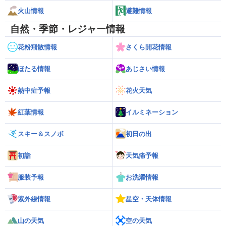
火山情報
避難情報
自然・季節・レジャー情報
花粉飛散情報
さくら開花情報
ほたる情報
あじさい情報
熱中症予報
花火天気
紅葉情報
イルミネーション
スキー＆スノボ
初日の出
初詣
天気痛予報
服装予報
お洗濯情報
紫外線情報
星空・天体情報
山の天気
空の天気