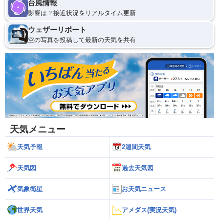
台風情報
影響は？接近状況をリアルタイム更新
ウェザーリポート
空の写真を投稿して最新の天気を共有
天気メニュー
天気予報
2週間天気
天気図
過去天気図
気象衛星
お天気ニュース
世界天気
アメダス(実況天気)