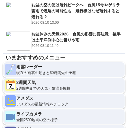
お盆の空の便は混雑ピークへ 台風15号やゲリラ
雷雨で遅延の可能性も 飛行機はなぜ混雑すると
遅れる？
2026.08.10 13:00
お盆休みの天気2026 台風の影響に要注意 後半
は太平洋側中心に曇りや雨
2026.08.10 11:40
いまおすすめのメニュー
雨雲レーダー
現在の雨雲の動きと60時間先の予報
2週間天気
2週間先までの天気・気温を掲載
アメダス
アメダスの最新情報をチェック
ライブカメラ
全国2500地点の空の様子