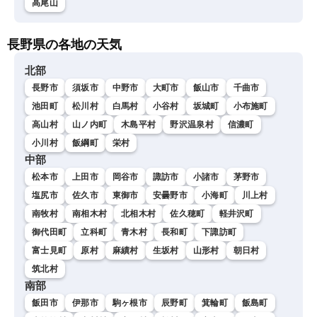
高尾山
長野県の各地の天気
北部
長野市
須坂市
中野市
大町市
飯山市
千曲市
池田町
松川村
白馬村
小谷村
坂城町
小布施町
高山村
山ノ内町
木島平村
野沢温泉村
信濃町
小川村
飯綱町
栄村
中部
松本市
上田市
岡谷市
諏訪市
小諸市
茅野市
塩尻市
佐久市
東御市
安曇野市
小海町
川上村
南牧村
南相木村
北相木村
佐久穂町
軽井沢町
御代田町
立科町
青木村
長和町
下諏訪町
富士見町
原村
麻績村
生坂村
山形村
朝日村
筑北村
南部
飯田市
伊那市
駒ヶ根市
辰野町
箕輪町
飯島町