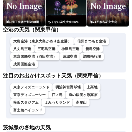
川口商工会議所創立90周年・青年部40周年・女性会30周年記念 第6回川口花火大会
ちくせい花火大会2026
第74回熊谷花火大会
空港の天気（関東甲信）
大島空港（東京大島かめりあ空港）
信州まつもと空港
八丈島空港
三宅島空港
神津島空港
新島空港
東京国際空港（羽田空港）
茨城空港
調布飛行場
成田国際空港
注目のお出かけスポット天気（関東甲信）
東京ディズニーランド
明治神宮野球場
上高地
東京ディズニーシー
江ノ島
道の駅美ヶ原高原
横浜スタジアム
よみうりランド
高尾山
富士急ハイランド
茨城県の各地の天気