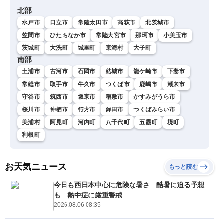
北部
水戸市
日立市
常陸太田市
高萩市
北茨城市
笠間市
ひたちなか市
常陸大宮市
那珂市
小美玉市
茨城町
大洗町
城里町
東海村
大子町
南部
土浦市
古河市
石岡市
結城市
龍ケ崎市
下妻市
常総市
取手市
牛久市
つくば市
鹿嶋市
潮来市
守谷市
筑西市
坂東市
稲敷市
かすみがうら市
桜川市
神栖市
行方市
鉾田市
つくばみらい市
美浦村
阿見町
河内町
八千代町
五霞町
境町
利根町
お天気ニュース
もっと読む
今日も西日本中心に危険な暑さ 酷暑に迫る予想
も 熱中症に厳重警戒
2026.08.06 08:35