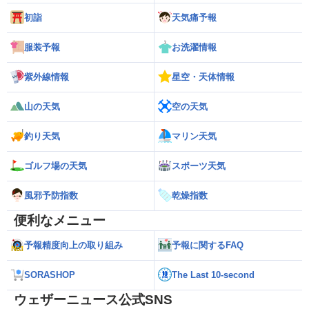
初詣
天気痛予報
服装予報
お洗濯情報
紫外線情報
星空・天体情報
山の天気
空の天気
釣り天気
マリン天気
ゴルフ場の天気
スポーツ天気
風邪予防指数
乾燥指数
便利なメニュー
予報精度向上の取り組み
予報に関するFAQ
SORASHOP
The Last 10-second
ウェザーニュース公式SNS