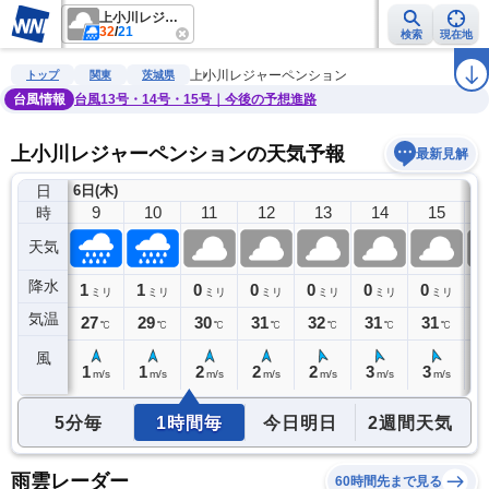
上小川レジャーペンション
32
/
21
検索
現在地
雨雲レーダー
台風情報
地震情報
警報・注意報
2週間天気
ラ
上小川レジャーペンション
トップ
関東
茨城県
台風情報
台風13号・14号・15号｜今後の予想進路
上小川レジャーペンションの天気予報
最新見解
日
6日(木)
8
9
10
11
12
13
14
15
時
天気
降水
0
1
1
0
0
0
0
0
0
ミリ
ミリ
ミリ
ミリ
ミリ
ミリ
ミリ
ミリ
気温
25
27
29
30
31
32
31
31
3
℃
℃
℃
℃
℃
℃
℃
℃
風
1
1
1
2
2
2
3
3
3
m/s
m/s
m/s
m/s
m/s
m/s
m/s
m/s
5分毎
1時間毎
今日明日
2週間天気
雨雲レーダー
60時間先まで見る