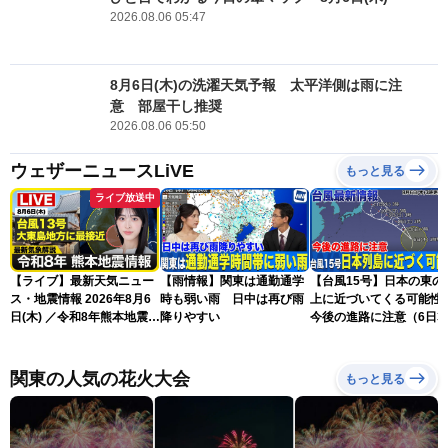
2026.08.06 05:47
8月6日(木)の洗濯天気予報 太平洋側は雨に注
意 部屋干し推奨
2026.08.06 05:50
ウェザーニュースLiVE
もっと見る
ライブ放送中
【ライブ】最新天気ニュー
【雨情報】関東は通勤通学
【台風15号】日本の東の
ス・地震情報 2026年8月6
時も弱い雨 日中は再び雨
上に近づいてくる可能
日(木) ／令和8年熊本地震情
降りやすい
今後の進路に注意（6日3
報／台風13号が大東島地方
更新）
に最接近 沖縄は荒天警戒
〈ウェザーニュースLiVEサ
関東の人気の花火大会
もっと見る
ンシャイン・松本真央／山
口剛央〉