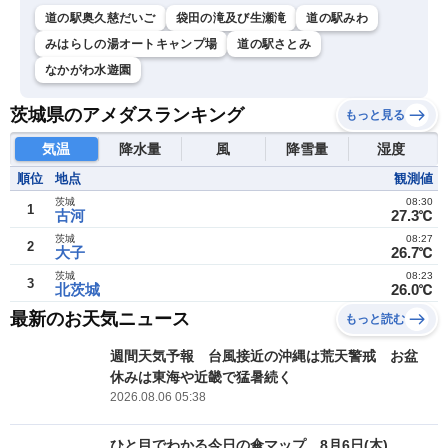
道の駅奥久慈だいご
袋田の滝及び生瀬滝
道の駅みわ
みはらしの湯オートキャンプ場
道の駅さとみ
なかがわ水遊園
茨城県のアメダスランキング
もっと見る
気温
降水量
風
降雪量
湿度
順位
地点
観測値
茨城
08:30
1
古河
27.3℃
茨城
08:27
2
大子
26.7℃
茨城
08:23
3
北茨城
26.0℃
最新のお天気ニュース
もっと読む
週間天気予報 台風接近の沖縄は荒天警戒 お盆
休みは東海や近畿で猛暑続く
2026.08.06 05:38
ひと目でわかる今日の傘マップ 8月6日(木)