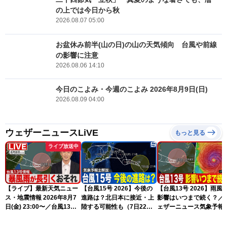
の上では今日から秋
2026.08.07 05:00
お盆休み前半(山の日)の山の天気傾向 台風や前線
の影響に注意
2026.08.06 14:10
今日のこよみ・今週のこよみ 2026年8月9日(日)
2026.08.09 04:00
ウェザーニュースLiVE
もっと見る
ライブ放送中
【ライブ】最新天気ニュー
【台風15号 2026】今後の
【台風13号 2026】雨風
ス・地震情報 2026年8月7
進路は？北日本に接近・上
影響はいつまで続く？／
日(金) 23:00〜／台風13号
陸する可能性も（7日22時
ェザーニュース気象予報
の影響長引く 〈ウェザーニ
情報）
解説（7日22時情報）
ュースLiVE・川畑玲〉