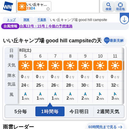
いい丘キャンプ場 good hill campsite
33
/
24
検索
現在地
雨雲レーダー
台風情報
地震情報
警報・注意報
2週間天気
ラ
いい丘キャンプ場 good hill campsite
トップ
関東
千葉県
台風情報
台風13号・15号｜今後の予想進路
いい丘キャンプ場 good hill campsiteの天気予報
最新見解
日
8日(土)
4
5
6
7
8
9
10
11
時
天気
降水
0
0
0
0
0
0
0
0
0
ミリ
ミリ
ミリ
ミリ
ミリ
ミリ
ミリ
ミリ
気温
25
24
25
26
28
30
31
32
3
℃
℃
℃
℃
℃
℃
℃
℃
風
1
1
1
1
2
2
2
3
3
m/s
m/s
m/s
m/s
m/s
m/s
m/s
m/s
5分毎
1時間毎
今日明日
2週間天気
雨雲レーダー
60時間先まで見る