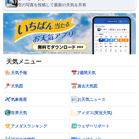
空の写真を投稿して最新の天気を共有
天気メニュー
天気予報
2週間天気
天気図
過去天気図
気象衛星
お天気ニュース
世界天気
アメダス(実況天気)
アメダスランキング
ウェザーリポート