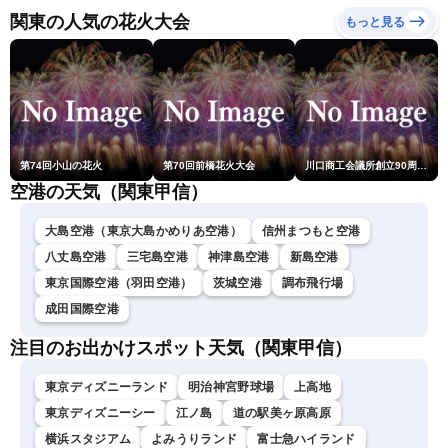
関東の人気の花火大会
もっと見る
第74回小山の花火
第70回前橋花火大会
川口商工会議所創立90周年・青年部40周年・女性会30周年記念 第6回川口花火大会
空港の天気（関東甲信）
大島空港（東京大島かめりあ空港）
信州まつもと空港
八丈島空港
三宅島空港
神津島空港
新島空港
東京国際空港（羽田空港）
茨城空港
調布飛行場
成田国際空港
注目のお出かけスポット天気（関東甲信）
東京ディズニーランド
明治神宮野球場
上高地
東京ディズニーシー
江ノ島
道の駅美ヶ原高原
横浜スタジアム
よみうりランド
富士急ハイランド