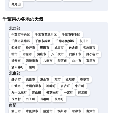
高尾山
千葉県の各地の天気
北西部
千葉市中央区
千葉市花見川区
千葉市稲毛区
千葉市若葉区
千葉市緑区
千葉市美浜区
市川市
船橋市
松戸市
野田市
成田市
佐倉市
習志野市
柏市
市原市
流山市
八千代市
我孫子市
鎌ケ谷市
浦安市
四街道市
八街市
印西市
白井市
富里市
酒々井町
栄町
北東部
銚子市
茂原市
東金市
旭市
匝瑳市
香取市
山武市
大網白里市
神崎町
多古町
東庄町
九十九里町
芝山町
横芝光町
一宮町
睦沢町
長生村
白子町
長柄町
長南町
南部
館山市
木更津市
勝浦市
鴨川市
君津市
富津市