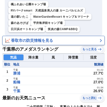
橘ふれあい公園キャンプ場
RVパークsmart 天然温泉美人の湯 カーニバルヒルズ
道の駅いたこ
WaterGardenResort キャンプ＆マリーナ
森のあそびば
平井海岸前キャンプ場
日川浜オートキャンプ場
笑炎の森CAMP&BBQ
香取市の防災情報を見る
千葉県のアメダスランキング
もっと見る
気温
降水量
風
降雪量
湿度
順位
地点
観測値
千葉
01:22
1
勝浦
27.7℃
千葉
00:21
2
船橋
27.0℃
千葉
01:34
3
千葉
26.9℃
最新のお天気ニュース
もっと読む
二十四節気「立秋」 真夏のような暑さでも、暦