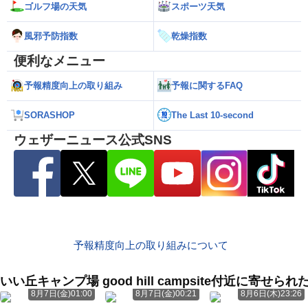
ゴルフ場の天気
スポーツ天気
風邪予防指数
乾燥指数
便利なメニュー
予報精度向上の取り組み
予報に関するFAQ
SORASHOP
The Last 10-second
ウェザーニュース公式SNS
予報精度向上の取り組みについて
いい丘キャンプ場 good hill campsite付近に寄せ
8月7日(金)01:00
8月7日(金)00:21
8月6日(木)23:26