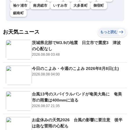
袖ケ浦市
南房総市
いすみ市
大多喜町
御宿町
鋸南町
お天気ニュース
もっと読む
茨城県北部でM3.9の地震 日立市で震度3 津波
の心配なし
2026.08.08 03:48
今日のこよみ・今週のこよみ 2026年8月8日(土)
2026.08.08 04:00
台風13号のスパイラルバンドが奄美大島に 奄美
市の雨量は400mmに迫る
2026.08.07 21:35
お盆休みの天気2026 台風の影響に要注意 後半
は急な雷雨の心配も