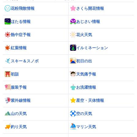
花粉飛散情報
さくら開花情報
ほたる情報
あじさい情報
熱中症予報
花火天気
紅葉情報
イルミネーション
スキー＆スノボ
初日の出
初詣
天気痛予報
服装予報
お洗濯情報
紫外線情報
星空・天体情報
山の天気
空の天気
釣り天気
マリン天気