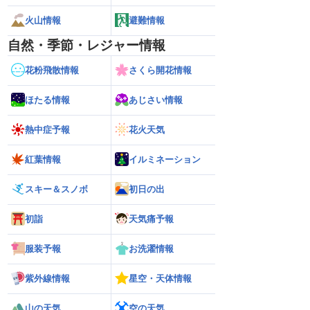
火山情報
避難情報
自然・季節・レジャー情報
花粉飛散情報
さくら開花情報
ほたる情報
あじさい情報
熱中症予報
花火天気
紅葉情報
イルミネーション
スキー＆スノボ
初日の出
初詣
天気痛予報
服装予報
お洗濯情報
紫外線情報
星空・天体情報
山の天気
空の天気