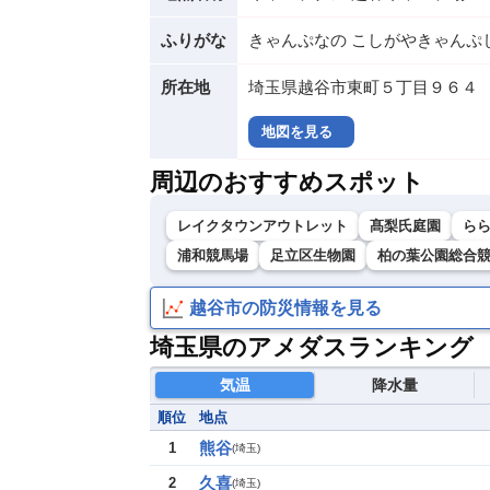
ふりがな
きゃんぷなの こしがやきゃんぷ
所在地
埼玉県越谷市東町５丁目９６４
地図を見る
周辺のおすすめスポット
レイクタウンアウトレット
髙梨氏庭園
ら
浦和競馬場
足立区生物園
柏の葉公園総合
越谷市の防災情報を見る
埼玉県のアメダスランキング
気温
降水量
順位
地点
熊谷
1
(
埼玉
)
久喜
2
(
埼玉
)