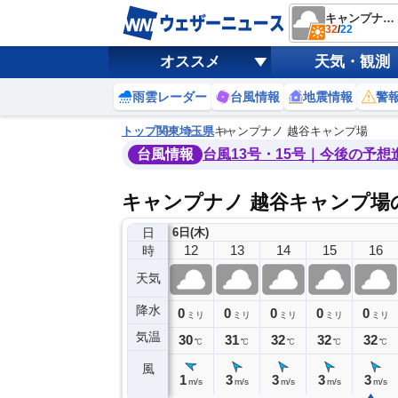
キャンプナノ 越谷キャンプ場
32
/
22
オススメ
天気・観測
雨雲レーダー
台風情報
地震情報
警
トップ
関東
埼玉県
キャンプナノ 越谷キャンプ場
台風情報
台風13号・15号｜今後の予想
キャンプナノ 越谷キャンプ
日
6日(木)
8
9
10
11
12
13
14
15
16
時
天気
降水
0
0
0
0
0
0
0
0
ミリ
ミリ
ミリ
ミリ
ミリ
ミリ
ミリ
ミリ
ミリ
気温
25
27
29
29
30
31
32
32
32
℃
℃
℃
℃
℃
℃
℃
℃
℃
風
1
1
1
0
1
3
3
3
3
m/s
m/s
m/s
m/s
m/s
m/s
m/s
m/s
m/s