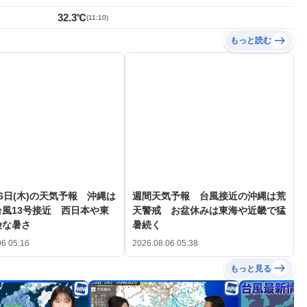
32.3℃
(
11:10
)
もっと読む
6日(木)の天気予報 沖縄は
週間天気予報 台風接近の沖縄は荒
風13号接近 西日本や東
天警戒 お盆休みは東海や近畿で猛
険な暑さ
暑続く
06 05:16
2026.08.06 05:38
もっと見る