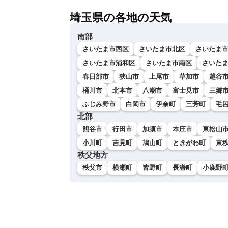
埼玉県の各地の天気
南部
さいたま市西区
さいたま市北区
さいたま
さいたま市浦和区
さいたま市南区
さいた
春日部市
狭山市
上尾市
草加市
越谷
桶川市
北本市
八潮市
富士見市
三郷
ふじみ野市
白岡市
伊奈町
三芳町
毛
北部
熊谷市
行田市
加須市
本庄市
東松山
小川町
吉見町
鳩山町
ときがわ町
東
秩父地方
秩父市
横瀬町
皆野町
長瀞町
小鹿野