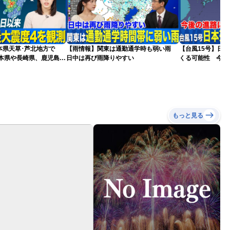
本県天草･芦北地方で
【雨情報】関東は通勤通学時も弱い雨
【台風15号】日
熊本県や長崎県、鹿児島県
日中は再び雨降りやすい
くる可能性 今後
更新）
もっと見る