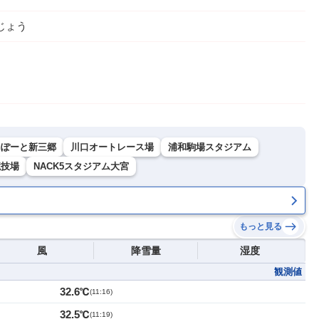
じょう
らぽーと新三郷
川口オートレース場
浦和駒場スタジアム
競技場
NACK5スタジアム大宮
もっと見る
風
降雪量
湿度
観測値
32.6℃
(
11:16
)
32.5℃
(
11:19
)