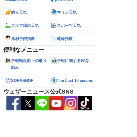
釣り天気
マリン天気
ゴルフ場の天気
スポーツ天気
本の東の海上に近づいて
【台風13号】沖縄・大東島地方に接近
【予報士解説】台
の進路に注意（6日3時
接近前から荒天のおそれ（6日5時更新）
「ERC」とは
風邪予防指数
乾燥指数
便利なメニュー
予報精度向上の取り
予報に関するFAQ
組み
SORASHOP
The Last 10-second
ウェザーニュース公式SNS