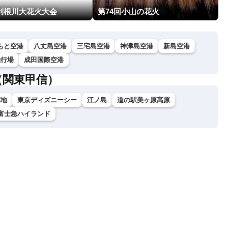
回利根川大花火大会
第74回小山の花火
もと空港
八丈島空港
三宅島空港
神津島空港
新島空港
飛行場
成田国際空港
（関東甲信）
高地
東京ディズニーシー
江ノ島
道の駅美ヶ原高原
富士急ハイランド