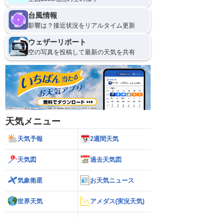
台風情報
12
影響は？接近状況をリアルタイム更新
ウェザーリポート
空の写真を投稿して最新の天気を共有
天気メニュー
天気予報
2週間天気
天気図
過去天気図
気象衛星
お天気ニュース
世界天気
アメダス(実況天気)