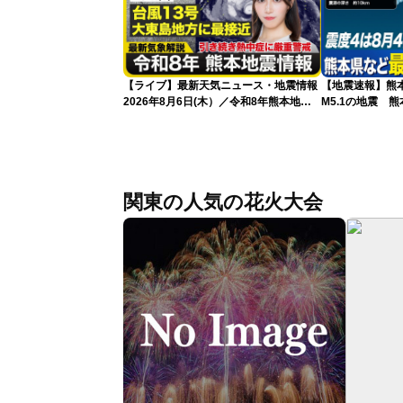
【ライブ】最新天気ニュース・地震情報
【地震速報】熊
2026年8月6日(木）／令和8年熊本地震
M5.1の地震 
情報／台風13号が大東島地方に最接近
で震度4を観測
沖縄は荒天警戒 〈ウェザーニュース
LiVEコーヒータイム・魚住茉由／山口剛
央〉
関東の人気の花火大会