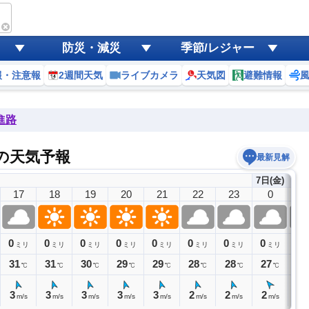
防災・減災
季節/レジャー
報・注意報
2週間天気
ライブカメラ
天気図
避難情報
進路
場の天気予報
最新見解
7日(金)
17
18
19
20
21
22
23
0
1
0
0
0
0
0
0
0
0
0
ミリ
ミリ
ミリ
ミリ
ミリ
ミリ
ミリ
ミリ
31
31
30
29
29
28
28
27
27
℃
℃
℃
℃
℃
℃
℃
℃
3
3
3
3
3
2
2
2
1
m/s
m/s
m/s
m/s
m/s
m/s
m/s
m/s
m