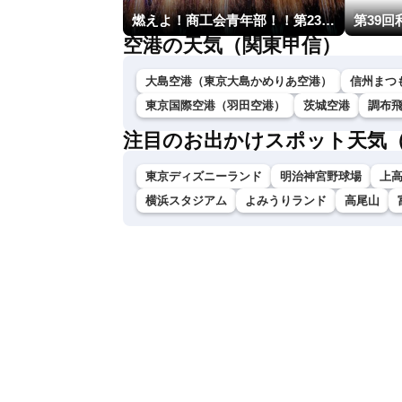
燃えよ！商工会青年部！！第23回こうのす花火大会
第39
空港の天気（関東甲信）
大島空港（東京大島かめりあ空港）
信州まつ
東京国際空港（羽田空港）
茨城空港
調布
注目のお出かけスポット天気
東京ディズニーランド
明治神宮野球場
上
横浜スタジアム
よみうりランド
高尾山