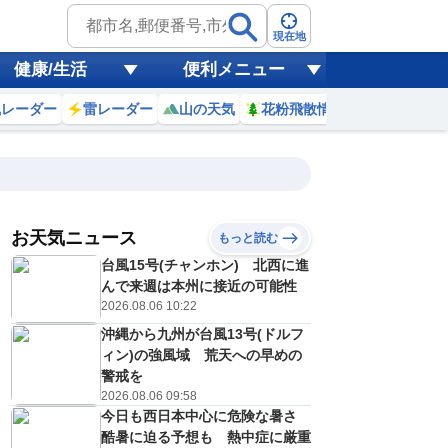
現在地
健康/生活
便利メニュー
風レーダー
雷レーダー
山の天気
花粉飛散情報
世界天気
お天気ニュース
もっと読む
台風15号(チャンホン) 北西に進
2
3
4
5
6
7
8
9
んで来週は本州に接近の可能性
2026.08.06 10:22
沖縄から九州が台風13号(ドルフ
0
0
0
0
0
0
0
0
ィン)の強風域 荒天への早めの
ミリ
ミリ
ミリ
ミリ
ミリ
ミリ
ミリ
ミリ
ミリ
警戒を
27
26
26
26
26
27
29
30
℃
℃
℃
℃
℃
℃
℃
℃
℃
2026.08.06 09:58
今日も西日本中心に危険な暑さ
1
1
1
1
1
1
2
2
/s
m/s
m/s
m/s
m/s
m/s
m/s
m/s
m/s
酷暑に迫る予想も 熱中症に厳重