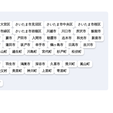
市大宮区
さいたま市見沼区
さいたま市中央区
さいたま市桜区
ま市緑区
さいたま市岩槻区
川越市
川口市
所沢市
飯能市
市
蕨市
戸田市
入間市
朝霞市
志木市
和光市
新座市
市
蓮田市
坂戸市
幸手市
鶴ヶ島市
日高市
吉川市
呂山町
越生町
川島町
宮代町
杉戸町
松伏町
市
羽生市
鴻巣市
深谷市
久喜市
滑川町
嵐山町
秩父村
美里町
神川町
上里町
寄居町
町