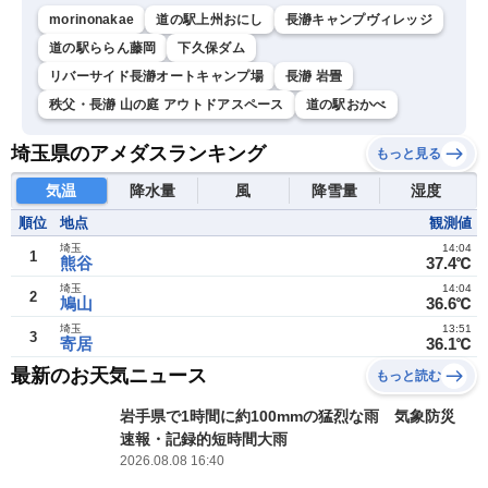
morinonakae
道の駅上州おにし
長瀞キャンプヴィレッジ
道の駅ららん藤岡
下久保ダム
リバーサイド長瀞オートキャンプ場
長瀞 岩畳
秩父・長瀞 山の庭 アウトドアスペース
道の駅おかべ
埼玉県のアメダスランキング
もっと見る
気温
降水量
風
降雪量
湿度
順位
地点
観測値
埼玉
14:04
1
熊谷
37.4℃
埼玉
14:04
2
鳩山
36.6℃
埼玉
13:51
3
寄居
36.1℃
最新のお天気ニュース
もっと読む
岩手県で1時間に約100mmの猛烈な雨 気象防災
速報・記録的短時間大雨
2026.08.08 16:40