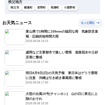
秩父地方
秩父市
横瀬町
皆野町
長瀞町
小鹿野町
お天気ニュース
もっと読む
富山県で1時間に109mmの猛烈な雨 気象防災速
報・記録的短時間大雨
2026.08.08 19:15
盛岡など主要都市で激しい雷雨 道路冠水や土砂
災害に警戒
2026.08.08 17:40
明日8月9日(日)の天気予報 東日本はゲリラ雷雨
に注意 沖縄は引き続き暴風雨に警戒
2026.08.08 17:00
大型の台風15号(チャンホン) 山の日に東北に上
陸のおそれ
2026.08.08 16:35