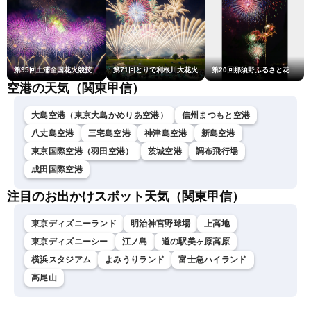
第95回土浦全国花火競技大会
第71回とりで利根川大花火
第20回那須野ふるさと花火大会
空港の天気（関東甲信）
大島空港（東京大島かめりあ空港）
信州まつもと空港
八丈島空港
三宅島空港
神津島空港
新島空港
東京国際空港（羽田空港）
茨城空港
調布飛行場
成田国際空港
注目のお出かけスポット天気（関東甲信）
東京ディズニーランド
明治神宮野球場
上高地
東京ディズニーシー
江ノ島
道の駅美ヶ原高原
横浜スタジアム
よみうりランド
富士急ハイランド
高尾山