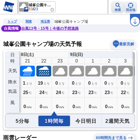
城峯公園キャンプ場
33
/
23
検索
現在地
雨雲レーダー
台風情報
地震情報
警報・注意報
2週間天気
ラ
城峯公園キャンプ場
トップ
関東
埼玉県
台風情報
台風13号・15号｜今後の予想進路
城峯公園キャンプ場の天気予報
最新見解
日
8日(土)
9日(日)
20
21
22
23
0
1
2
3
時
天気
降水
0
1
19
0
0
0
0
0
0
ミリ
ミリ
ミリ
ミリ
ミリ
ミリ
ミリ
ミリ
気温
25
25
24
24
23
23
23
22
2
℃
℃
℃
℃
℃
℃
℃
℃
風
0
0
0
0
0
0
0
0
0
m/s
m/s
m/s
m/s
m/s
m/s
m/s
m/s
5分毎
1時間毎
今日明日
2週間天気
雨雲レーダー
60時間先まで見る