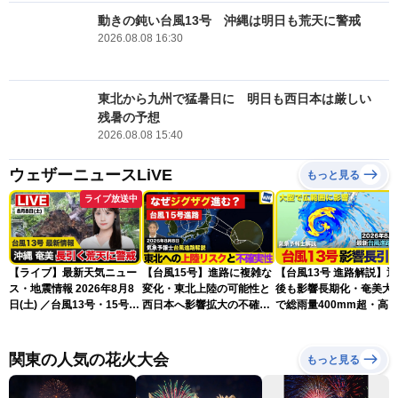
動きの鈍い台風13号 沖縄は明日も荒天に警戒
2026.08.08 16:30
東北から九州で猛暑日に 明日も西日本は厳しい
残暑の予想
2026.08.08 15:40
ウェザーニュースLiVE
もっと見る
ライブ放送中
【ライブ】最新天気ニュー
【台風15号】進路に複雑な
【台風13号 進路解説】
ス・地震情報 2026年8月8
変化・東北上陸の可能性と
後も影響長期化・奄美大
日(土) ／台風13号・15号
西日本へ影響拡大の不確実
で総雨量400mm超・高
ゲリラ雷雨最新見解 令和
性
に要警戒（2026.08.08
8年熊本地震情報〈ウェザ
16:00）
ーニュースLiVEムーン・戸
関東の人気の花火大会
もっと見る
北美月／芳野達郎〉