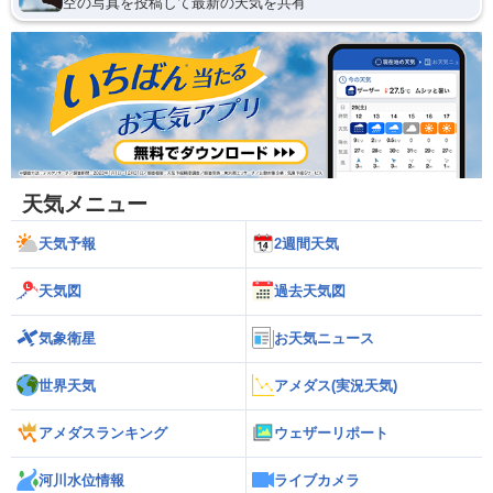
空の写真を投稿して最新の天気を共有
天気メニュー
天気予報
2週間天気
天気図
過去天気図
気象衛星
お天気ニュース
世界天気
アメダス(実況天気)
アメダスランキング
ウェザーリポート
河川水位情報
ライブカメラ