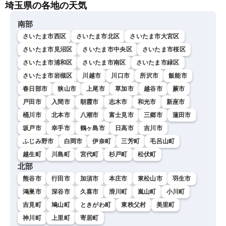
埼玉県の各地の天気
南部
さいたま市西区
さいたま市北区
さいたま市大宮区
さいたま市見沼区
さいたま市中央区
さいたま市桜区
さいたま市浦和区
さいたま市南区
さいたま市緑区
さいたま市岩槻区
川越市
川口市
所沢市
飯能市
春日部市
狭山市
上尾市
草加市
越谷市
蕨市
戸田市
入間市
朝霞市
志木市
和光市
新座市
桶川市
北本市
八潮市
富士見市
三郷市
蓮田市
坂戸市
幸手市
鶴ヶ島市
日高市
吉川市
ふじみ野市
白岡市
伊奈町
三芳町
毛呂山町
越生町
川島町
宮代町
杉戸町
松伏町
北部
熊谷市
行田市
加須市
本庄市
東松山市
羽生市
鴻巣市
深谷市
久喜市
滑川町
嵐山町
小川町
吉見町
鳩山町
ときがわ町
東秩父村
美里町
神川町
上里町
寄居町