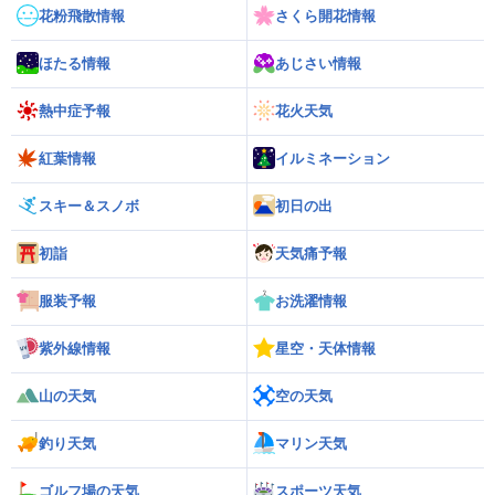
花粉飛散情報
さくら開花情報
ほたる情報
あじさい情報
熱中症予報
花火天気
紅葉情報
イルミネーション
スキー＆スノボ
初日の出
初詣
天気痛予報
服装予報
お洗濯情報
紫外線情報
星空・天体情報
山の天気
空の天気
釣り天気
マリン天気
ゴルフ場の天気
スポーツ天気