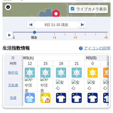
生活指数情報
アイコンの説明
日
8日(土)
9日(日)
12
15
18
21
0
3
時間
熱中症
天気痛
洗濯