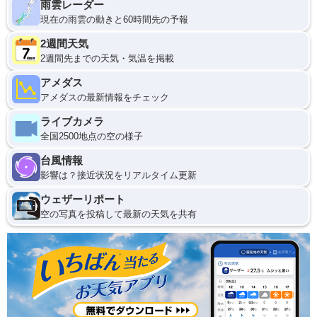
雨雲レーダー
現在の雨雲の動きと60時間先の予報
2週間天気
2週間先までの天気・気温を掲載
アメダス
アメダスの最新情報をチェック
ライブカメラ
全国2500地点の空の様子
台風情報
影響は？接近状況をリアルタイム更新
ウェザーリポート
空の写真を投稿して最新の天気を共有