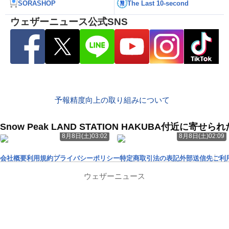
SORASHOP
The Last 10-second
ウェザーニュース公式SNS
予報精度向上の取り組みについて
Snow Peak LAND STATION HAKUBA付近に寄
8月8日(土)03:02
8月8日(土)02:09
会社概要
利用規約
プライバシーポリシー
特定商取引法の表記
外部送信先
ご利
ウェザーニュース