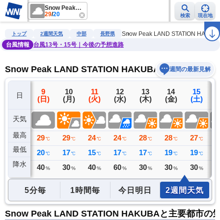
Snow Peak LAND STATION HAKUBA
29
/
20
検索
現在地
雨雲レーダー
台風情報
地震情報
警報・注意報
2週間天気
ラ
Snow Peak LAND STATION HAKUB
トップ
2週間天気
中部
長野県
台風情報
台風13号・15号｜今後の予想進路
Snow Peak LAND STATION HAKUBAの2週間天気
週間の最新見解
8
9
10
11
12
13
14
15
日
(土)
(日)
(月)
(火)
(水)
(木)
(金)
(土)
(
天気
最高
29
29
29
24
24
28
28
27
2
℃
℃
℃
℃
℃
℃
℃
℃
最低
20
20
17
15
17
17
19
19
1
℃
℃
℃
℃
℃
℃
℃
℃
降水
39
40
30
40
60
30
30
30
3
リ
ミリ
%
%
%
%
%
%
%
5分毎
1時間毎
今日明日
2週間天気
Snow Peak LAND STATION HAKUBAと主要都市