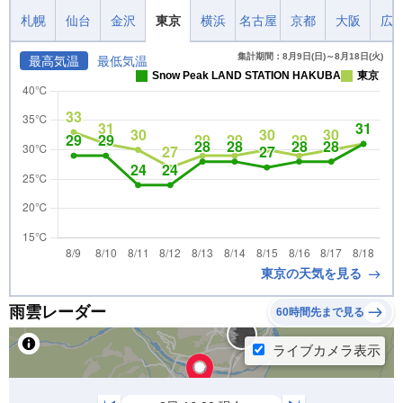
札幌
仙台
金沢
東京
横浜
名古屋
京都
大阪
広
集計期間：8月9日(日)～8月18日(火)
最高気温
最低気温
Snow Peak LAND STATION HAKUBA
東京
東京の天気を見る
雨雲レーダー
60時間先まで見る