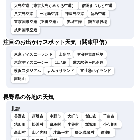
大島空港（東京大島かめりあ空港）
信州まつもと空港
八丈島空港
三宅島空港
神津島空港
新島空港
東京国際空港（羽田空港）
茨城空港
調布飛行場
成田国際空港
注目のお出かけスポット天気（関東甲信）
東京ディズニーランド
上高地
明治神宮野球場
東京ディズニーシー
江ノ島
道の駅美ヶ原高原
横浜スタジアム
よみうりランド
富士急ハイランド
高尾山
長野県の各地の天気
北部
長野市
須坂市
中野市
大町市
飯山市
千曲市
池田町
松川村
白馬村
小谷村
坂城町
小布施町
高山村
山ノ内町
木島平村
野沢温泉村
信濃町