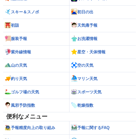
スキー＆スノボ
初日の出
初詣
天気痛予報
服装予報
お洗濯情報
紫外線情報
星空・天体情報
山の天気
空の天気
釣り天気
マリン天気
ゴルフ場の天気
スポーツ天気
風邪予防指数
乾燥指数
便利なメニュー
予報精度向上の取り組み
予報に関するFAQ