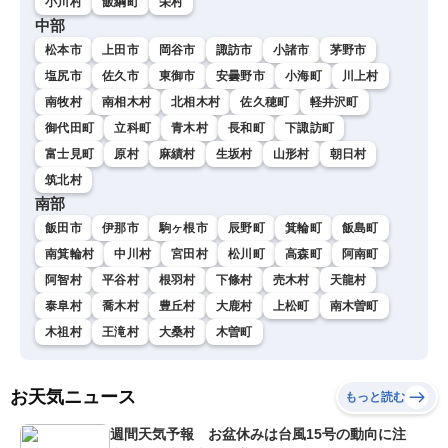
小川村
飯綱町
栄村
中部
松本市
上田市
岡谷市
諏訪市
小諸市
茅野市
塩尻市
佐久市
東御市
安曇野市
小海町
川上村
南牧村
南相木村
北相木村
佐久穂町
軽井沢町
御代田町
立科町
青木村
長和町
下諏訪町
富士見町
原村
麻績村
生坂村
山形村
朝日村
筑北村
南部
飯田市
伊那市
駒ヶ根市
辰野町
箕輪町
飯島町
南箕輪村
中川村
宮田村
松川町
高森町
阿南町
阿智村
平谷村
根羽村
下條村
売木村
天龍村
泰阜村
喬木村
豊丘村
大鹿村
上松町
南木曽町
木祖村
王滝村
大桑村
木曽町
お天気ニュース
もっと読む
週間天気予報 お盆休みは台風15号の動向に注