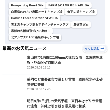
Romperdog Run＆Site
FARM＆CAMP RE:HAKUBA
白馬森のわさび農園オートキャンプ場
倉下の湯キャンプ場
Hakuba Forest Garden SEASHA
青木湖キャンプ場＆アドベンチャークラブ
奥裾花ダム
黒部峡谷附猿飛並びに奥鐘山
北アルプスBASE温泉郷キャンプ場
最新のお天気ニュース
もっと読む
富山県で1時間に109mmの猛烈な雨 気象防災速
報・記録的短時間大雨
2026.08.08 19:15
盛岡など主要都市で激しい雷雨 道路冠水や土砂
災害に警戒
2026.08.08 17:40
明日8月9日(日)の天気予報 東日本はゲリラ雷雨
に注意 沖縄は引き続き暴風雨に警戒