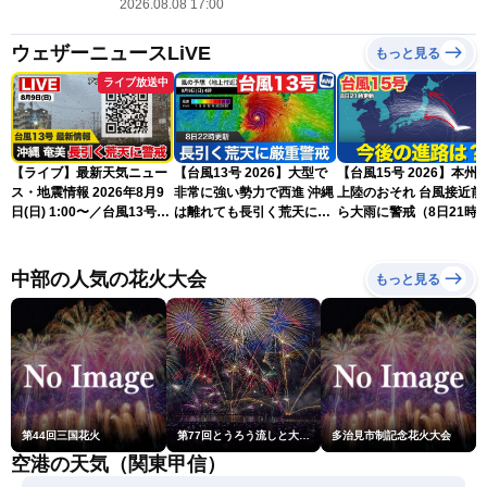
2026.08.08 17:00
ウェザーニュースLiVE
もっと見る
ライブ放送中
【ライブ】最新天気ニュー
【台風13号 2026】大型で
【台風15号 2026】本州
ス・地震情報 2026年8月9
非常に強い勢力で西進 沖縄
上陸のおそれ 台風接近前
日(日) 1:00〜／台風13号・
は離れても長引く荒天に厳
ら大雨に警戒（8日21時
15号情報 令和8年熊本地
重警戒(8日22時更新)
新）
震情報〈ウェザーニュース
LiVE〉
中部の人気の花火大会
もっと見る
第44回三国花火
第77回とうろう流しと大花火大会
多治見市制記念花火大会
空港の天気（関東甲信）