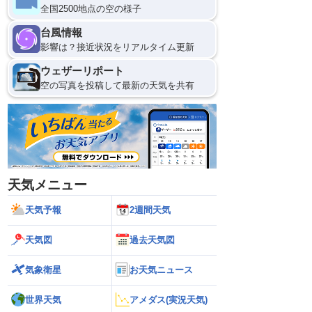
全国2500地点の空の様子
12
台風情報
影響は？接近状況をリアルタイム更新
ウェザーリポート
空の写真を投稿して最新の天気を共有
天気メニュー
天気予報
2週間天気
天気図
過去天気図
気象衛星
お天気ニュース
世界天気
アメダス(実況天気)