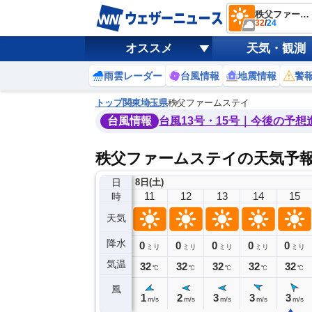
秩父ファームステイ
32
/
24
オススメ
天気・観測
雨雲レーダー
台風情報
地震情報
警
トップ
関東
埼玉県
秩父ファームステイ
台風情報
台風13号・15号｜今後の予想
秩父ファームステイの天気予
日
8日(土)
7
8
9
10
11
12
13
14
15
時
天気
降水
0
0
0
0
0
0
0
0
ミリ
ミリ
ミリ
ミリ
ミリ
ミリ
ミリ
ミリ
ミリ
気温
27
29
30
31
32
32
32
32
32
℃
℃
℃
℃
℃
℃
℃
℃
℃
風
1
1
2
1
1
2
3
3
3
m/s
m/s
m/s
m/s
m/s
m/s
m/s
m/s
m/s