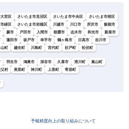
市大宮区
さいたま市見沼区
さいたま市中央区
さいたま市桜区
ま市緑区
さいたま市岩槻区
川越市
川口市
所沢市
飯能市
市
蕨市
戸田市
入間市
朝霞市
志木市
和光市
新座市
市
蓮田市
坂戸市
幸手市
鶴ヶ島市
日高市
吉川市
呂山町
越生町
川島町
宮代町
杉戸町
松伏町
市
羽生市
鴻巣市
深谷市
久喜市
滑川町
嵐山町
秩父村
美里町
神川町
上里町
寄居町
町
予報精度向上の取り組みについて