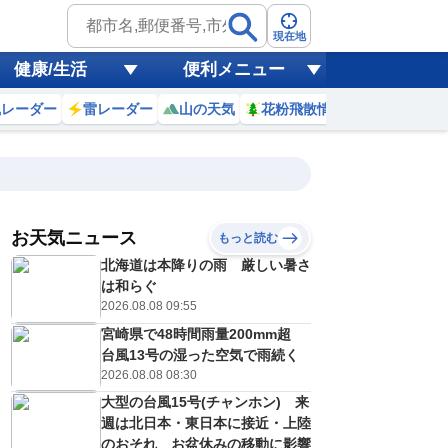
現在地
健康/生活
便利メニュー
風レーダー
雷レーダー
山の天気
花粉飛散情報
世界天気
お天気ニュース
もっと読む
日)
北海道は本降りの雨 厳しい暑さ
1
2
3
4
5
6
7
8
は和らぐ
2026.08.08 09:55
宮崎県で48時間雨量200mm超
0
0
0
0
0
0
0
0
台風13号の湿った空気で雨続く
ミリ
ミリ
ミリ
ミリ
ミリ
ミリ
ミリ
ミリ
ミリ
2026.08.08 08:30
23
23
23
22
22
23
23
26
℃
℃
℃
℃
℃
℃
℃
℃
℃
大型の台風15号(チャンホン) 来
週は北日本・東日本に接近・上陸
0
0
0
0
0
0
0
0
/s
m/s
m/s
m/s
m/s
m/s
m/s
m/s
m/s
のおそれ お盆休みの移動に影響