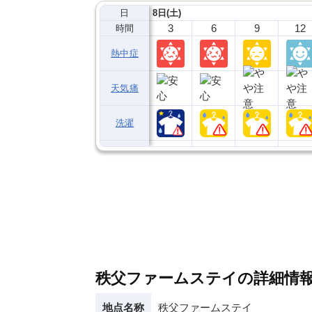
日
8日(土)
3
6
9
12
時間
熱中症
天気痛
洗濯
秩父ファームステイの詳細情
地点名称
秩父ファームステイ