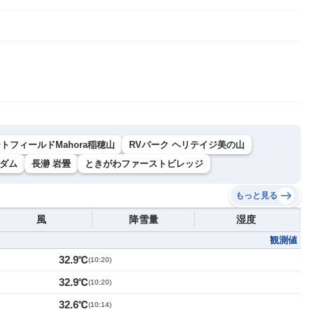
トフィールドMahora稲穂山
RVパーク ヘリテイジ美の山
ダム
長瀞 岩畳
ときがわファーストビレッジ
もっと見る
風
降雪量
湿度
観測値
32.9℃
(
10:20
)
32.9℃
(
10:20
)
32.6℃
(
10:14
)