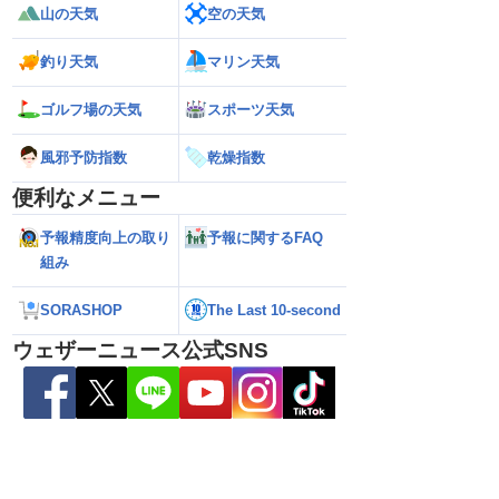
山の天気
空の天気
釣り天気
マリン天気
26】今後の進路は？北日
【台風13号 2026】雨風の影響はいつま
【お盆休みの天気2
る可能性も（7日22時
で続く？／ウェザーニュース気象予報士
注意 後半は急な雷
解説（7日22時情報）
ゴルフ場の天気
スポーツ天気
風邪予防指数
乾燥指数
便利なメニュー
予報精度向上の取り
予報に関するFAQ
組み
SORASHOP
The Last 10-second
ウェザーニュース公式SNS