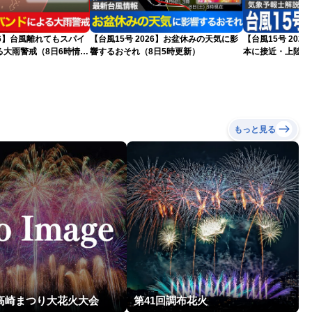
026】台風離れてもスパイ
【台風15号 2026】お盆休みの天気に影
【台風15号 20
る大雨警戒（8日6時情
響するおそれ（8日5時更新）
本に接近・上陸す
情報）
もっと見る
回高崎まつり大花火大会
第41回調布花火