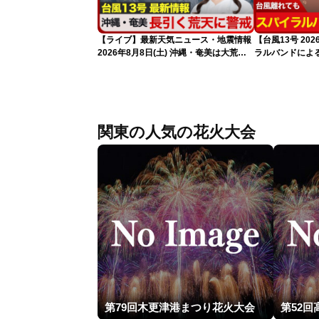
【ライブ】最新天気ニュース・地震情報
【台風13号 2
2026年8月8日(土) 沖縄・奄美は大荒れ
ラルバンドによ
の天気が続く／令和8年熊本地震情報
報）
〈ウェザーニュースLiVEサンシャイン・
魚住茉由／山口剛央〉
関東の人気の花火大会
第79回木更津港まつり花火大会
第52