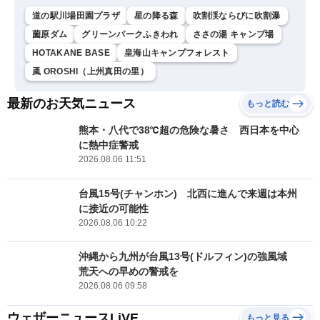
道の駅川場田園プラザ
星の降る森
吹割渓ならびに吹割瀑
薗原ダム
グリーンパークふきわれ
ささの湯 キャンプ場
HOTAKANE BASE
皇海山キャンプフォレスト
颪 OROSHI（上州真田の里）
最新のお天気ニュース
もっと読む
熊本・八代で38℃超の危険な暑さ 西日本を中心
に熱中症警戒
2026.08.06 11:51
台風15号(チャンホン) 北西に進んで来週は本州
に接近の可能性
2026.08.06 10:22
沖縄から九州が台風13号(ドルフィン)の強風域
荒天への早めの警戒を
2026.08.06 09:58
ウェザーニュースLiVE
もっと見る