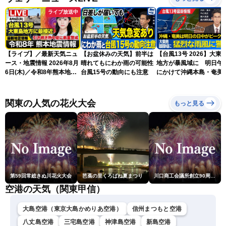
ライブ放送中
【ライブ】／最新天気ニュ
【お盆休みの天気】前半は
【台風13号 2026】大東
ース・地震情報 2026年8月
晴れてもにわか雨の可能性
地方が暴風域に 明日午
6日(木)／令和8年熊本地震
台風15号の動向にも注意
にかけて沖縄本島・奄美
情報／台風13号が大東島地
過する見込み 早めの備
方に最接近〈ウェザーニュ
を ※8月6日10時更新
ースLiVEアフタヌーン・青
関東の人気の花火大会
もっと見る
原桃香／本田竜也〉
第59回常総きぬ川花火大会
芭蕉の里くろばね夏まつり
川口商工会議所創立90周年・青年部40周年・女性会30周年記念 第6回川口花火大会
空港の天気（関東甲信）
大島空港（東京大島かめりあ空港）
信州まつもと空港
八丈島空港
三宅島空港
神津島空港
新島空港