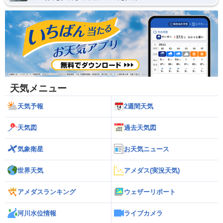
天気メニュー
天気予報
2週間天気
天気図
過去天気図
気象衛星
お天気ニュース
世界天気
アメダス(実況天気)
アメダスランキング
ウェザーリポート
河川水位情報
ライブカメラ