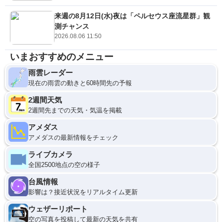
来週の8月12日(水)夜は「ペルセウス座流星群」観
測チャンス
2026.08.06 11:50
いまおすすめのメニュー
雨雲レーダー
現在の雨雲の動きと60時間先の予報
2週間天気
2週間先までの天気・気温を掲載
アメダス
アメダスの最新情報をチェック
ライブカメラ
全国2500地点の空の様子
台風情報
影響は？接近状況をリアルタイム更新
ウェザーリポート
空の写真を投稿して最新の天気を共有