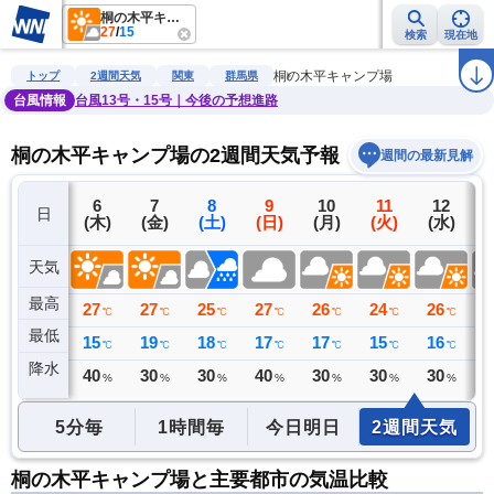
桐の木平キャンプ場
27
/
15
検索
現在地
雨雲レーダー
台風情報
地震情報
警報・注意報
2週間天気
ラ
桐の木平キャンプ場
トップ
2週間天気
関東
群馬県
台風情報
台風13号・15号｜今後の予想進路
桐の木平キャンプ場の2週間天気予報
週間の最新見解
5
6
7
8
9
10
11
12
日
(水)
(木)
(金)
(土)
(日)
(月)
(火)
(水)
(
天気
最高
26
27
27
25
27
26
24
26
2
℃
℃
℃
℃
℃
℃
℃
℃
最低
12
15
19
18
17
17
15
16
1
℃
℃
℃
℃
℃
℃
℃
℃
降水
0
40
30
30
40
30
30
30
3
ミリ
%
%
%
%
%
%
%
5分毎
1時間毎
今日明日
2週間天気
桐の木平キャンプ場と主要都市の気温比較