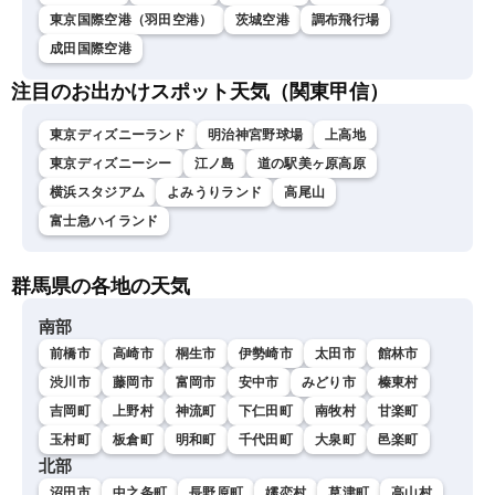
東京国際空港（羽田空港）
茨城空港
調布飛行場
成田国際空港
注目のお出かけスポット天気（関東甲信）
東京ディズニーランド
明治神宮野球場
上高地
東京ディズニーシー
江ノ島
道の駅美ヶ原高原
横浜スタジアム
よみうりランド
高尾山
富士急ハイランド
群馬県の各地の天気
南部
前橋市
高崎市
桐生市
伊勢崎市
太田市
館林市
渋川市
藤岡市
富岡市
安中市
みどり市
榛東村
吉岡町
上野村
神流町
下仁田町
南牧村
甘楽町
玉村町
板倉町
明和町
千代田町
大泉町
邑楽町
北部
沼田市
中之条町
長野原町
嬬恋村
草津町
高山村