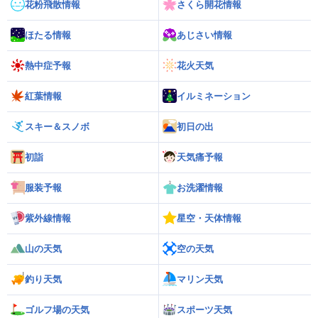
花粉飛散情報
さくら開花情報
ほたる情報
あじさい情報
熱中症予報
花火天気
紅葉情報
イルミネーション
スキー＆スノボ
初日の出
初詣
天気痛予報
服装予報
お洗濯情報
紫外線情報
星空・天体情報
山の天気
空の天気
釣り天気
マリン天気
ゴルフ場の天気
スポーツ天気