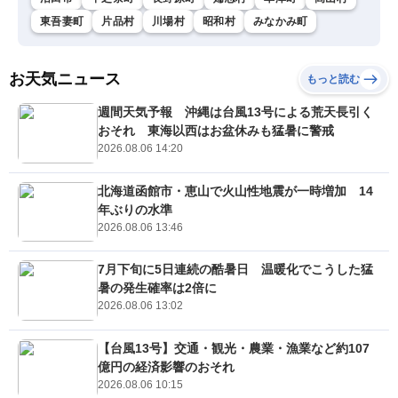
東吾妻町
片品村
川場村
昭和村
みなかみ町
お天気ニュース
もっと読む
週間天気予報 沖縄は台風13号による荒天長引く
おそれ 東海以西はお盆休みも猛暑に警戒
2026.08.06 14:20
北海道函館市・恵山で火山性地震が一時増加 14
年ぶりの水準
2026.08.06 13:46
7月下旬に5日連続の酷暑日 温暖化でこうした猛
暑の発生確率は2倍に
2026.08.06 13:02
【台風13号】交通・観光・農業・漁業など約107
億円の経済影響のおそれ
2026.08.06 10:15