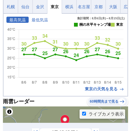
札幌
仙台
金沢
東京
横浜
名古屋
京都
大阪
広
集計期間：8月6日(木)～8月15日(土)
最高気温
最低気温
桐の木平キャンプ場
東京
東京の天気を見る
雨雲レーダー
60時間先まで見る