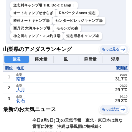
道志村キャンプ場 THE Do-c Camp！
オートキャンプせせらぎ
RVパーク Annex 道志
椿荘オートキャンプ場
センタービレッジキャンプ場
西丹沢 大滝キャンプ場
モモンガの森
神之川キャンプ・マス釣り場
道志渓谷キャンプ場
山梨県のアメダスランキング
もっと見る
気温
降水量
風
降雪量
湿度
順位
地点
観測値
山梨
10:06
1
南部
31.7℃
山梨
09:39
2
大月
29.7℃
山梨
10:10
3
切石
29.3℃
最新のお天気ニュース
もっと読む
今日8月9日(日)の天気予報 東北・東日本は急な
雷雨に注意 沖縄は暴風雨に警戒続く