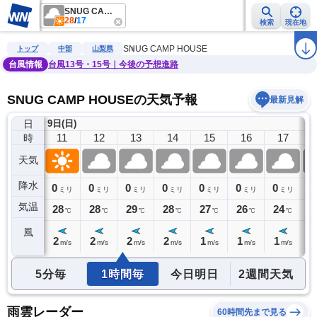
SNUG CAMP HOUSE
28
/
17
検索
現在地
雨雲レーダー
台風情報
地震情報
警報・注意報
2週間天気
ラ
SNUG CAMP HOUSE
トップ
中部
山梨県
台風情報
台風13号・15号｜今後の予想進路
SNUG CAMP HOUSEの天気予報
最新見解
日
9日(日)
10
11
12
13
14
15
16
17
時
天気
降水
0
0
0
0
0
0
0
0
0
ミリ
ミリ
ミリ
ミリ
ミリ
ミリ
ミリ
ミリ
気温
27
28
28
29
28
27
26
24
2
℃
℃
℃
℃
℃
℃
℃
℃
風
1
2
2
2
2
1
1
1
1
m/s
m/s
m/s
m/s
m/s
m/s
m/s
m/s
5分毎
1時間毎
今日明日
2週間天気
雨雲レーダー
60時間先まで見る