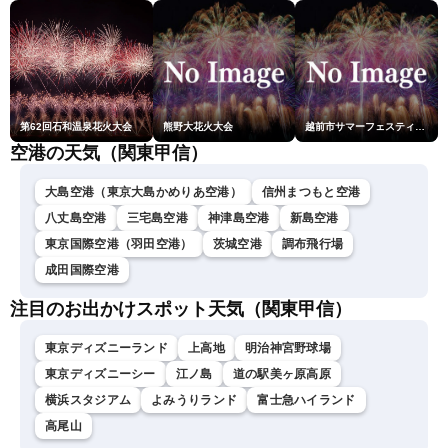
第62回石和温泉花火大会
熊野大花火大会
越前市サマーフェスティバル花火大会
空港の天気（関東甲信）
大島空港（東京大島かめりあ空港）
信州まつもと空港
八丈島空港
三宅島空港
神津島空港
新島空港
東京国際空港（羽田空港）
茨城空港
調布飛行場
成田国際空港
注目のお出かけスポット天気（関東甲信）
東京ディズニーランド
上高地
明治神宮野球場
東京ディズニーシー
江ノ島
道の駅美ヶ原高原
横浜スタジアム
よみうりランド
富士急ハイランド
高尾山