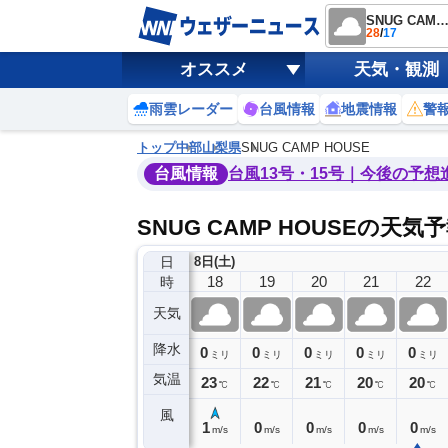
SNUG CAMP HOU
28
/
17
オススメ
天気・観測
雨雲レーダー
台風情報
地震情報
警
トップ
中部
山梨県
SNUG CAMP HOUSE
台風情報
台風13号・15号｜今後の予想
SNUG CAMP HOUSEの天気
日
8日(土)
14
15
16
17
18
19
20
21
22
時
天気
降水
0
0
0
0
0
0
0
0
ミリ
ミリ
ミリ
ミリ
ミリ
ミリ
ミリ
ミリ
ミリ
気温
27
26
24
24
23
22
21
20
20
℃
℃
℃
℃
℃
℃
℃
℃
℃
風
1
1
1
1
1
0
0
0
0
m/s
m/s
m/s
m/s
m/s
m/s
m/s
m/s
m/s