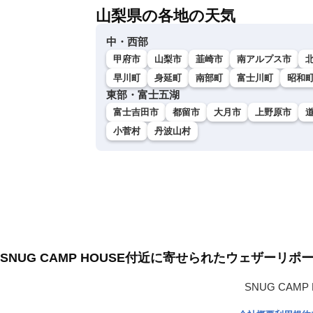
山梨県の各地の天気
中・西部
甲府市
山梨市
韮崎市
南アルプス市
早川町
身延町
南部町
富士川町
昭和
東部・富士五湖
富士吉田市
都留市
大月市
上野原市
小菅村
丹波山村
SNUG CAMP HOUSE付近に寄せられたウェザーリポ
SNUG CA