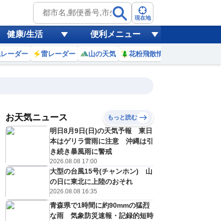
現在地
健康/生活
便利メニュー
風レーダー
雷レーダー
山の天気
花粉飛散情報
世界天気
お天気ニュース
もっと読む
明日8月9日(日)の天気予報 東日
8
9
10
11
12
13
14
15
本はゲリラ雷雨に注意 沖縄は引
き続き暴風雨に警戒
2026.08.08 17:00
大型の台風15号(チャンホン) 山
0
0
0
0
0
0
0
1
ミリ
ミリ
ミリ
ミリ
ミリ
ミリ
ミリ
ミリ
ミリ
の日に東北に上陸のおそれ
23
24
25
27
27
28
27
26
℃
℃
℃
℃
℃
℃
℃
℃
℃
2026.08.08 16:35
青森県で1時間に約90mmの猛烈
1
1
1
1
2
2
1
1
/s
m/s
m/s
m/s
m/s
m/s
m/s
m/s
m/s
な雨 気象防災速報・記録的短時