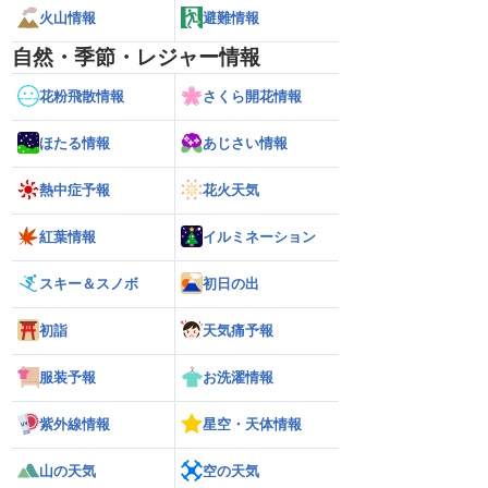
火山情報
避難情報
自然・季節・レジャー情報
花粉飛散情報
さくら開花情報
ほたる情報
あじさい情報
熱中症予報
花火天気
紅葉情報
イルミネーション
スキー＆スノボ
初日の出
初詣
天気痛予報
服装予報
お洗濯情報
紫外線情報
星空・天体情報
山の天気
空の天気