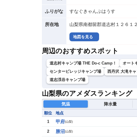
ふりがな
すなぐきゃんぷはうす
所在地
山梨県南都留郡道志村１２６１２
地図を見る
周辺のおすすめスポット
道志村キャンプ場 THE Do-c Camp！
オート
センタービレッジキャンプ場
西丹沢 大滝キ
道志渓谷キャンプ場
山梨県のアメダスランキング
気温
降水量
順位
地点
甲府
1
(
山梨
)
勝沼
2
(
山梨
)