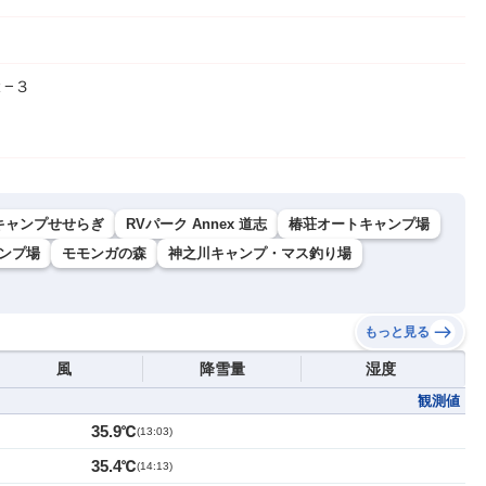
−３
キャンプせせらぎ
RVパーク Annex 道志
椿荘オートキャンプ場
ャンプ場
モモンガの森
神之川キャンプ・マス釣り場
もっと見る
風
降雪量
湿度
観測値
35.9℃
(
13:03
)
35.4℃
(
14:13
)