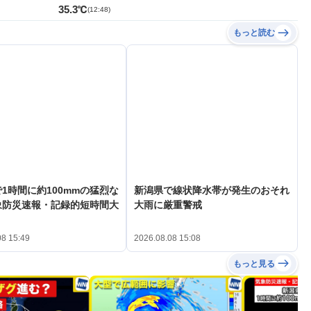
35.3℃
(
12:48
)
もっと読む
1時間に約100mmの猛烈な
新潟県で線状降水帯が発生のおそれ
象防災速報・記録的短時間大
大雨に厳重警戒
08 15:49
2026.08.08 15:08
もっと見る