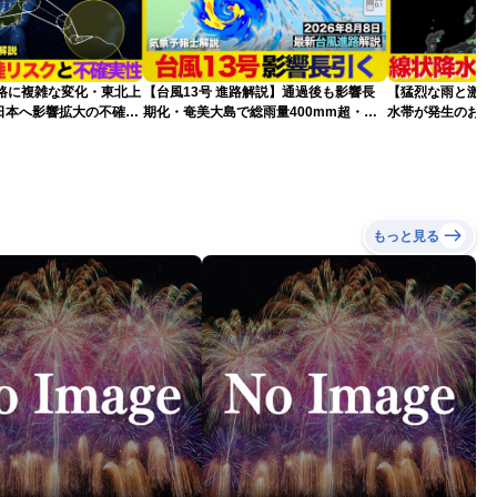
進路に複雑な変化・東北上
【台風13号 進路解説】通過後も影響長
【猛烈な雨と激し
日本へ影響拡大の不確実
期化・奄美大島で総雨量400mm超・高
水帯が発生のおそ
波に要警戒（2026.08.08 16:00）
記録的短時間大雨
もっと見る