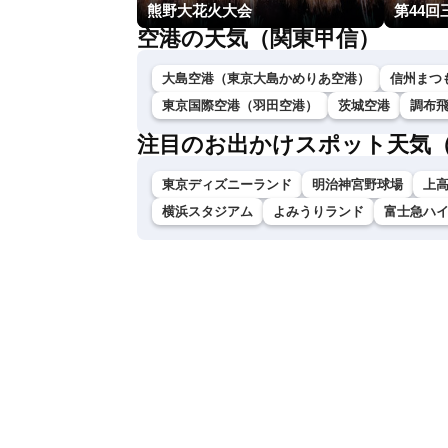
熊野大花火大会
第44回
空港の天気（関東甲信）
大島空港（東京大島かめりあ空港）
信州まつ
東京国際空港（羽田空港）
茨城空港
調布
注目のお出かけスポット天気
東京ディズニーランド
明治神宮野球場
上
横浜スタジアム
よみうりランド
富士急ハ