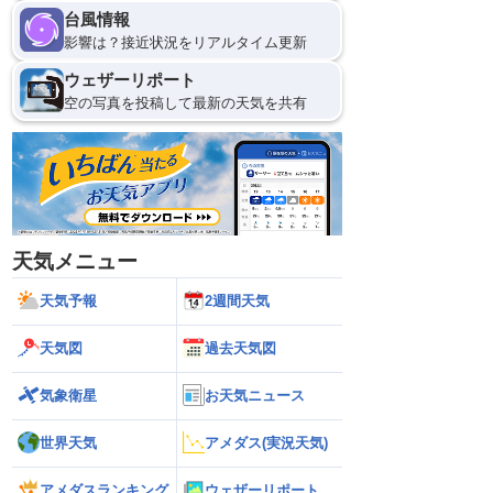
台風情報
影響は？接近状況をリアルタイム更新
ウェザーリポート
空の写真を投稿して最新の天気を共有
天気メニュー
天気予報
2週間天気
天気図
過去天気図
気象衛星
お天気ニュース
世界天気
アメダス(実況天気)
アメダスランキング
ウェザーリポート