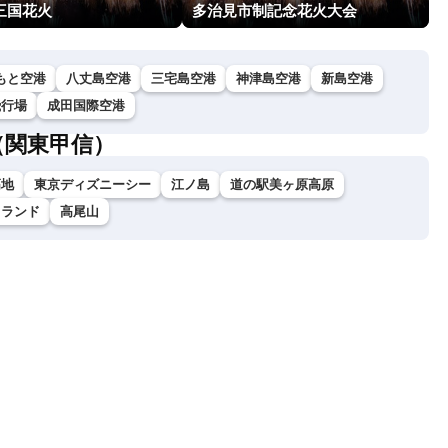
三国花火
多治見市制記念花火大会
もと空港
八丈島空港
三宅島空港
神津島空港
新島空港
飛行場
成田国際空港
（関東甲信）
高地
東京ディズニーシー
江ノ島
道の駅美ヶ原高原
イランド
高尾山