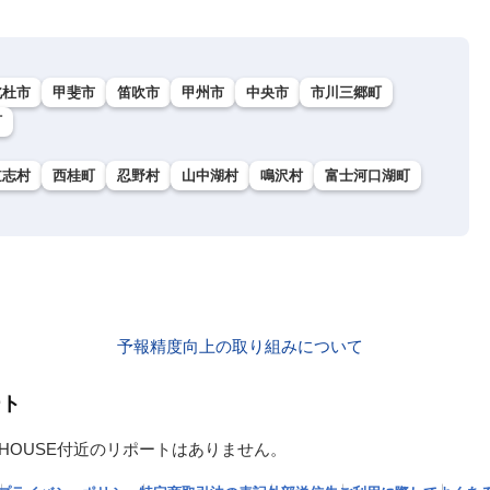
北杜市
甲斐市
笛吹市
甲州市
中央市
市川三郷町
町
道志村
西桂町
忍野村
山中湖村
鳴沢村
富士河口湖町
予報精度向上の取り組みについて
ート
MP HOUSE付近のリポートはありません。