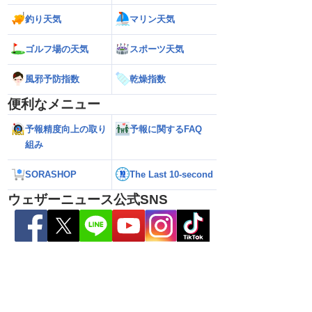
釣り天気
マリン天気
ゴルフ場の天気
スポーツ天気
い雷雨】新潟は線状降
【お盆と台風15号】台風は東北接近のお
【台風13号】停電
れも＜気象防災速報・
それ 接近後はゲリラ雷雨の頻度高まる
で強い雨風が特徴
風邪予防指数
乾燥指数
＞
影響が長引くおそ
便利なメニュー
予報精度向上の取り
予報に関するFAQ
組み
SORASHOP
The Last 10-second
ウェザーニュース公式SNS