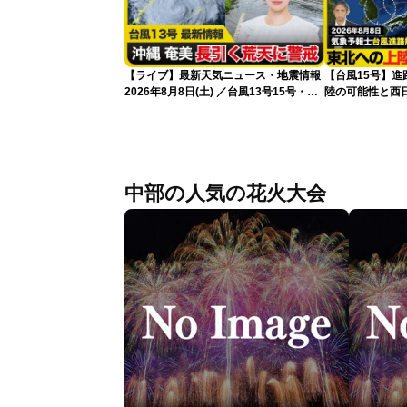
【ライブ】最新天気ニュース・地震情報
【台風15号】
2026年8月8日(土) ／台風13号15号・ゲ
陸の可能性と西
リラ雷雨最新見解・令和8年熊本地震情
性
報〈ウェザーニュースLiVEイブニング・
小川千奈／芳野達郎〉
中部の人気の花火大会