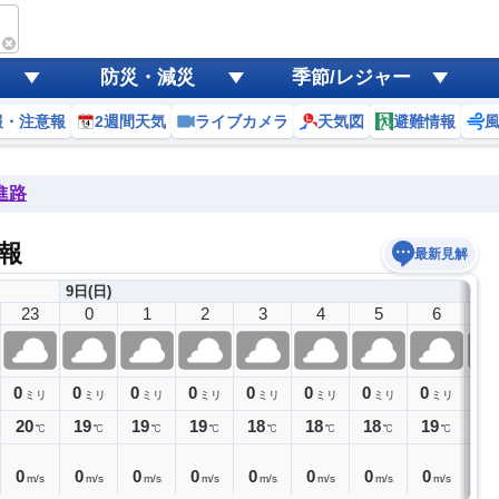
SE
防災・減災
季節/レジャー
報・注意報
2週間天気
ライブカメラ
天気図
避難情報
進路
予報
最新見解
9日(日)
23
0
1
2
3
4
5
6
7
0
0
0
0
0
0
0
0
0
ミリ
ミリ
ミリ
ミリ
ミリ
ミリ
ミリ
ミリ
20
19
19
19
18
18
18
19
20
℃
℃
℃
℃
℃
℃
℃
℃
0
0
0
0
0
0
0
0
0
m/s
m/s
m/s
m/s
m/s
m/s
m/s
m/s
m