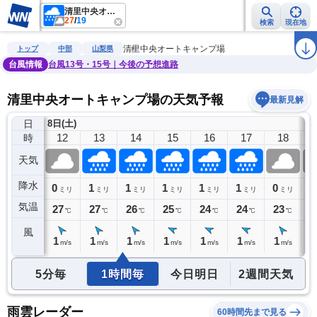
清里中央オートキャンプ場
27
/
19
検索
現在地
雨雲レーダー
台風情報
地震情報
警報・注意報
2週間天気
ラ
清里中央オートキャンプ場
トップ
中部
山梨県
台風情報
台風13号・15号｜今後の予想進路
清里中央オートキャンプ場の天気予報
最新見解
日
8日(土)
11
12
13
14
15
16
17
18
時
天気
降水
0
0
1
1
1
1
1
0
0
ミリ
ミリ
ミリ
ミリ
ミリ
ミリ
ミリ
ミリ
気温
26
27
27
26
25
24
24
23
2
℃
℃
℃
℃
℃
℃
℃
℃
風
1
1
1
1
1
1
1
1
0
m/s
m/s
m/s
m/s
m/s
m/s
m/s
m/s
5分毎
1時間毎
今日明日
2週間天気
雨雲レーダー
60時間先まで見る