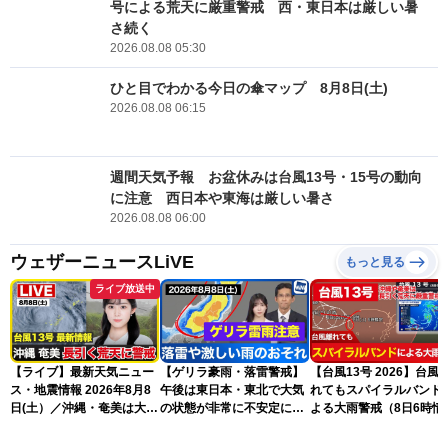
号による荒天に厳重警戒 西・東日本は厳しい暑
さ続く
2026.08.08 05:30
ひと目でわかる今日の傘マップ 8月8日(土)
2026.08.08 06:15
週間天気予報 お盆休みは台風13号・15号の動向
に注意 西日本や東海は厳しい暑さ
2026.08.08 06:00
ウェザーニュースLiVE
もっと見る
ライブ放送中
【ライブ】最新天気ニュー
【ゲリラ豪雨・落雷警戒】
【台風13号 2026】台風
ス・地震情報 2026年8月8
午後は東日本・東北で大気
れてもスパイラルバンド
日(土）／沖縄・奄美は大荒
の状態が非常に不安定に
よる大雨警戒（8日6時情
れの天気が続く／令和8年
2026.08.08
報）
熊本地震情報〈ウェザーニ