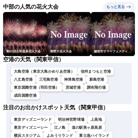
ュースLiVEコーヒータイ
中部の人気の花火大会
もっと見る
ム・青原桃香／山口剛央〉
第62回石和温泉花火大会
熊野大花火大会
越前市サマーフェスティバル花火大会
空港の天気（関東甲信）
大島空港（東京大島かめりあ空港）
信州まつもと空港
八丈島空港
三宅島空港
神津島空港
新島空港
東京国際空港（羽田空港）
茨城空港
調布飛行場
成田国際空港
注目のお出かけスポット天気（関東甲信）
東京ディズニーランド
明治神宮野球場
上高地
東京ディズニーシー
江ノ島
道の駅美ヶ原高原
横浜スタジアム
よみうりランド
富士急ハイランド