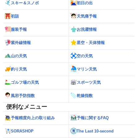
スキー＆スノボ
初日の出
初詣
天気痛予報
服装予報
お洗濯情報
紫外線情報
星空・天体情報
山の天気
空の天気
釣り天気
マリン天気
ゴルフ場の天気
スポーツ天気
風邪予防指数
乾燥指数
便利なメニュー
予報精度向上の取り組み
予報に関するFAQ
SORASHOP
The Last 10-second