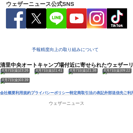
ウェザーニュース公式SNS
予報精度向上の取り組みについて
清里中央オートキャンプ場付近に寄せられたウェザー
8月7日(金)23:26
8月7日(金)21:41
8月7日(金)21:38
8月7日(金)09:22
8月7日(金)03:39
会社概要
利用規約
プライバシーポリシー
特定商取引法の表記
外部送信先
ご利
ウェザーニュース