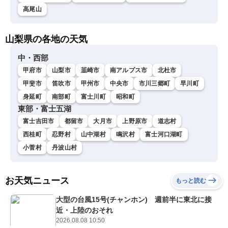
高尾山
山梨県の各地の天気
中・西部
甲府市
山梨市
韮崎市
南アルプス市
北杜市
甲斐市
笛吹市
甲州市
中央市
市川三郷町
早川町
身延町
南部町
富士川町
昭和町
東部・富士五湖
富士吉田市
都留市
大月市
上野原市
道志村
西桂町
忍野村
山中湖村
鳴沢村
富士河口湖町
小菅村
丹波山村
お天気ニュース
もっと読む
大型の台風15号(チャンホン) 週前半に東北に接
近・上陸のおそれ
2026.08.08 10:50