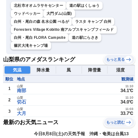
北杜市オオムラサキセンター
道の駅はくしゅう
ウッドペッカー
大門ダム(山梨)
白州・尾白の森 名水公園 べるが
ラスタ キャンプ 白州
Foresters Village Kobitto 南アルプスキャンプフィールド
白州・尾白 FLORA Campsite
道の駅にらさき
篠沢大滝キャンプ場
山梨県のアメダスランキング
もっと見る
気温
降水量
風
降雪量
湿度
順位
地点
観測値
山梨
11:10
1
南部
34.1℃
山梨
11:10
2
切石
34.0℃
山梨
11:03
3
大月
33.7℃
最新のお天気ニュース
もっと読む
今日8月8日(土)の天気予報 沖縄・奄美は台風13