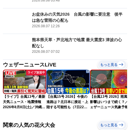
2026.08.08 03:48
お盆休みの天気2026 台風の影響に要注意 後半
は急な雷雨の心配も
2026.08.07 12:26
熊本県天草・芦北地方で地震 最大震度3 津波の心
配なし
2026.08.07 07:02
ウェザーニュースLiVE
もっと見る
ライブ放送中
【ライブ】台風13号／最新
【台風15号 2026】今後の
【台風13号 2026】雨風
天気ニュース・地震情報
進路は？北日本に接近・上
影響はいつまで続く？／
2026年8月8日(土)／沖縄・
陸する可能性も（7日22時
ェザーニュース気象予報
奄美は大荒れの天気が続く
情報）
解説（7日22時情報）
／令和8年熊本地震情報 ／
〈ウェザーニュースLiVEモ
関東の人気の花火大会
もっと見る
ーニング・松本真央／山口