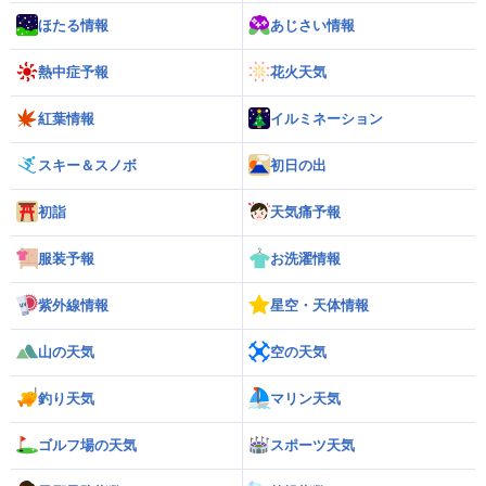
ほたる情報
あじさい情報
熱中症予報
花火天気
紅葉情報
イルミネーション
スキー＆スノボ
初日の出
初詣
天気痛予報
服装予報
お洗濯情報
紫外線情報
星空・天体情報
山の天気
空の天気
釣り天気
マリン天気
ゴルフ場の天気
スポーツ天気