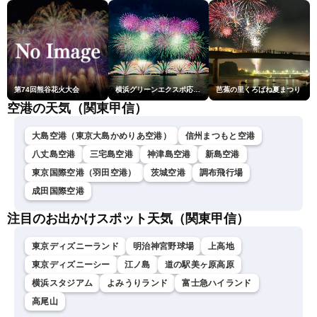
剛央〉
第74回熊谷花火大会
横浜グリーンエクスポ応援 みなとみらいフェスティバル「スカイシンフォニーinヨコハマ presented byコロワイド」
芭蕉の里くろばね夏まつり
空港の天気（関東甲信）
大島空港（東京大島かめりあ空港）
信州まつもと空港
八丈島空港
三宅島空港
神津島空港
新島空港
東京国際空港（羽田空港）
茨城空港
調布飛行場
成田国際空港
注目のお出かけスポット天気（関東甲信）
東京ディズニーランド
明治神宮野球場
上高地
東京ディズニーシー
江ノ島
道の駅美ヶ原高原
横浜スタジアム
よみうりランド
富士急ハイランド
高尾山