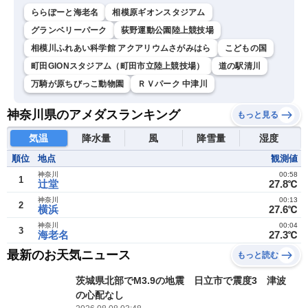
ららぽーと海老名
相模原ギオンスタジアム
グランベリーパーク
荻野運動公園陸上競技場
相模川ふれあい科学館 アクアリウムさがみはら
こどもの国
町田GIONスタジアム（町田市立陸上競技場）
道の駅清川
万騎が原ちびっこ動物園
ＲＶパーク 中津川
神奈川県のアメダスランキング
もっと見る
気温
降水量
風
降雪量
湿度
順位
地点
観測値
神奈川
00:58
1
辻堂
27.8℃
神奈川
00:13
2
横浜
27.6℃
神奈川
00:04
3
海老名
27.3℃
最新のお天気ニュース
もっと読む
茨城県北部でM3.9の地震 日立市で震度3 津波
の心配なし