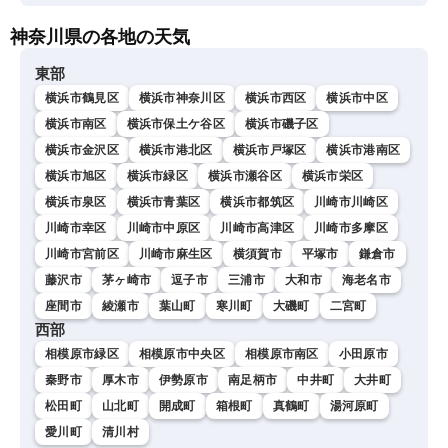
神奈川県の各地の天気
東部
横浜市鶴見区
横浜市神奈川区
横浜市西区
横浜市中区
横浜市南区
横浜市保土ケ谷区
横浜市磯子区
横浜市金沢区
横浜市港北区
横浜市戸塚区
横浜市港南区
横浜市旭区
横浜市緑区
横浜市瀬谷区
横浜市栄区
横浜市泉区
横浜市青葉区
横浜市都筑区
川崎市川崎区
川崎市幸区
川崎市中原区
川崎市高津区
川崎市多摩区
川崎市宮前区
川崎市麻生区
横須賀市
平塚市
鎌倉市
藤沢市
茅ヶ崎市
逗子市
三浦市
大和市
海老名市
座間市
綾瀬市
葉山町
寒川町
大磯町
二宮町
西部
相模原市緑区
相模原市中央区
相模原市南区
小田原市
秦野市
厚木市
伊勢原市
南足柄市
中井町
大井町
松田町
山北町
開成町
箱根町
真鶴町
湯河原町
愛川町
清川村