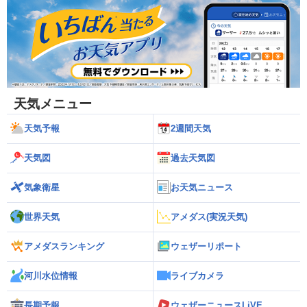
天気メニュー
天気予報
2週間天気
天気図
過去天気図
気象衛星
お天気ニュース
世界天気
アメダス(実況天気)
アメダスランキング
ウェザーリポート
河川水位情報
ライブカメラ
長期予報
ウェザーニュースLiVE