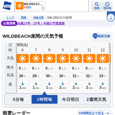
WILDBEACH座間
34
/
26
検索
現在地
雨雲レーダー
台風情報
地震情報
警報・注意報
2週間天気
ラ
WILDBEACH座間
トップ
関東
神奈川県
台風情報
台風13号・15号｜今後の予想進路
WILDBEACH座間の天気予報
最新見解
日
8日(土)
5
6
7
8
9
10
11
12
時
天気
降水
0
0
0
0
0
0
0
0
0
ミリ
ミリ
ミリ
ミリ
ミリ
ミリ
ミリ
ミリ
気温
26
26
28
30
30
31
32
33
3
℃
℃
℃
℃
℃
℃
℃
℃
風
1
1
1
1
2
2
2
3
4
m/s
m/s
m/s
m/s
m/s
m/s
m/s
m/s
5分毎
1時間毎
今日明日
2週間天気
雨雲レーダー
60時間先まで見る