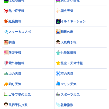
ほたる情報
あじさい情報
熱中症予報
花火天気
紅葉情報
イルミネーション
スキー＆スノボ
初日の出
初詣
天気痛予報
服装予報
お洗濯情報
紫外線情報
星空・天体情報
山の天気
空の天気
釣り天気
マリン天気
ゴルフ場の天気
スポーツ天気
風邪予防指数
乾燥指数