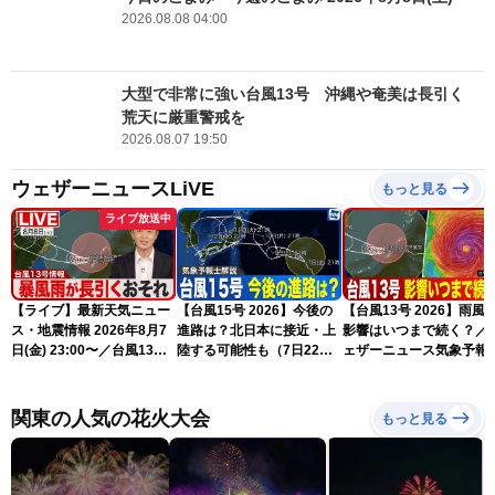
2026.08.08 04:00
大型で非常に強い台風13号 沖縄や奄美は長引く
荒天に厳重警戒を
2026.08.07 19:50
ウェザーニュースLiVE
もっと見る
ライブ放送中
【ライブ】最新天気ニュー
【台風15号 2026】今後の
【台風13号 2026】雨風
ス・地震情報 2026年8月7
進路は？北日本に接近・上
影響はいつまで続く？／
日(金) 23:00〜／台風13号
陸する可能性も（7日22時
ェザーニュース気象予報
の影響長引く 〈ウェザーニ
情報）
解説（7日22時情報）
ュースLiVE・川畑玲〉
関東の人気の花火大会
もっと見る