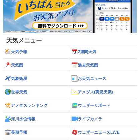
天気メニュー
天気予報
2週間天気
天気図
過去天気図
気象衛星
お天気ニュース
世界天気
アメダス(実況天気)
アメダスランキング
ウェザーリポート
河川水位情報
ライブカメラ
長期予報
ウェザーニュースLiVE