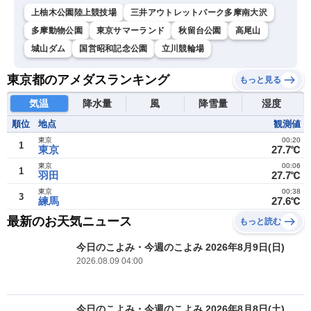
上柚木公園陸上競技場
三井アウトレットパーク多摩南大沢
多摩動物公園
東京サマーランド
秋留台公園
高尾山
城山ダム
国営昭和記念公園
立川競輪場
東京都のアメダスランキング
もっと見る
気温
降水量
風
降雪量
湿度
順位
地点
観測値
東京
00:20
1
東京
27.7℃
東京
00:06
1
羽田
27.7℃
東京
00:38
3
練馬
27.6℃
最新のお天気ニュース
もっと読む
今日のこよみ・今週のこよみ 2026年8月9日(日)
2026.08.09 04:00
今日のこよみ・今週のこよみ 2026年8月8日(土)