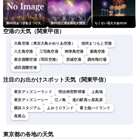
第80回あつぎ鮎まつり大花火大会
第95回土浦全国花火競技大会
ちくせい花火大会2026
空港の天気（関東甲信）
大島空港（東京大島かめりあ空港）
信州まつもと空港
八丈島空港
三宅島空港
神津島空港
新島空港
東京国際空港（羽田空港）
茨城空港
調布飛行場
成田国際空港
注目のお出かけスポット天気（関東甲信）
東京ディズニーランド
明治神宮野球場
上高地
東京ディズニーシー
江ノ島
道の駅美ヶ原高原
横浜スタジアム
よみうりランド
富士急ハイランド
高尾山
東京都の各地の天気