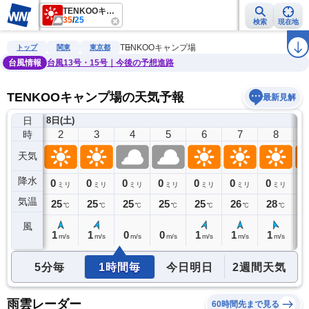
TENKOOキャンプ場
35
/
25
検索
現在地
雨雲レーダー
台風情報
地震情報
警報・注意報
2週間天気
ラ
TENKOOキャンプ場
トップ
関東
東京都
台風情報
台風13号・15号｜今後の予想進路
TENKOOキャンプ場の天気予報
最新見解
日
8日(土)
1
2
3
4
5
6
7
8
時
天気
降水
0
0
0
0
0
0
0
0
0
ミリ
ミリ
ミリ
ミリ
ミリ
ミリ
ミリ
ミリ
気温
26
25
25
25
25
25
26
28
3
℃
℃
℃
℃
℃
℃
℃
℃
風
1
1
1
0
0
1
1
1
2
m/s
m/s
m/s
m/s
m/s
m/s
m/s
m/s
5分毎
1時間毎
今日明日
2週間天気
雨雲レーダー
60時間先まで見る