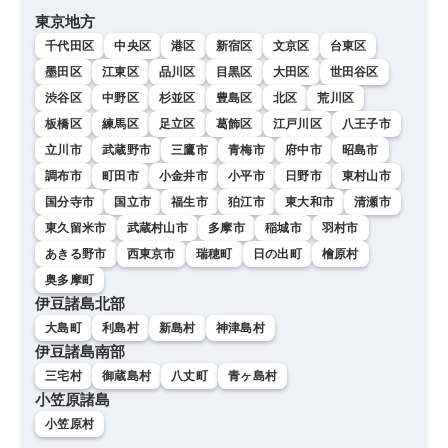
東京地方
千代田区
中央区
港区
新宿区
文京区
台東区
墨田区
江東区
品川区
目黒区
大田区
世田谷区
渋谷区
中野区
杉並区
豊島区
北区
荒川区
板橋区
練馬区
足立区
葛飾区
江戸川区
八王子市
立川市
武蔵野市
三鷹市
青梅市
府中市
昭島市
調布市
町田市
小金井市
小平市
日野市
東村山市
国分寺市
国立市
福生市
狛江市
東大和市
清瀬市
東久留米市
武蔵村山市
多摩市
稲城市
羽村市
あきる野市
西東京市
瑞穂町
日の出町
檜原村
奥多摩町
伊豆諸島北部
大島町
利島村
新島村
神津島村
伊豆諸島南部
三宅村
御蔵島村
八丈町
青ヶ島村
小笠原諸島
小笠原村