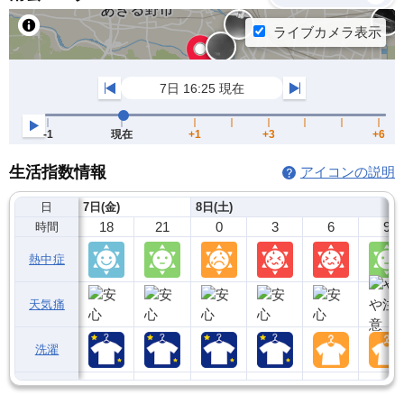
生活指数情報
アイコンの説明
日
7日(金)
8日(土)
18
21
0
3
6
9
時間
熱中症
天気痛
洗濯