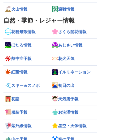
火山情報
避難情報
自然・季節・レジャー情報
花粉飛散情報
さくら開花情報
ほたる情報
あじさい情報
熱中症予報
花火天気
紅葉情報
イルミネーション
スキー＆スノボ
初日の出
初詣
天気痛予報
服装予報
お洗濯情報
紫外線情報
星空・天体情報
山の天気
空の天気