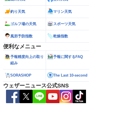
釣り天気
マリン天気
熊本地震の余震活動は
【熱帯低気圧情報 2026】台風16号発生
【ゲリラ雷雨情報
依然として震度5弱警
か／新たな台風発生予想 今後の進路と日
い範囲で急な雷雨
ゴルフ場の天気
スポーツ天気
本への影響は？(9日 12時更新)
風邪予防指数
乾燥指数
便利なメニュー
予報精度向上の取り
予報に関するFAQ
組み
SORASHOP
The Last 10-second
ウェザーニュース公式SNS