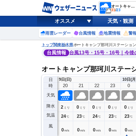
オートキャンプ那珂川ステーション
31
/
23
オススメ
天気・観測
雨雲レーダー
台風情報
地震情報
警
トップ
関東
栃木県
オートキャンプ那珂川ステーショ
台風情報
台風13号・15号・16号｜今
オートキャンプ那珂川ステー
日
9日(日)
10日(月
16
17
18
19
20
21
22
23
0
時
天気
降水
0
1
1
2
0
0
0
0
ミリ
ミリ
ミリ
ミリ
ミリ
ミリ
ミリ
ミリ
ミリ
気温
27
26
25
24
24
23
24
23
23
℃
℃
℃
℃
℃
℃
℃
℃
℃
風
2
1
1
1
0
0
0
0
0
m/s
m/s
m/s
m/s
m/s
m/s
m/s
m/s
m/s