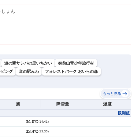
ーしょん
道の駅サシバの里いちかい
御前山青少年旅行村
ンピング
道の駅みわ
フォレストパーク おいらの森
もっと見る
風
降雪量
湿度
観測値
34.0℃
(
14:41
)
33.4℃
(
13:35
)