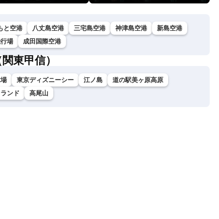
もと空港
八丈島空港
三宅島空港
神津島空港
新島空港
飛行場
成田国際空港
（関東甲信）
球場
東京ディズニーシー
江ノ島
道の駅美ヶ原高原
イランド
高尾山