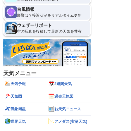
11日(火)
台風情報
21
0
影響は？接近状況をリアルタイム更新
ウェザーリポート
空の写真を投稿して最新の天気を共有
天気メニュー
天気予報
2週間天気
天気図
過去天気図
気象衛星
お天気ニュース
世界天気
アメダス(実況天気)