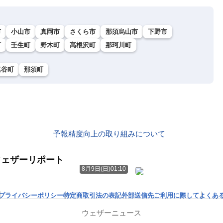
市
小山市
真岡市
さくら市
那須烏山市
下野市
町
壬生町
野木町
高根沢町
那珂川町
塩谷町
那須町
予報精度向上の取り組みについて
ウェザーリポート
8月9日(日)01:10
プライバシーポリシー
特定商取引法の表記
外部送信先
ご利用に際して
よくあ
ウェザーニュース