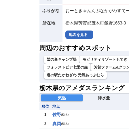
ふりがな
おーときゃんんぷなかがわすて
所在地
栃木県芳賀郡茂木町飯野1663-3
地図を見る
周辺のおすすめスポット
鷲の巣キャンプ場
モビリティリゾートもてぎ
フォレストピア七里の森
芳賀ファーム&グラ
道の駅たかねざわ 元気あっぷむら
栃木県のアメダスランキング
気温
降水量
順位
地点
佐野
1
(
栃木
)
真岡
2
(
栃木
)