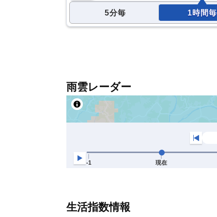
5分毎
1時間毎
雨雲レーダー
生活指数情報