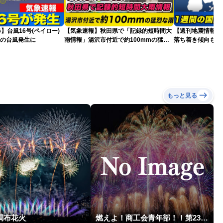
26】台風16号(ペイロー)
【気象速報】秋田県で「記録的短時間大
【週刊地震情報】
目の台風発生に
雨情報」湯沢市付近で約100mmの猛烈
落ち着き傾向も…
な雨
戒
もっと見る
調布花火
燃えよ！商工会青年部！！第23回こうのす花火大会