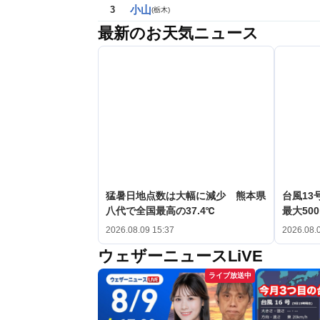
小山
3
(
栃木
)
最新のお天気ニュース
猛暑日地点数は大幅に減少 熊本県
台風1
八代で全国最高の37.4℃
最大50
2026.08.09 15:37
2026.08.
ウェザーニュースLiVE
ライブ放送中