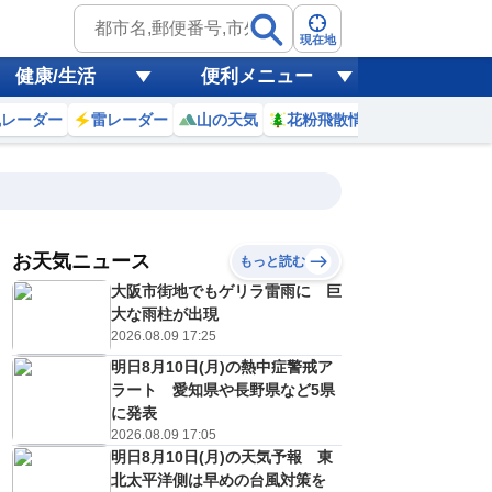
現在地
健康/生活
便利メニュー
風レーダー
雷レーダー
山の天気
花粉飛散情報
世界天気
お天気ニュース
もっと読む
大阪市街地でもゲリラ雷雨に 巨
10
11
12
13
14
15
16
17
大な雨柱が出現
2026.08.09 17:25
明日8月10日(月)の熱中症警戒ア
0
0
0
0
0
0
0
0
ラート 愛知県や長野県など5県
ミリ
ミリ
ミリ
ミリ
ミリ
ミリ
ミリ
ミリ
ミリ
に発表
28
30
30
31
31
30
28
27
℃
℃
℃
℃
℃
℃
℃
℃
℃
2026.08.09 17:05
明日8月10日(月)の天気予報 東
1
1
1
2
2
2
2
1
/s
m/s
m/s
m/s
m/s
m/s
m/s
m/s
m/s
北太平洋側は早めの台風対策を