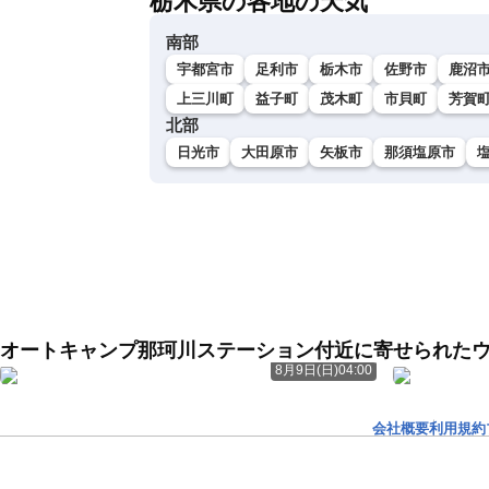
栃木県の各地の天気
南部
宇都宮市
足利市
栃木市
佐野市
鹿沼
上三川町
益子町
茂木町
市貝町
芳賀
北部
日光市
大田原市
矢板市
那須塩原市
オートキャンプ那珂川ステーション付近に寄せられた
8月9日(日)04:00
会社概要
利用規約