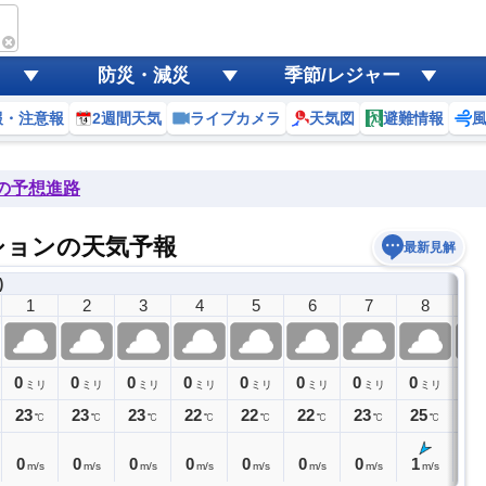
防災・減災
季節/レジャー
報・注意報
2週間天気
ライブカメラ
天気図
避難情報
ン
後の予想進路
ションの天気予報
最新見解
)
1
2
3
4
5
6
7
8
9
0
0
0
0
0
0
0
0
0
ミリ
ミリ
ミリ
ミリ
ミリ
ミリ
ミリ
ミリ
23
23
23
22
22
22
23
25
26
℃
℃
℃
℃
℃
℃
℃
℃
0
0
0
0
0
0
0
1
1
m/s
m/s
m/s
m/s
m/s
m/s
m/s
m/s
m