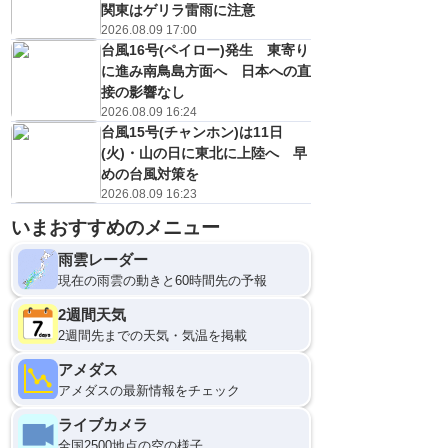
関東はゲリラ雷雨に注意
2026.08.09 17:00
台風16号(ペイロー)発生 東寄り
に進み南鳥島方面へ 日本への直
接の影響なし
2026.08.09 16:24
台風15号(チャンホン)は11日
(火)・山の日に東北に上陸へ 早
めの台風対策を
2026.08.09 16:23
いまおすすめのメニュー
雨雲レーダー
現在の雨雲の動きと60時間先の予報
2週間天気
2週間先までの天気・気温を掲載
アメダス
アメダスの最新情報をチェック
ライブカメラ
全国2500地点の空の様子