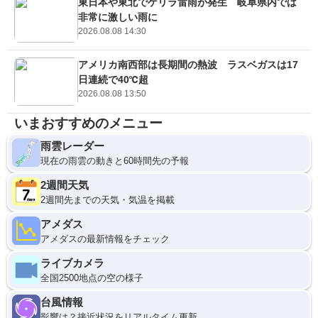
東日本や東北でゲリラ雷雨が発生 岐阜県内では
非常に激しい雨に
2026.08.08 14:30
アメリカ南西部は長期間の熱波 ラスベガスは17
日連続で40℃超
2026.08.08 13:50
いまおすすめのメニュー
雨雲レーダー
現在の雨雲の動きと60時間先の予報
2週間天気
2週間先までの天気・気温を掲載
アメダス
アメダスの最新情報をチェック
ライブカメラ
全国2500地点の空の様子
台風情報
影響は？接近状況をリアルタイム更新