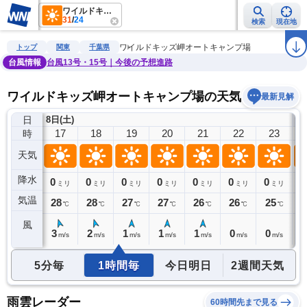
ワイルドキッズ岬オートキャンプ場
31
/
24
検索
現在地
雨雲レーダー
台風情報
地震情報
警報・注意報
2週間天気
ラ
ワイルドキッズ岬オートキャンプ場
トップ
関東
千葉県
台風情報
台風13号・15号｜今後の予想進路
ワイルドキッズ岬オートキャンプ場の天気予報
最新見解
日
8日(土)
9
16
17
18
19
20
21
22
23
時
天気
降水
0
0
0
0
0
0
0
0
0
ミリ
ミリ
ミリ
ミリ
ミリ
ミリ
ミリ
ミリ
気温
29
28
28
27
27
26
26
25
2
℃
℃
℃
℃
℃
℃
℃
℃
風
4
3
2
1
1
1
0
0
0
m/s
m/s
m/s
m/s
m/s
m/s
m/s
m/s
5分毎
1時間毎
今日明日
2週間天気
雨雲レーダー
60時間先まで見る