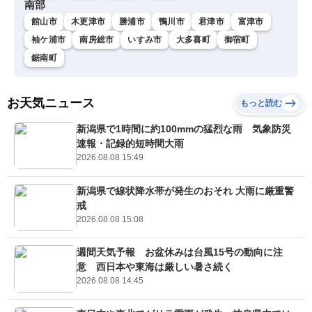
南部
館山市
木更津市
勝浦市
鴨川市
君津市
富津市
袖ケ浦市
南房総市
いすみ市
大多喜町
御宿町
鋸南町
お天気ニュース
もっと読む
新潟県で1時間に約100mmの猛烈な雨 気象防災
速報・記録的短時間大雨
2026.08.08 15:49
新潟県で線状降水帯が発生のおそれ 大雨に厳重警
戒
2026.08.08 15:08
週間天気予報 お盆休みは台風15号の動向に注
意 西日本や東海は厳しい暑さ続く
2026.08.08 14:45