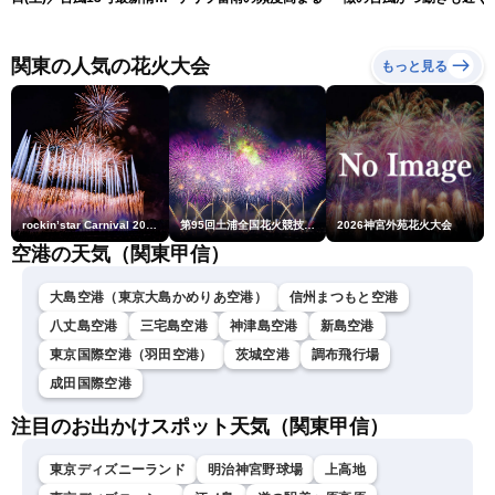
報 令和8年熊本地震情報
響が長引くおそれ
〈ウェザーニュースLiVEア
フタヌーン・山岸愛梨／芳
関東の人気の花火大会
もっと見る
野達郎〉
rockin’star Carnival 2026
第95回土浦全国花火競技大会
2026神宮外苑花火大会
空港の天気（関東甲信）
大島空港（東京大島かめりあ空港）
信州まつもと空港
八丈島空港
三宅島空港
神津島空港
新島空港
東京国際空港（羽田空港）
茨城空港
調布飛行場
成田国際空港
注目のお出かけスポット天気（関東甲信）
東京ディズニーランド
明治神宮野球場
上高地