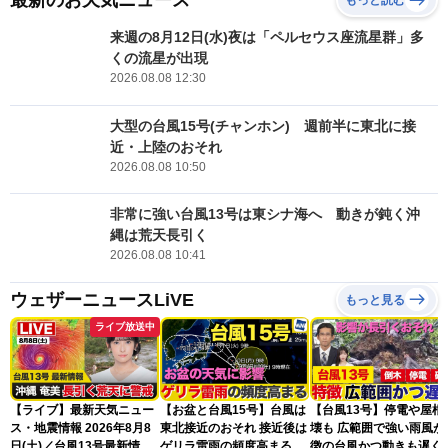
最新のお天気ニュース
もっと読む
来週の8月12日(水)夜は「ペルセウス座流星群」多
くの流星が出現
2026.08.08 12:30
大型の台風15号(チャンホン) 週前半に東北に接
近・上陸のおそれ
2026.08.08 10:50
非常に強い台風13号は東シナ海へ 動きが鈍く沖
縄は荒天長引く
2026.08.08 10:41
ウェザーニュースLiVE
もっと見る
ライブ放送中
【ライブ】最新天気ニュー
【お盆と台風15号】台風は
【台風13号】停電や屋根
ス・地震情報 2026年8月8
東北接近のおそれ 接近後は
壊も 広範囲で強い雨風が
日(土)／台風13号最新情
ゲリラ雷雨の頻度高まる
徴の台風かつ動きも遅く