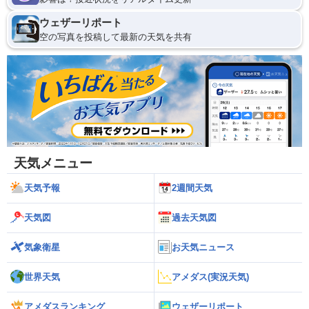
ウェザーリポート
空の写真を投稿して最新の天気を共有
天気メニュー
天気予報
2週間天気
天気図
過去天気図
気象衛星
お天気ニュース
世界天気
アメダス(実況天気)
アメダスランキング
ウェザーリポート