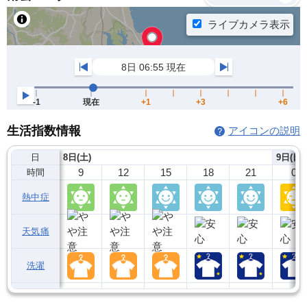
生活指数情報
アイコンの説明
日
8日(土)
9日(日)
9
12
15
18
21
0
時間
熱中症
天気痛
洗濯