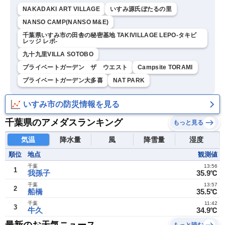
NAKADAKI ART VILLAGE
いすみ源氏ぼたるの里
NANSO CAMP(NANSO M&E)
千葉県いすみ市の田舎の秘密基地 TAKIVILLAGE LEPO-タキビ
レッジ レポ-
九十九里VILLA SOTOBO
プライベートガーデン ザ ウエスト
Campsite TORAMI
プライベートガーデン大多喜
NAT PARK
いすみ市の防災情報を見る
千葉県のアメダスランキング
もっと見る
気温
降水量
風
降雪量
湿度
順位
地点
観測値
千葉
13:56
1
我孫子
35.9℃
千葉
13:57
2
船橋
35.5℃
千葉
11:42
3
牛久
34.9℃