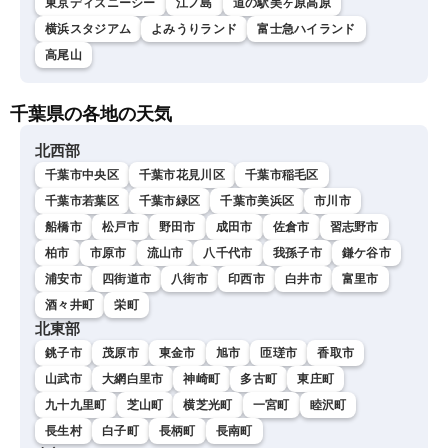
東京ディズニーシー
江ノ島
道の駅美ヶ原高原
横浜スタジアム
よみうりランド
富士急ハイランド
高尾山
千葉県の各地の天気
北西部
千葉市中央区
千葉市花見川区
千葉市稲毛区
千葉市若葉区
千葉市緑区
千葉市美浜区
市川市
船橋市
松戸市
野田市
成田市
佐倉市
習志野市
柏市
市原市
流山市
八千代市
我孫子市
鎌ケ谷市
浦安市
四街道市
八街市
印西市
白井市
富里市
酒々井町
栄町
北東部
銚子市
茂原市
東金市
旭市
匝瑳市
香取市
山武市
大網白里市
神崎町
多古町
東庄町
九十九里町
芝山町
横芝光町
一宮町
睦沢町
長生村
白子町
長柄町
長南町