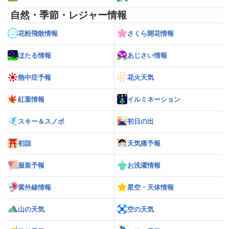
自然・季節・レジャー情報
花粉飛散情報
さくら開花情報
ほたる情報
あじさい情報
熱中症予報
花火天気
紅葉情報
イルミネーション
スキー＆スノボ
初日の出
初詣
天気痛予報
服装予報
お洗濯情報
紫外線情報
星空・天体情報
山の天気
空の天気