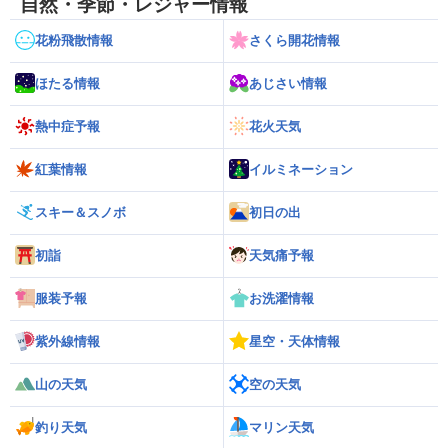
自然・季節・レジャー情報
花粉飛散情報
さくら開花情報
ほたる情報
あじさい情報
熱中症予報
花火天気
紅葉情報
イルミネーション
スキー＆スノボ
初日の出
初詣
天気痛予報
服装予報
お洗濯情報
紫外線情報
星空・天体情報
山の天気
空の天気
釣り天気
マリン天気