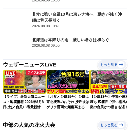
2026.08.08 10:50
非常に強い台風13号は東シナ海へ 動きが鈍く沖
縄は荒天長引く
2026.08.08 10:41
北海道は本降りの雨 厳しい暑さは和らぐ
2026.08.08 09:55
ウェザーニュースLiVE
もっと見る
ライブ放送中
【ライブ】最新天気ニュー
【お盆と台風15号】台風は
【台風13号】停電や屋根
ス・地震情報 2026年8月8
東北接近のおそれ 接近後は
壊も 広範囲で強い雨風が
日(土)／台風13号最新情
ゲリラ雷雨の頻度高まる
徴の台風かつ動きも遅く
報 令和8年熊本地震情報
響が長引くおそれ
〈ウェザーニュースLiVEア
フタヌーン・山岸愛梨／芳
中部の人気の花火大会
もっと見る
野達郎〉