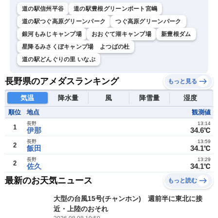
道の駅信州平谷
道の駅豊根グリーンポート宮嶋
道の駅つぐ高原グリーンパーク
つぐ高原グリーンパーク
銀河もみじキャンプ場
おおぐて湖キャンプ場
新豊根ダム
星降るみさくぼキャンプ場 よつばの杜
道の駅どんぐりの里 いなぶ
長野県のアメダスランキング
もっと見る
気温
降水量
風
降雪量
湿度
順位
地点
観測値
長野
13:14
1
伊那
34.6℃
長野
13:59
2
飯田
34.1℃
長野
13:29
2
佐久
34.1℃
最新のお天気ニュース
もっと読む
大型の台風15号(チャンホン) 週前半に東北に接
近・上陸のおそれ