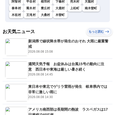
阿智村
平谷村
根羽村
下條村
売木村
天龍村
泰阜村
喬木村
豊丘村
大鹿村
上松町
南木曽町
木祖村
王滝村
大桑村
木曽町
お天気ニュース
もっと読む
新潟県で線状降水帯が発生のおそれ 大雨に厳重警
戒
2026.08.08 15:08
週間天気予報 お盆休みは台風15号の動向に注
意 西日本や東海は厳しい暑さ続く
2026.08.08 14:45
東日本や東北でゲリラ雷雨が発生 岐阜県内では
非常に激しい雨に
2026.08.08 14:30
アメリカ南西部は長期間の熱波 ラスベガスは17
日連続で40℃超