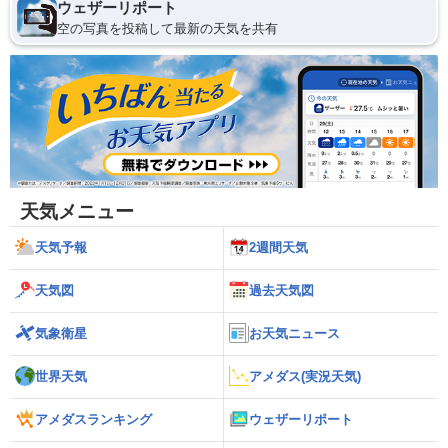
ウェザーリポート
空の写真を投稿して最新の天気を共有
天気メニュー
天気予報
2週間天気
天気図
過去天気図
気象衛星
お天気ニュース
世界天気
アメダス(実況天気)
アメダスランキング
ウェザーリポート