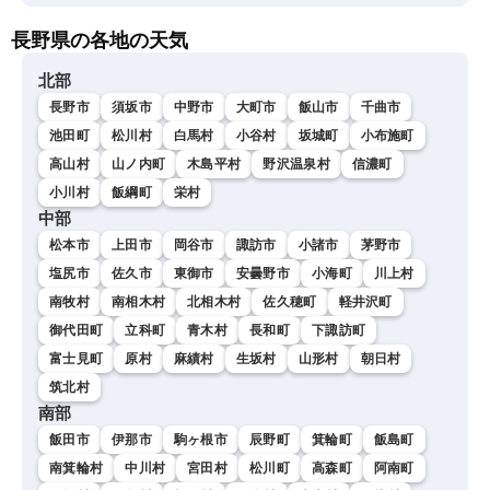
長野県の各地の天気
北部
長野市
須坂市
中野市
大町市
飯山市
千曲市
池田町
松川村
白馬村
小谷村
坂城町
小布施町
高山村
山ノ内町
木島平村
野沢温泉村
信濃町
小川村
飯綱町
栄村
中部
松本市
上田市
岡谷市
諏訪市
小諸市
茅野市
塩尻市
佐久市
東御市
安曇野市
小海町
川上村
南牧村
南相木村
北相木村
佐久穂町
軽井沢町
御代田町
立科町
青木村
長和町
下諏訪町
富士見町
原村
麻績村
生坂村
山形村
朝日村
筑北村
南部
飯田市
伊那市
駒ヶ根市
辰野町
箕輪町
飯島町
南箕輪村
中川村
宮田村
松川町
高森町
阿南町