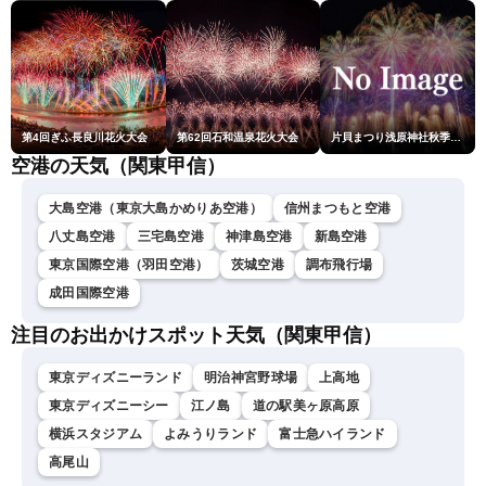
第4回ぎふ長良川花火大会
第62回石和温泉花火大会
片貝まつり浅原神社秋季例大祭奉納大煙火
空港の天気（関東甲信）
大島空港（東京大島かめりあ空港）
信州まつもと空港
八丈島空港
三宅島空港
神津島空港
新島空港
東京国際空港（羽田空港）
茨城空港
調布飛行場
成田国際空港
注目のお出かけスポット天気（関東甲信）
東京ディズニーランド
明治神宮野球場
上高地
東京ディズニーシー
江ノ島
道の駅美ヶ原高原
横浜スタジアム
よみうりランド
富士急ハイランド
高尾山