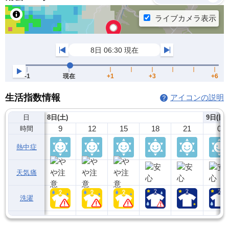
生活指数情報
アイコンの説明
日
8日(土)
9日(日)
9
12
15
18
21
0
時間
熱中症
天気痛
洗濯