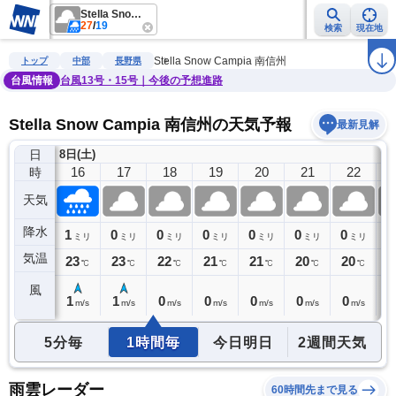
Stella Snow Campia 南信州
27
/
19
検索
現在地
雨雲レーダー
台風情報
地震情報
警報・注意報
2週間天気
ラ
Stella Snow Campia 南信州
トップ
中部
長野県
台風情報
台風13号・15号｜今後の予想進路
Stella Snow Campia 南信州の天気予報
最新見解
日
8日(土)
15
16
17
18
19
20
21
22
時
天気
降水
1
1
0
0
0
0
0
0
0
ミリ
ミリ
ミリ
ミリ
ミリ
ミリ
ミリ
ミリ
気温
24
23
23
22
21
21
20
20
2
℃
℃
℃
℃
℃
℃
℃
℃
風
1
1
1
0
0
0
0
0
0
m/s
m/s
m/s
m/s
m/s
m/s
m/s
m/s
5分毎
1時間毎
今日明日
2週間天気
雨雲レーダー
60時間先まで見る