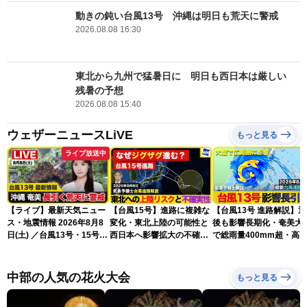
動きの鈍い台風13号 沖縄は明日も荒天に警戒
2026.08.08 16:30
東北から九州で猛暑日に 明日も西日本は厳しい
残暑の予想
2026.08.08 15:40
ウェザーニュースLiVE
もっと見る
ライブ放送中
【ライブ】最新天気ニュー
【台風15号】進路に複雑な
【台風13号 進路解説】
ス・地震情報 2026年8月8
変化・東北上陸の可能性と
後も影響長期化・奄美大
日(土) ／台風13号・15号
西日本へ影響拡大の不確実
で総雨量400mm超・高
ゲリラ雷雨最新見解 令和
性
に要警戒（2026.08.08
8年熊本地震情報〈ウェザ
16:00）
ーニュースLiVEムーン・戸
中部の人気の花火大会
もっと見る
北美月／芳野達郎〉