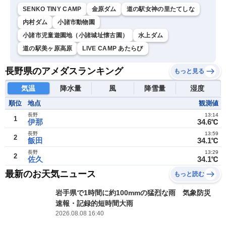
SENKO TINY CAMP
金原ダム
道の駅女神の里たてしな
内村ダム
小諸市動物園
小諸市児童遊園地（小諸城址懐古園）
水上ダム
道の駅美ヶ原高原
LIVE CAMP あたらび
長野県のアメダスランキング
もっと見る
気温
降水量
風
降雪量
湿度
順位
地点
観測値
長野
13:14
1
伊那
34.6℃
長野
13:59
2
飯田
34.1℃
長野
13:29
2
佐久
34.1℃
最新のお天気ニュース
もっと読む
岩手県で1時間に約100mmの猛烈な雨 気象防災
速報・記録的短時間大雨
2026.08.08 16:40