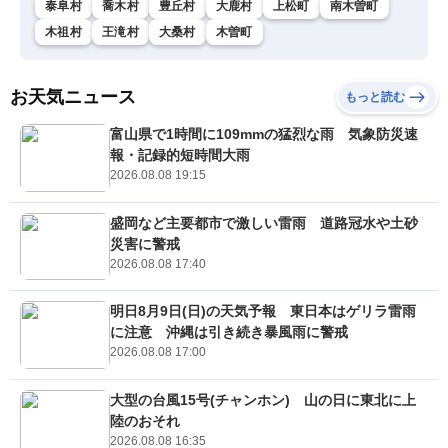
泰阜村
喬木村
豊丘村
大鹿村
上松町
南木曽町
木祖村
王滝村
大桑村
木曽町
お天気ニュース
もっと読む
富山県で1時間に109mmの猛烈な雨 気象防災速
報・記録的短時間大雨
2026.08.08 19:15
盛岡など主要都市で激しい雷雨 道路冠水や土砂
災害に警戒
2026.08.08 17:40
明日8月9日(日)の天気予報 東日本はゲリラ雷雨
に注意 沖縄は引き続き暴風雨に警戒
2026.08.08 17:00
大型の台風15号(チャンホン) 山の日に東北に上
陸のおそれ
2026.08.08 16:35