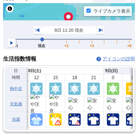
生活指数情報
アイコンの説明
日
8日(土)
9日(日)
12
15
18
21
0
3
時間
熱中症
天気痛
洗濯