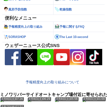
風邪予防指数
乾燥指数
便利なメニュー
予報精度向上の取り組み
予報に関するFAQ
SORASHOP
The Last 10-second
ウェザーニュース公式SNS
予報精度向上の取り組みについて
ミノワリバーサイドオートキャンプ場付近に寄せられ
8月8日(土)07:26
8月8日(土)06:29
8月8日(土)05:56
8月8日(土)01:00
8月7日(金)22:52