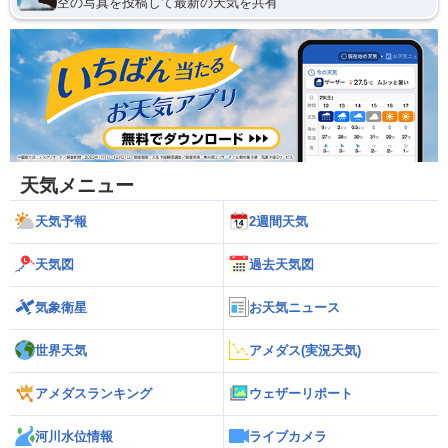
空の写真を投稿して最新の天気を共有
天気メニュー
天気予報
2週間天気
天気図
過去天気図
気象衛星
お天気ニュース
世界天気
アメダス(実況天気)
アメダスランキング
ウェザーリポート
河川水位情報
ライブカメラ