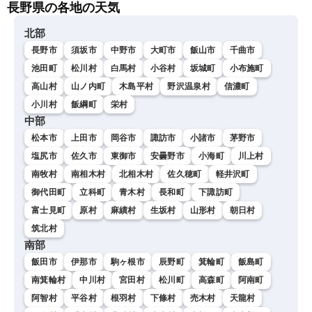
長野県の各地の天気
北部
長野市
須坂市
中野市
大町市
飯山市
千曲市
池田町
松川村
白馬村
小谷村
坂城町
小布施町
高山村
山ノ内町
木島平村
野沢温泉村
信濃町
小川村
飯綱町
栄村
中部
松本市
上田市
岡谷市
諏訪市
小諸市
茅野市
塩尻市
佐久市
東御市
安曇野市
小海町
川上村
南牧村
南相木村
北相木村
佐久穂町
軽井沢町
御代田町
立科町
青木村
長和町
下諏訪町
富士見町
原村
麻績村
生坂村
山形村
朝日村
筑北村
南部
飯田市
伊那市
駒ヶ根市
辰野町
箕輪町
飯島町
南箕輪村
中川村
宮田村
松川町
高森町
阿南町
阿智村
平谷村
根羽村
下條村
売木村
天龍村