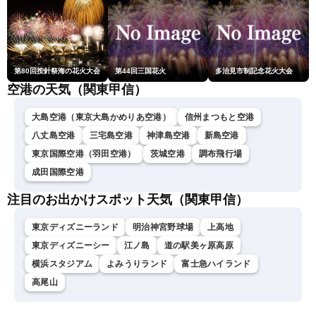
第80回按針祭海の花火大会
第44回三国花火
多治見市制記念花火大会
空港の天気（関東甲信）
大島空港（東京大島かめりあ空港）
信州まつもと空港
八丈島空港
三宅島空港
神津島空港
新島空港
東京国際空港（羽田空港）
茨城空港
調布飛行場
成田国際空港
注目のお出かけスポット天気（関東甲信）
東京ディズニーランド
明治神宮野球場
上高地
東京ディズニーシー
江ノ島
道の駅美ヶ原高原
横浜スタジアム
よみうりランド
富士急ハイランド
高尾山