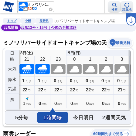
ミノワリバーサイドオートキャンプ場
32
/
22
検索
現在地
雨雲レーダー
台風情報
地震情報
警報・注意報
2週間天気
ラ
ミノワリバーサイドオートキャンプ場
トップ
中部
長野県
台風情報
台風13号・15号｜今後の予想進路
ミノワリバーサイドオートキャンプ場の天気予報
最新見解
日
8日(土)
9日(日)
20
21
22
23
0
1
2
3
時
天気
降水
3
1
1
0
0
0
0
0
0
ミリ
ミリ
ミリ
ミリ
ミリ
ミリ
ミリ
ミリ
気温
22
22
22
22
22
22
22
21
2
℃
℃
℃
℃
℃
℃
℃
℃
風
0
1
0
0
0
0
0
0
0
m/s
m/s
m/s
m/s
m/s
m/s
m/s
m/s
5分毎
1時間毎
今日明日
2週間天気
雨雲レーダー
60時間先まで見る