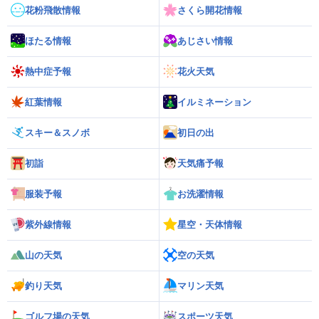
花粉飛散情報
さくら開花情報
ほたる情報
あじさい情報
熱中症予報
花火天気
紅葉情報
イルミネーション
スキー＆スノボ
初日の出
初詣
天気痛予報
服装予報
お洗濯情報
紫外線情報
星空・天体情報
山の天気
空の天気
釣り天気
マリン天気
ゴルフ場の天気
スポーツ天気