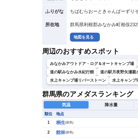
ふりがな
ちばむらおーときゃんぱーずり
所在地
群馬県利根郡みなかみ町相俣232
地図を見る
周辺のおすすめスポット
みなかみアウトドア・ログ＆オートキャンプ場
道の駅みなかみ水紀行館
道の駅月夜野矢瀬親
水上キャンプ場リバーストーン
水上キャンプ場T
群馬県のアメダスランキング
気温
降水量
順位
地点
桐生
1
(
群馬
)
館林
2
(
群馬
)