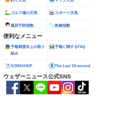
釣り天気
マリン天気
ゴルフ場の天気
スポーツ天気
県天草･芦北地方で
【雨情報】関東は通勤通学時も弱い雨
【台風15号 202
風邪予防指数
乾燥指数
本県や長崎県、鹿児島県
日中は再び雨降りやすい
近づいてくる可能
（6日3時更新）
便利なメニュー
予報精度向上の取り
予報に関するFAQ
組み
SORASHOP
The Last 10-second
ウェザーニュース公式SNS