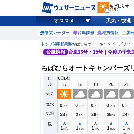
ちばむらオートキャンパーズリゾート
30
/
19
オススメ
天気・観測
雨雲レーダー
台風情報
地震情報
警
トップ
関東
群馬県
ちばむらオートキャンパーズリゾ
台風情報
台風13号・15号｜今後の予想
ちばむらオートキャンパーズ
日
6日(木)
13
14
15
16
17
18
19
20
21
時
天気
降水
0
0
0
0
0
0
0
0
ミリ
ミリ
ミリ
ミリ
ミリ
ミリ
ミリ
ミリ
ミリ
気温
30
30
29
29
28
27
26
25
24
℃
℃
℃
℃
℃
℃
℃
℃
℃
風
3
1
3
1
1
1
1
1
1
m/s
m/s
m/s
m/s
m/s
m/s
m/s
m/s
m/s