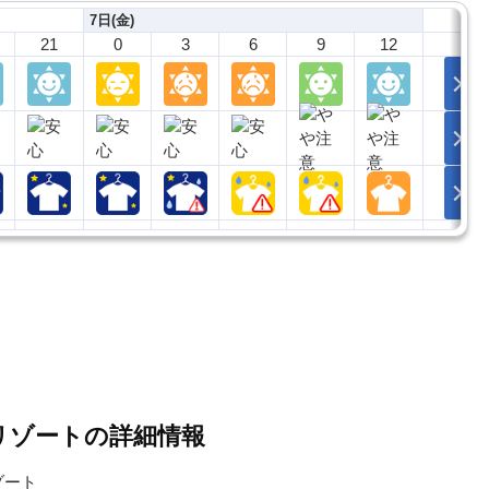
7日(金)
21
0
3
6
9
12
リゾートの詳細情報
゙ート