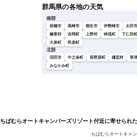
群馬県の各地の天気
南部
前橋市
高崎市
桐生市
伊勢崎市
太田
榛東村
吉岡町
上野村
神流町
下仁田
大泉町
邑楽町
北部
沼田市
中之条町
長野原町
嬬恋村
草
みなかみ町
ちばむらオートキャンパーズリゾート付近に寄せら
ちばむらオートキャン