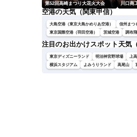
第52回高崎まつり大花火大会
空港の天気（関東甲信）
大島空港（東京大島かめりあ空港）
信州まつ
東京国際空港（羽田空港）
茨城空港
調布
注目のお出かけスポット天気
東京ディズニーランド
明治神宮野球場
上
横浜スタジアム
よみうりランド
高尾山