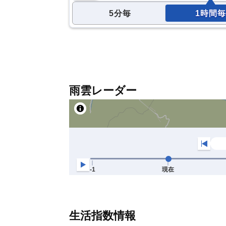
5分毎
1時間毎
雨雲レーダー
生活指数情報