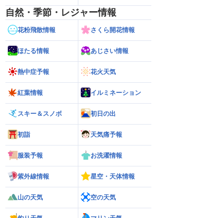
自然・季節・レジャー情報
花粉飛散情報
さくら開花情報
ほたる情報
あじさい情報
熱中症予報
花火天気
紅葉情報
イルミネーション
スキー＆スノボ
初日の出
初詣
天気痛予報
服装予報
お洗濯情報
紫外線情報
星空・天体情報
山の天気
空の天気