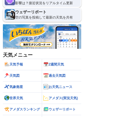
影響は？接近状況をリアルタイム更新
ウェザーリポート
空の写真を投稿して最新の天気を共有
天気メニュー
天気予報
2週間天気
天気図
過去天気図
気象衛星
お天気ニュース
世界天気
アメダス(実況天気)
アメダスランキング
ウェザーリポート