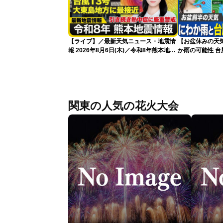
【ライブ】／最新天気ニュース・地震情
【お盆休みの天
報 2026年8月6日(木)／令和8年熊本地震
か雨の可能性 台
情報／台風13号が大東島地方に最接近
〈ウェザーニュースLiVEアフタヌーン・
青原桃香／本田竜也〉
関東の人気の花火大会