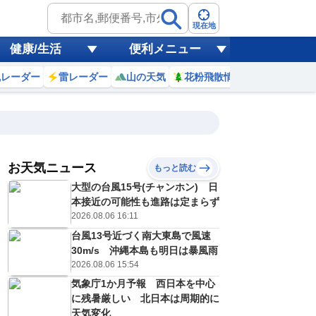
現在地
健康/生活
便利メニュー
風レーダー
雷レーダー
山の天気
花粉飛散情報
世界天気
お天気ニュース
もっと読む
大型の台風15号(チャンホン) 日
7
8
9
10
11
12
13
14
本接近の可能性も進路は定まらず
2026.08.06 16:11
台風13号近づく南大東島で風速
0
0
0
0
0
0
0
0
30m/s 沖縄本島も明日は暴風雨
ミリ
ミリ
ミリ
ミリ
ミリ
ミリ
ミリ
ミリ
ミリ
2026.08.06 15:54
22
24
26
28
29
30
30
30
℃
℃
℃
℃
℃
℃
℃
℃
℃
気象庁1か月予報 西日本を中心
に残暑厳しい 北日本は周期的に
0
1
1
1
1
2
2
1
/s
m/s
m/s
m/s
m/s
m/s
m/s
m/s
m/s
天気変化