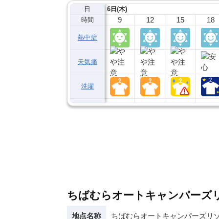
日
6日(木)
9
12
15
18
時間
熱中症
天気痛
洗濯
ちばむらオートキャンパーズ
地点名称
ちばむらオートキャンパーズリソ