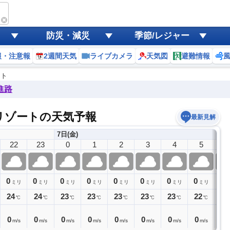
防災・減災
季節/レジャー
報・注意報
2週間天気
ライブカメラ
天気図
避難情報
ート
進路
リゾートの天気予報
最新見解
7日(金)
22
23
0
1
2
3
4
5
6
0
0
0
0
0
0
0
0
0
ミリ
ミリ
ミリ
ミリ
ミリ
ミリ
ミリ
ミリ
24
24
23
23
23
23
23
22
22
℃
℃
℃
℃
℃
℃
℃
℃
0
0
0
0
0
0
0
0
0
m/s
m/s
m/s
m/s
m/s
m/s
m/s
m/s
m