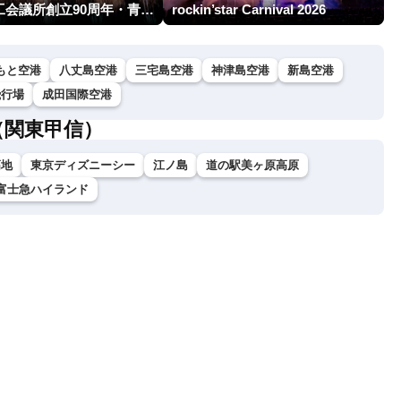
川口商工会議所創立90周年・青年部40周年・女性会30周年記念 第6回川口花火大会
rockin’star Carnival 2026
もと空港
八丈島空港
三宅島空港
神津島空港
新島空港
飛行場
成田国際空港
（関東甲信）
高地
東京ディズニーシー
江ノ島
道の駅美ヶ原高原
富士急ハイランド