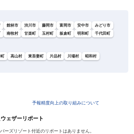
市
館林市
渋川市
藤岡市
富岡市
安中市
みどり市
町
南牧村
甘楽町
玉村町
板倉町
明和町
千代田町
津町
高山村
東吾妻町
片品村
川場村
昭和村
予報精度向上の取り組みについて
れたウェザーリポート
パーズリゾート付近のリポートはありません。