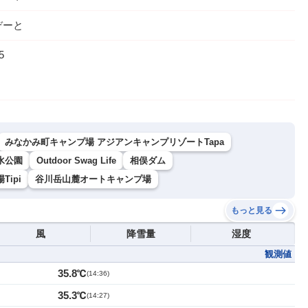
ぞーと
5
みなかみ町キャンプ場 アジアンキャンプリゾートTapa
水公園
Outdoor Swag Life
相俣ダム
ipi
谷川岳山麓オートキャンプ場
もっと見る
風
降雪量
湿度
観測値
35.8℃
(
14:36
)
35.3℃
(
14:27
)