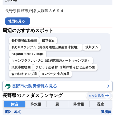
長野県長野市戸隠 大洞沢３６９４
地図を見る
周辺のおすすめスポット
長野市城山動物園
裾花ダム
長野Uスタジアム（南長野運動公園総合球技場）
浅川ダム
nagano forest village
キャンプラスいいづな（飯綱東高原オートキャンプ場）
須坂市動物園
チビッ子忍者村ｰ信州戸隠 そばと忍者の里
森の灯キャンプ場
RVパーク 小布施屋
長野市の防災情報を見る
長野県のアメダスランキング
もっと見る
気温
降水量
風
降雪量
湿度
順位
地点
観測値