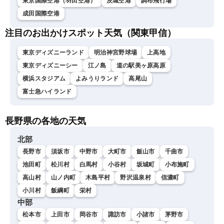
東京国際空港（羽田空港）
茨城空港
調布飛行場
成田国際空港
注目のお出かけスポット天気（関東甲信）
東京ディズニーランド
明治神宮野球場
上高地
東京ディズニーシー
江ノ島
道の駅美ヶ原高原
横浜スタジアム
よみうりランド
高尾山
富士急ハイランド
長野県の各地の天気
北部
長野市
須坂市
中野市
大町市
飯山市
千曲市
池田町
松川村
白馬村
小谷村
坂城町
小布施町
高山村
山ノ内町
木島平村
野沢温泉村
信濃町
小川村
飯綱町
栄村
中部
松本市
上田市
岡谷市
諏訪市
小諸市
茅野市