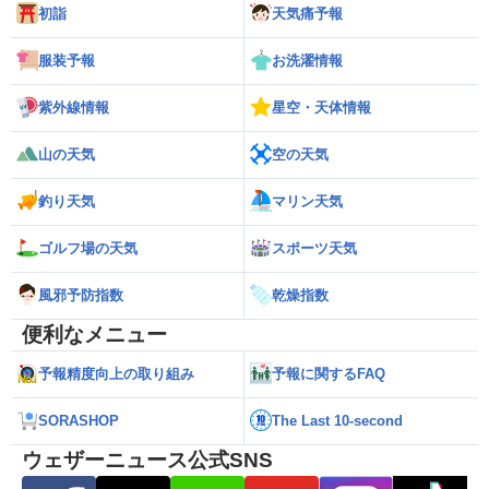
初詣
天気痛予報
服装予報
お洗濯情報
紫外線情報
星空・天体情報
山の天気
空の天気
釣り天気
マリン天気
ゴルフ場の天気
スポーツ天気
風邪予防指数
乾燥指数
便利なメニュー
予報精度向上の取り組み
予報に関するFAQ
SORASHOP
The Last 10-second
ウェザーニュース公式SNS