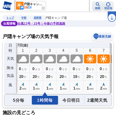
戸隠キャンプ場
28
/
19
検索
現在地
雨雲レーダー
台風情報
地震情報
警報・注意報
2週間天気
ラ
戸隠キャンプ場
トップ
中部
長野県
台風情報
台風13号・15号｜今後の予想進路
戸隠キャンプ場の天気予報
最新見解
日
)
7日(金)
0
1
2
3
4
5
6
7
時
天気
降水
0
0
0
0
0
0
0
0
0
ミリ
ミリ
ミリ
ミリ
ミリ
ミリ
ミリ
ミリ
気温
20
20
20
20
20
19
20
20
2
℃
℃
℃
℃
℃
℃
℃
℃
風
2
2
1
1
1
1
1
2
2
m/s
m/s
m/s
m/s
m/s
m/s
m/s
m/s
5分毎
1時間毎
今日明日
2週間天気
施設の見どころ