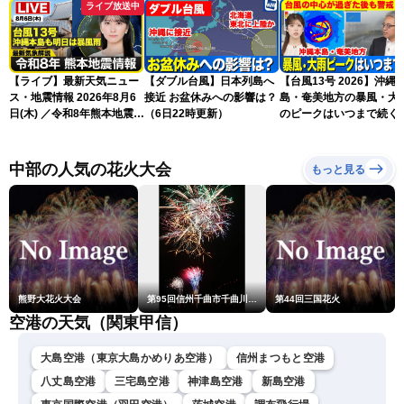
ライブ放送中
【ライブ】最新天気ニュー
【ダブル台風】日本列島へ
【台風13号 2026】沖縄
ス・地震情報 2026年8月6
接近 お盆休みへの影響は？
島・奄美地方の暴風・大
日(木) ／令和8年熊本地震情
（6日22時更新）
のピークはいつまで続く
報 沖縄・奄美を台風13号
（6日18時更新）
が直撃〈ウェザーニュース
LiVEムーン・駒木結衣／本
中部の人気の花火大会
もっと見る
田竜也〉
熊野大花火大会
第95回信州千曲市千曲川納涼煙火大会
第44回三国花火
空港の天気（関東甲信）
大島空港（東京大島かめりあ空港）
信州まつもと空港
八丈島空港
三宅島空港
神津島空港
新島空港