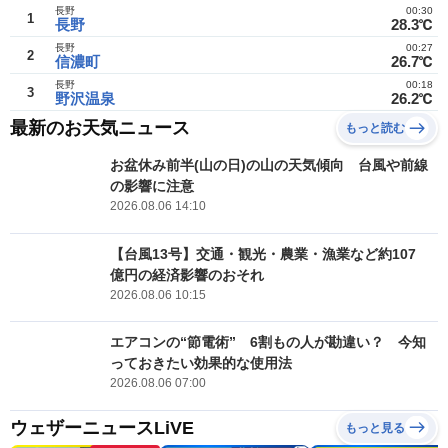
長野
00:30
1
長野
28.3℃
長野
00:27
2
信濃町
26.7℃
長野
00:18
3
野沢温泉
26.2℃
最新のお天気ニュース
もっと読む
お盆休み前半(山の日)の山の天気傾向 台風や前線
の影響に注意
2026.08.06 14:10
【台風13号】交通・観光・農業・漁業など約107
億円の経済影響のおそれ
2026.08.06 10:15
エアコンの“節電術” 6割もの人が勘違い？ 今知
っておきたい効果的な使用法
2026.08.06 07:00
ウェザーニュースLiVE
もっと見る