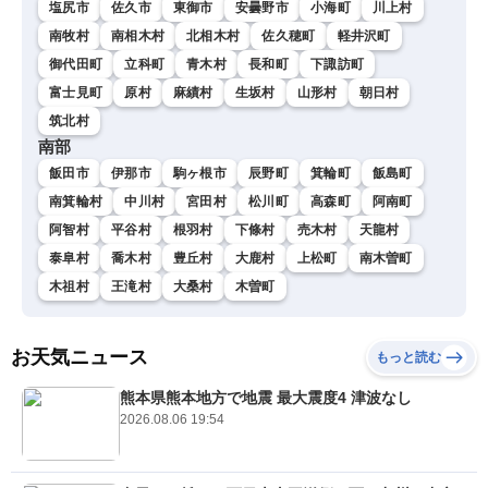
塩尻市
佐久市
東御市
安曇野市
小海町
川上村
南牧村
南相木村
北相木村
佐久穂町
軽井沢町
御代田町
立科町
青木村
長和町
下諏訪町
富士見町
原村
麻績村
生坂村
山形村
朝日村
筑北村
南部
飯田市
伊那市
駒ヶ根市
辰野町
箕輪町
飯島町
南箕輪村
中川村
宮田村
松川町
高森町
阿南町
阿智村
平谷村
根羽村
下條村
売木村
天龍村
泰阜村
喬木村
豊丘村
大鹿村
上松町
南木曽町
木祖村
王滝村
大桑村
木曽町
お天気ニュース
もっと読む
熊本県熊本地方で地震 最大震度4 津波なし
2026.08.06 19:54