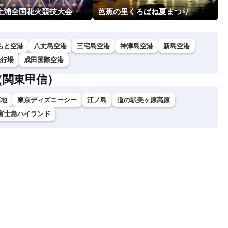
回土浦全国花火競技大会
芭蕉の里くろばね夏まつり
もと空港
八丈島空港
三宅島空港
神津島空港
新島空港
飛行場
成田国際空港
（関東甲信）
高地
東京ディズニーシー
江ノ島
道の駅美ヶ原高原
富士急ハイランド