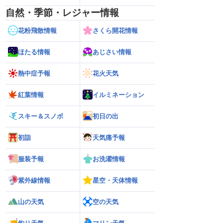
自然・季節・レジャー情報
花粉飛散情報
さくら開花情報
ほたる情報
あじさい情報
熱中症予報
花火天気
紅葉情報
イルミネーション
スキー＆スノボ
初日の出
初詣
天気痛予報
服装予報
お洗濯情報
紫外線情報
星空・天体情報
山の天気
空の天気