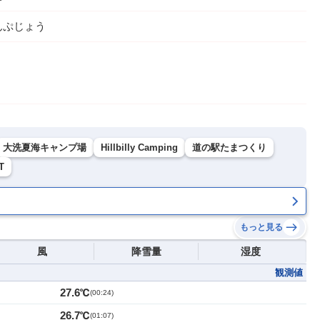
んぷじょう
大洗夏海キャンプ場
Hillbilly Camping
道の駅たまつくり
T
もっと見る
風
降雪量
湿度
観測値
27.6℃
(
00:24
)
26.7℃
(
01:07
)