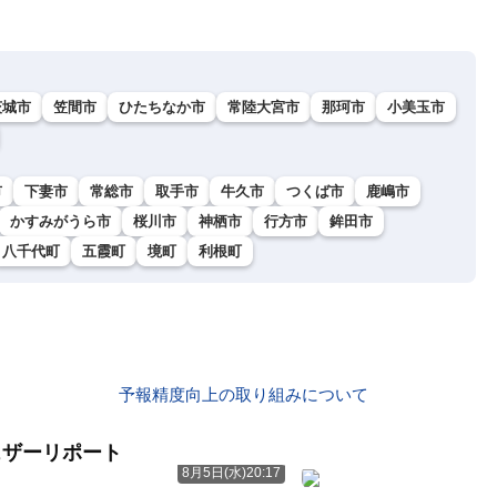
茨城市
笠間市
ひたちなか市
常陸大宮市
那珂市
小美玉市
市
下妻市
常総市
取手市
牛久市
つくば市
鹿嶋市
かすみがうら市
桜川市
神栖市
行方市
鉾田市
八千代町
五霞町
境町
利根町
予報精度向上の取り組みについて
ェザーリポート
8月5日(水)20:17