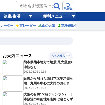
現在地
健康/生活
便利メニュー
風レーダー
雷レーダー
山の天気
花粉飛散情報
世界天気
お天気ニュース
もっと読む
8日(土)
熊本県熊本地方で地震 最大震度4
7
18
19
20
21
22
23
0
1
津波なし
2026.08.06 19:54
台風から離れた西日本太平洋側も
0
0
0
0
0
0
0
0
雨 九州を中心に大雨のおそれ
リ
ミリ
ミリ
ミリ
ミリ
ミリ
ミリ
ミリ
ミリ
2026.08.06 18:03
28
27
27
26
26
26
25
25
℃
℃
℃
℃
℃
℃
℃
℃
℃
大型の台風15号(チャンホン) 日
本接近の可能性も進路は定まらず
3
2
1
1
1
1
1
1
/s
m/s
m/s
m/s
m/s
m/s
m/s
m/s
m/s
2026.08.06 16:11