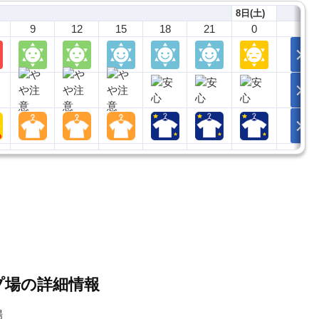
8日(土)
9
12
15
18
21
0
プ場の詳細情報
場