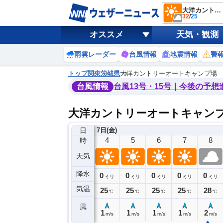
大洋カントリーオートキャンプ場
32
/
25
オススメ
天気・観測
雨雲レーダー
台風情報
地震情報
警
トップ
関東
茨城県
大洋カントリーオートキャンプ場
台風情報
台風13号・15号｜今後の予想
大洋カントリーオートキャン
日
7日(金)
0
1
2
3
4
5
6
7
8
時
天気
降水
0
0
0
0
0
0
0
0
ミリ
ミリ
ミリ
ミリ
ミリ
ミリ
ミリ
ミリ
ミリ
気温
26
26
26
26
25
25
25
25
28
℃
℃
℃
℃
℃
℃
℃
℃
℃
風
1
1
0
1
1
1
1
1
2
m/s
m/s
m/s
m/s
m/s
m/s
m/s
m/s
m/s