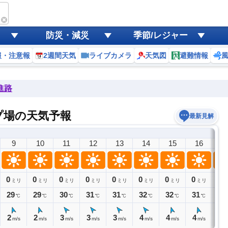
防災・減災
季節/レジャー
報・注意報
2週間天気
ライブカメラ
天気図
避難情報
進路
プ場の天気予報
最新見解
9
10
11
12
13
14
15
16
1
0
0
0
0
0
0
0
0
0
ミリ
ミリ
ミリ
ミリ
ミリ
ミリ
ミリ
ミリ
ミ
29
29
30
31
31
32
32
31
30
℃
℃
℃
℃
℃
℃
℃
℃
2
2
3
3
3
4
4
4
3
m/s
m/s
m/s
m/s
m/s
m/s
m/s
m/s
m