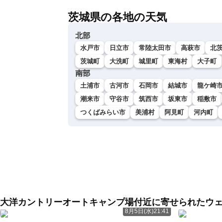
茨城県の各地の天気
北部
水戸市
日立市
常陸太田市
高萩市
北
茨城町
大洗町
城里町
東海村
大子町
南部
土浦市
古河市
石岡市
結城市
龍ケ崎
潮来市
守谷市
筑西市
坂東市
稲敷市
つくばみらい市
美浦村
阿見町
河内町
大洋カントリーオートキャンプ場付近に寄せられたウ
8月5日(水)21:41