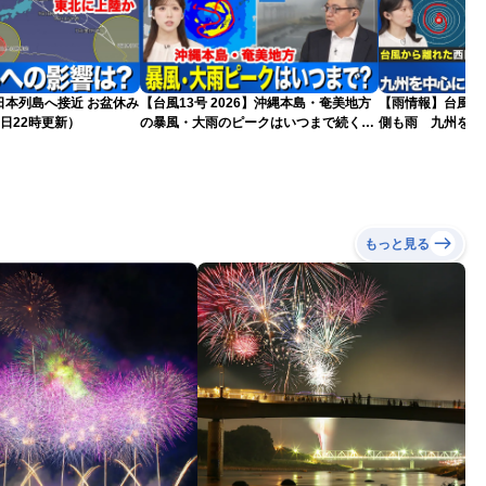
島へ接近 お盆休み
【台風13号 2026】沖縄本島・奄美地方
【雨情報】台風か
日22時更新）
の暴風・大雨のピークはいつまで続く？
側も雨 九州を中
（6日18時更新）
もっと見る