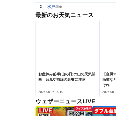
水戸
2
(
茨城
)
最新のお天気ニュース
お盆休み前半(山の日)の山の天気傾
【台風1
向 台風や前線の影響に注意
漁業など
それ
2026.08.06 14:10
2026.08.
ウェザーニュースLiVE
ライブ放送中