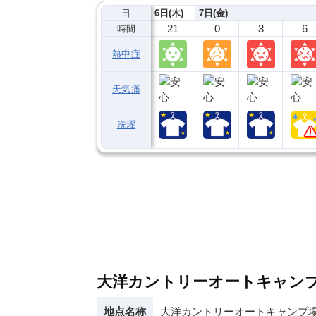
日
6日(木)
7日(金)
21
0
3
6
時間
熱中症
天気痛
洗濯
大洋カントリーオートキャン
地点名称
大洋カントリーオートキャンプ