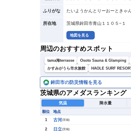
ふりがな
たいようかんとりーおーときゃ
所在地
茨城県鉾田市青山１１０５−１
地図を見る
周辺のおすすめスポット
tama海terrasse
Osoto Sauna & Glamping
かすみがうら市水族館
HAOLE SURF RESOR
鉾田市の防災情報を見る
茨城県のアメダスランキング
気温
降水量
順位
地点
古河
1
(
茨城
)
日立
2
(
茨城
)