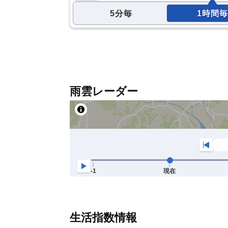
5分毎
1時間毎
雨雲レーダー
生活指数情報