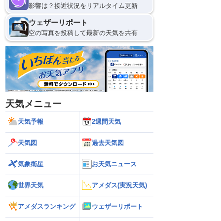
影響は？接近状況をリアルタイム更新
ウェザーリポート
空の写真を投稿して最新の天気を共有
天気メニュー
天気予報
2週間天気
天気図
過去天気図
気象衛星
お天気ニュース
世界天気
アメダス(実況天気)
アメダスランキング
ウェザーリポート