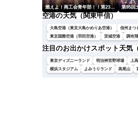
燃えよ！商工会青年部！！第23回こうのす花火大会
第95
空港の天気（関東甲信）
大島空港（東京大島かめりあ空港）
信州まつ
東京国際空港（羽田空港）
茨城空港
調布
注目のお出かけスポット天気
東京ディズニーランド
明治神宮野球場
上
横浜スタジアム
よみうりランド
高尾山