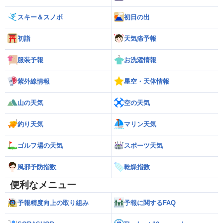
スキー＆スノボ
初日の出
初詣
天気痛予報
服装予報
お洗濯情報
紫外線情報
星空・天体情報
山の天気
空の天気
釣り天気
マリン天気
ゴルフ場の天気
スポーツ天気
風邪予防指数
乾燥指数
便利なメニュー
予報精度向上の取り組み
予報に関するFAQ