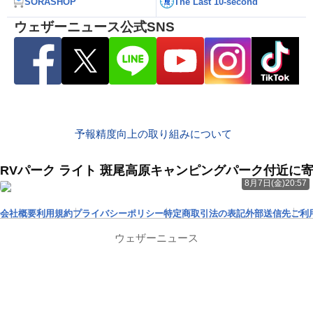
SORASHOP
The Last 10-second
ウェザーニュース公式SNS
予報精度向上の取り組みについて
RVパーク ライト 斑尾高原キャンピングパーク付近に
8月7日(金)20:57
会社概要
利用規約
プライバシーポリシー
特定商取引法の表記
外部送信先
ご利
ウェザーニュース