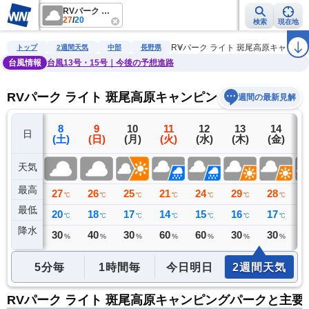
RVパーク ライト 斑尾高原キャンピングパーク
27
/
20
検索
現在地
雨雲レーダー
台風情報
地震情報
警報・注意報
2週間天気
ラ
RVパーク ライト 斑尾高原キャンピ
トップ
2週間天気
中部
長野県
台風情報
台風13号・15号｜今後の予想進路
RVパーク ライト 斑尾高原キャンピングパークの2週
週間の最新見解
7
8
9
10
11
12
13
14
日
(金)
(土)
(日)
(月)
(火)
(水)
(木)
(金)
(
天気
最高
30
27
26
25
21
24
29
28
2
℃
℃
℃
℃
℃
℃
℃
℃
最低
21
20
18
17
14
15
16
17
1
℃
℃
℃
℃
℃
℃
℃
℃
降水
0
30
40
30
60
60
30
30
3
ミリ
%
%
%
%
%
%
%
5分毎
1時間毎
今日明日
2週間天気
RVパーク ライト 斑尾高原キャンピングパークと主