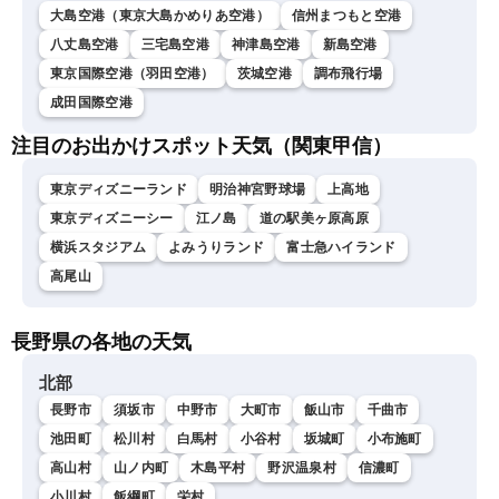
大島空港（東京大島かめりあ空港）
信州まつもと空港
八丈島空港
三宅島空港
神津島空港
新島空港
東京国際空港（羽田空港）
茨城空港
調布飛行場
成田国際空港
注目のお出かけスポット天気（関東甲信）
東京ディズニーランド
明治神宮野球場
上高地
東京ディズニーシー
江ノ島
道の駅美ヶ原高原
横浜スタジアム
よみうりランド
富士急ハイランド
高尾山
長野県の各地の天気
北部
長野市
須坂市
中野市
大町市
飯山市
千曲市
池田町
松川村
白馬村
小谷村
坂城町
小布施町
高山村
山ノ内町
木島平村
野沢温泉村
信濃町
小川村
飯綱町
栄村