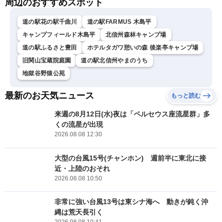
周辺のおすすめスポット
道の駅花の駅千曲川
道の駅FARMUS 木島平
キャンプフィールド木島平
北信州森林キャンプ場
道の駅ふるさと豊田
ホテルタガワ憩いの森 後楽亭キャンプ場
旧関山宝蔵院庭園
道の駅北信州やまのうち
地獄谷野猿公苑
最新のお天気ニュース
もっと読む
来週の8月12日(水)夜は「ペルセウス座流星群」多
くの流星が出現
2026.08.08 12:30
大型の台風15号(チャンホン) 週前半に東北に接
近・上陸のおそれ
2026.08.08 10:50
非常に強い台風13号は東シナ海へ 動きが鈍く沖
縄は荒天長引く