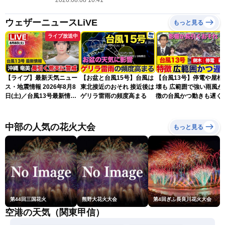
2026.08.08 10:41
ウェザーニュースLiVE
もっと見る
ライブ放送中
【ライブ】最新天気ニュー
【お盆と台風15号】台風は
【台風13号】停電や屋根
ス・地震情報 2026年8月8
東北接近のおそれ 接近後は
壊も 広範囲で強い雨風が
日(土)／台風13号最新情
ゲリラ雷雨の頻度高まる
徴の台風かつ動きも遅く
報 令和8年熊本地震情報
響が長引くおそれ
〈ウェザーニュースLiVEア
フタヌーン・山岸愛梨／芳
中部の人気の花火大会
もっと見る
野達郎〉
第44回三国花火
熊野大花火大会
第4回ぎふ長良川花火大会
空港の天気（関東甲信）