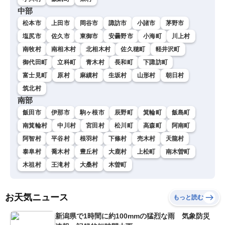
中部
松本市
上田市
岡谷市
諏訪市
小諸市
茅野市
塩尻市
佐久市
東御市
安曇野市
小海町
川上村
南牧村
南相木村
北相木村
佐久穂町
軽井沢町
御代田町
立科町
青木村
長和町
下諏訪町
富士見町
原村
麻績村
生坂村
山形村
朝日村
筑北村
南部
飯田市
伊那市
駒ヶ根市
辰野町
箕輪町
飯島町
南箕輪村
中川村
宮田村
松川町
高森町
阿南町
阿智村
平谷村
根羽村
下條村
売木村
天龍村
泰阜村
喬木村
豊丘村
大鹿村
上松町
南木曽町
木祖村
王滝村
大桑村
木曽町
お天気ニュース
もっと読む
新潟県で1時間に約100mmの猛烈な雨 気象防災